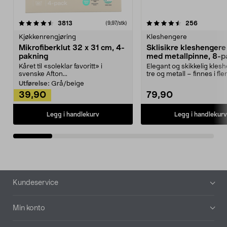
4.5av 5 stjerner
anmeldelser
4.5av 5 stjerner
anmeldels
3813
256
(9,97/stk)
Kjøkkenrengjøring
Kleshengere
Mikrofiberklut 32 x 31 cm, 4-
Sklisikre kleshengere 
pakning
med metallpinne, 8-p
Kåret til «soleklar favoritt» i
Elegant og skikkelig kles
svenske Afton...
tre og metall – finnes i fle
Kleshe...
Utførelse:
Grå/beige
39,90
79,90
Legg i handlekurv
Legg i handlekurv
Bunntekst
Kundeservice
Min konto