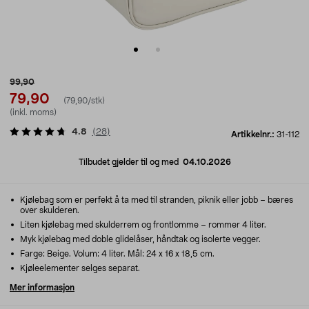
99,90
79,90
(79,90/stk)
(inkl. moms)
4.8
(
28
)
Artikkelnr.:
31-112
Tilbudet gjelder til og med
04.10.2026
Kjølebag som er perfekt å ta med til stranden, piknik eller jobb – bæres
over skulderen.
Liten kjølebag med skulderrem og frontlomme – rommer 4 liter.
Myk kjølebag med doble glidelåser, håndtak og isolerte vegger.
Farge: Beige. Volum: 4 liter. Mål: 24 x 16 x 18,5 cm.
Kjøleelementer selges separat.
Mer informasjon