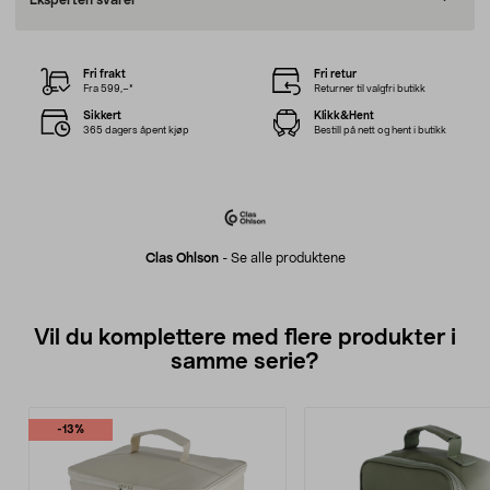
Eksperten svarer
Fri frakt
Fri retur
Fra 599,–*
Returner til valgfri butikk
Sikkert
Klikk&Hent
365 dagers åpent kjøp
Bestill på nett og hent i butikk
Clas Ohlson
-
Se alle produktene
Vil du komplettere med flere produkter i
samme serie?
-13%