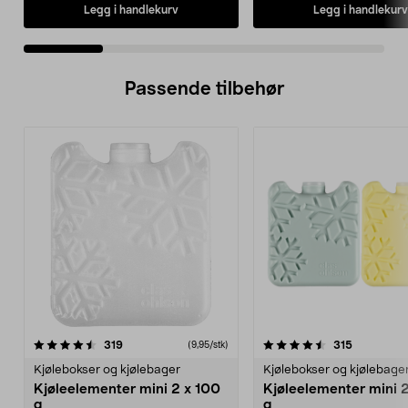
Legg i handlekurv
Legg i handlekurv
Passende tilbehør
4.5av 5 stjerner
anmeldelser
anmeldels
319
315
(9,95/stk)
Kjølebokser og kjølebager
Kjølebokser og kjølebage
Kjøleelementer mini 2 x 100
Kjøleelementer mini 
g
g