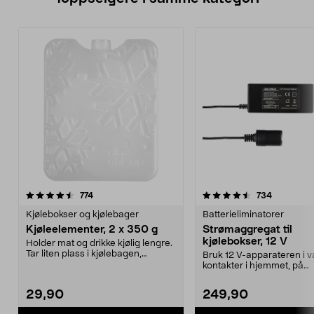
4.5 av 5 stjerner
anmeldelser
4.5 av 5 stjerner
anmeldels
774
734
Kjølebokser og kjølebager
Batterieliminatorer
Kjøleelementer, 2 x 350 g
Strømaggregat til
kjølebokser, 12 V
Holder mat og drikke kjølig lengre.
Tar liten plass i kjølebagen,
Bruk 12 V-apparateren i v
kjøleboksen el...
kontakter i hjemmet, på
campingplassen eller på ..
29,90
249,90