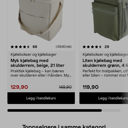
4.5av 5 stjerner
anmeldelser
anmeldelse
68
29
(129,90/stk)
Kjølebokser og kjølebager
Kjølebokser og kjølebage
Myk kjølebag med
Liten kjølebag med
skulderrem, beige, 21 liter
skulderrem grønn, 4 li
Praktisk kjølebag – kan bæres
Perfekt for matpakken, ut
over skulderen eller i hånden. Myk
eller bilen – rommer mat 
kjølebag med sk...
personer. Lite...
129,90
119,90
149,90
Legg i handlekurv
Legg i handlekurv
Toppselgere i samme kategori