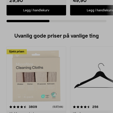
29,90
49,90
Legg i handlekurv
Legg i handlekurv
Uvanlig gode priser på vanlige ting
Sjekk prisen
4.5av 5 stjerner
anmeldelser
4.5av 5 stjerner
anmeldels
3809
256
(9,97/stk)