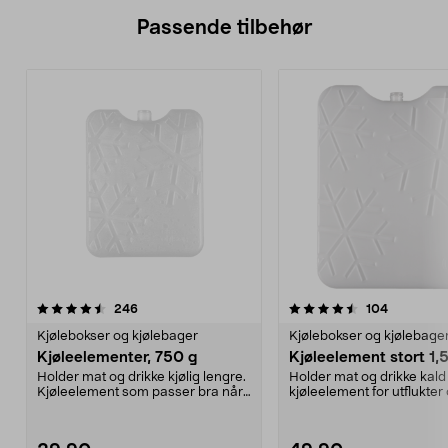
Passende tilbehør
4.5av 5 stjerner
anmeldelser
4.5av 5 stjerner
anmeldels
246
104
Kjølebokser og kjølebager
Kjølebokser og kjølebage
Kjøleelementer, 750 g
Kjøleelement stort 1,
Holder mat og drikke kjølig lengre.
Holder mat og drikke kald
Kjøleelement som passer bra når
kjøleelement for utflukter
kjølebagen s...
camping. Ekstra ...