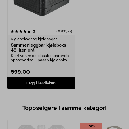
anmeldelser
3
(599,00/stk)
Kjølebokser og kjølebager
Sammenleggbar kjøleboks
48 liter, grå
Stort volum og plassbesparende
oppbevaring – passiv kjøleboks
for camping, bilen...
599,00
Legg i handlekurv
Toppselgere i samme kategori
-13%