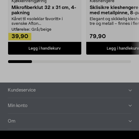
Kjøkkenrengjøring
Kleshengere
Mikrofiberklut 32 x 31 cm, 4-
Sklisikre kleshengere 
pakning
med metallpinne, 8-p
Kåret til «soleklar favoritt» i
Elegant og skikkelig kles
svenske Afton...
tre og metall – finnes i fle
Kleshe...
Utførelse:
Grå/beige
39,90
79,90
Legg i handlekurv
Legg i handlekurv
Bunntekst
Kundeservice
Min konto
Om
Aktuelt