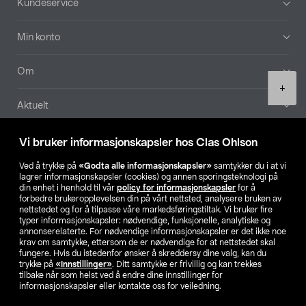
Kundeservice
Min konto
Om
Product
+
quantity
Aktuelt
Våre selskaper
Vi bruker informasjonskapsler hos Clas Ohlson
Ved å trykke på
«Godta alle informasjonskapsler»
samtykker du i at vi
Finn din butikk
lagrer informasjonskapsler (cookies) og annen sporingsteknologi på
din enhet i henhold til vår
policy for informasjonskapsler
for å
forbedre brukeropplevelsen din på vårt nettsted, analysere bruken av
SE
NO
FI
nettstedet og for å tilpasse våre markedsføringstiltak. Vi bruker fire
typer informasjonskapsler: nødvendige, funksjonelle, analytiske og
annonserelaterte. For nødvendige informasjonskapsler er det ikke noe
krav om samtykke, ettersom de er nødvendige for at nettstedet skal
fungere. Hvis du istedenfor ønsker å skreddersy dine valg, kan du
trykke på
«Innstillinger»
. Ditt samtykke er frivillig og kan trekkes
tilbake når som helst ved å endre dine innstillinger for
informasjonskapsler eller kontakte oss for veiledning.
Privacy statement
Medlemsvilkår
Kjøpsvilkår
For bedrifter