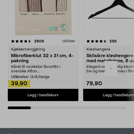
4.5av 5 stjerner
anmeldelser
4.5av 5 stjerner
anmeldels
3809
256
(9,97/stk)
Kjøkkenrengjøring
Kleshengere
Mikrofiberklut 32 x 31 cm, 4-
Sklisikre kleshengere 
pakning
med metallpinne, 8-p
Kåret til «soleklar favoritt» i
Elegant og skikkelig kles
-
svenske Afton...
tre og metall – finnes i fle
Kleshe...
Utførelse:
Grå/beige
39,90
79,90
Legg i handlekurv
Legg i handlekurv
Bunntekst