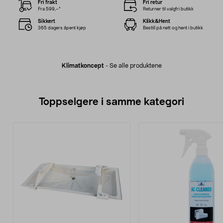
Fri frakt
Fri retur
Fra 599,–*
Returner til valgfri butikk
Sikkert
Klikk&Hent
365 dagers åpent kjøp
Bestill på nett og hent i butikk
Klimatkoncept
-
Se alle produktene
Toppselgere i samme kategori