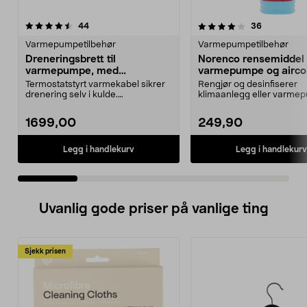
4.0 av 5 stjerner
anmeldelser
4.5 av 5 stjerner
anmeldelse
44
36
Varmepumpetilbehør
Varmepumpetilbehør
Dreneringsbrett til
Norenco rensemiddel t
varmepumpe, med
varmepumpe og aircon
varmekabel
600 ml
Termostatstyrt varmekabel sikrer
Rengjør og desinfiserer
drenering selv i kulde.
klimaanlegg eller varme
Dreneringsbrett med var...
raskt og enkelt. Norenco ..
1699,00
249,90
Legg i handlekurv
Legg i handlekurv
Uvanlig gode priser på vanlige ting
Sjekk prisen