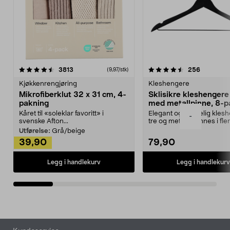
4.5av 5 stjerner
anmeldelser
4.5av 5 stjerner
anmeldels
3813
256
(9,97/stk)
Kjøkkenrengjøring
Kleshengere
Mikrofiberklut 32 x 31 cm, 4-
Sklisikre kleshengere 
pakning
med metallpinne, 8-p
Kåret til «soleklar favoritt» i
Elegant og skikkelig kles
-
svenske Afton...
tre og metall – finnes i fle
Kleshe...
Utførelse:
Grå/beige
39,90
79,90
Legg i handlekurv
Legg i handlekurv
Bunntekst