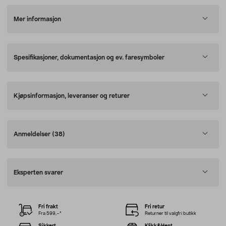
Mer informasjon
Spesifikasjoner, dokumentasjon og ev. faresymboler
Kjøpsinformasjon, leveranser og returer
Anmeldelser
(38)
Eksperten svarer
Fri frakt
Fri retur
Fra 599,–*
Returner til valgfri butikk
Sikkert
Klikk&Hent