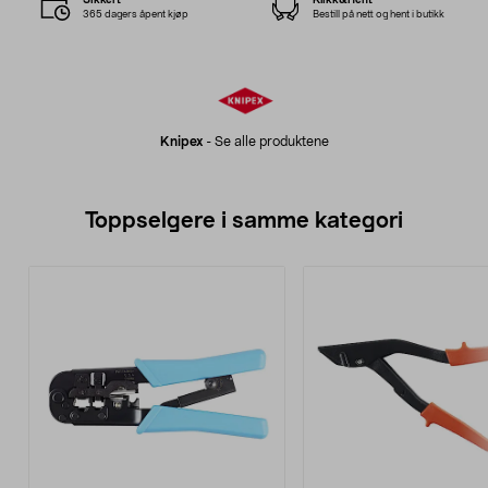
365 dagers åpent kjøp
Bestill på nett og hent i butikk
Knipex
-
Se alle produktene
Toppselgere i samme kategori