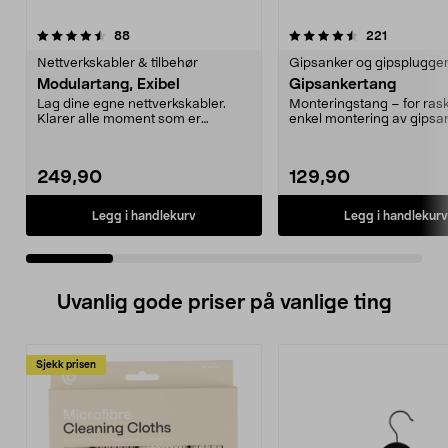
4.5 av 5 stjerner
anmeldelser
4.5 av 5 stjerner
anmeldels
88
221
Nettverkskabler & tilbehør
Gipsanker og gipsplugge
Modulartang, Exibel
Gipsankertang
Lag dine egne nettverkskabler.
Monteringstang – for ras
Klarer alle moment som er
enkel montering av gipsan
nødvendig for å montere...
at ankeret ekspa...
249,90
129,90
Legg i handlekurv
Legg i handlekurv
Uvanlig gode priser på vanlige ting
Sjekk prisen