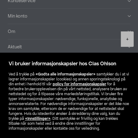
Kundeservice
Min konto
Om
Product
+
quantity
Aktuelt
Våre selskaper
Vi bruker informasjonskapsler hos Clas Ohlson
Ved å trykke på
«Godta alle informasjonskapsler»
samtykker du i at vi
Finn din butikk
lagrer informasjonskapsler (cookies) og annen sporingsteknologi på
din enhet i henhold til vår
policy for informasjonskapsler
for å
forbedre brukeropplevelsen din på vårt nettsted, analysere bruken av
SE
NO
FI
nettstedet og for å tilpasse våre markedsføringstiltak. Vi bruker fire
typer informasjonskapsler: nødvendige, funksjonelle, analytiske og
annonserelaterte. For nødvendige informasjonskapsler er det ikke noe
krav om samtykke, ettersom de er nødvendige for at nettstedet skal
fungere. Hvis du istedenfor ønsker å skreddersy dine valg, kan du
trykke på
«Innstillinger»
. Ditt samtykke er frivillig og kan trekkes
tilbake når som helst ved å endre dine innstillinger for
informasjonskapsler eller kontakte oss for veiledning.
Privacy statement
Medlemsvilkår
Kjøpsvilkår
For bedrifter