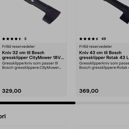
4.5av 5 stjerner
anmeldelser
4.5av 5 stjerner
anmeldelser
3
49
Fritid reservedeler
Fritid reservedeler
Kniv 32 cm til Bosch
Kniv 43 cm til Bosch
gressklipper CityMower 18V,
gressklipper Rotak 43 
Rotak 32 LI
Gressklipperkniv som passer til
Gressklipperkniv som passer
Bosch gressklippere:CityMower
Bosch gressklippere:Rotak 4
18CityMower 18V-32...
329,00
369,00
Legg i handlekurv
Legg i handlekurv
ri