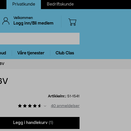
Privatkunde
Bedriftskunde
Velkommen
Logg inn/Bli medlem
bud
Våre tjenester
Club Clas
36V
36V
Artikkelnr.:
51-1541
40
anmeldelser
Legg i handlekurv
(1)