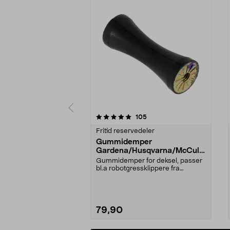
0 av 5 stjerner
5.0 av 5 stjerner
anmeldelser
105
Fritid reservedeler
Gummidemper
Gardena/Husqvarna/McCullo
ch/Flymo
Gummidemper for deksel, passer
bl.a robotgressklippere fra
Gardena, Flymo og McC...
79,90