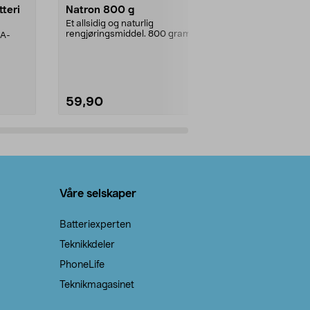
tteri
Natron 800 g
Telys steari
prosent ste
Et allsidig og naturlig
rengjøringsmiddel. 800 gram
AA-
100 % stearin
natron – til rengjøring både...
råvarer. Produ
brenner med e
59,90
69,90
Legg i handlekurv
Legg 
Våre selskaper
Batteriexperten
Teknikkdeler
PhoneLife
Teknikmagasinet