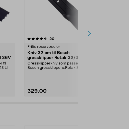
5.0av 5 stjerner
anmeldelser
4.5
20
3
Fritid reservedeler
Fritid reserve
Kniv 32 cm til Bosch
Kniv 36 cm 
LI 36V
gressklipper Rotak 32/320,
Bosch Univ
Arm 32/3200
 til
Gressklipperkniv som passer til
Gressklipperk
3 LI.
Bosch gressklippere:Rotak 32,
følgende Bos
32R, 320Rotak 32 E...
gressklippere:
329,00
349,00
Legg i handlekurv
Legg 