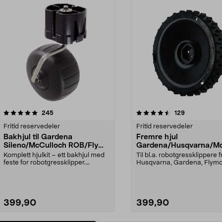
4.5 av 5 stjerner
anmeldelser
4.5 av 5 stjerner
anmeldelser
245
129
Fritid reservedeler
Fritid reservedeler
Bakhjul til Gardena
Fremre hjul
Sileno/McCulloch ROB/Flymo
Gardena/Husqvarna/Mc
Easilife
ch/Flymo
Komplett hjulkit – ett bakhjul med
Til bl.a. robotgressklippere f
feste for robotgressklipper.
Husqvarna, Gardena, Flym
Bakhjul – reserv...
McCulloch: Husqvar...
399,90
399,90