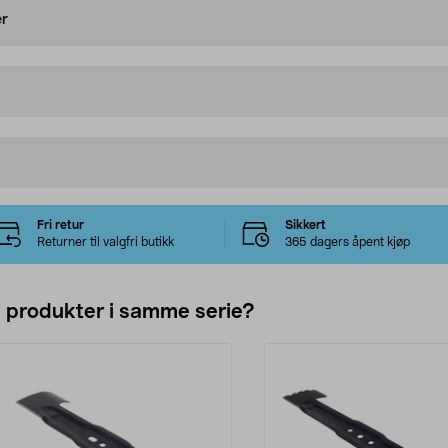
er
Fri retur
Sikkert
Returner til valgfri butikk
365 dagers åpent kjøp
e produkter i samme serie?