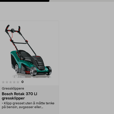
anmeldelser
0
Gressklippere
Bosch Rotak 370 LI
gressklipper
• Klipp gresset uten å måtte tenke
på bensin, avgasser eller
ledninger.