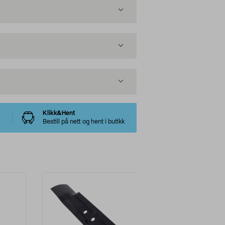
Klikk&Hent
Bestill på nett og hent i butikk