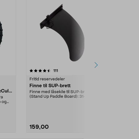
5.0 av 5 stjerner
anmeldelser
4.5
111
8
Fritid reservedeler
Fritid reserve
Finne til SUP-brett
Lavspennin
Cullo
Gardena/H
Finne med låsekile til SUP-brett
ch/Flymo
(Stand Up Paddle Board): 31-
ra
Brukes mello
974331-2059, E11 Pa...
o og
transformato
ladestasjon.Til
159,00
299,90