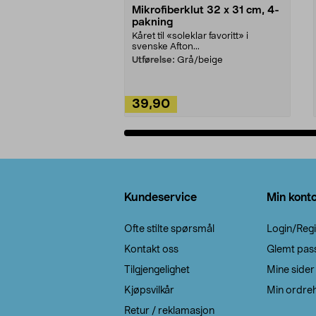
Mikrofiberklut 32 x 31 cm, 4-
pakning
Kåret til «soleklar favoritt» i
svenske Afton...
Utførelse:
Grå/beige
39,90
Legg i handlekurv
Bunntekst
Kundeservice
Min kont
Ofte stilte spørsmål
Login/Regi
Kontakt oss
Glemt pas
Tilgjengelighet
Mine sider
Kjøpsvilkår
Min ordreh
Retur / reklamasjon