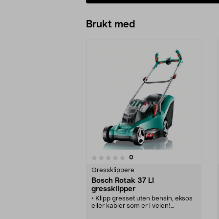
Brukt med
anmeldelser
0
0 av 5 stjerner
0.0 av 5 stjerner
Gressklippere
Bosch Rotak 37 LI
gressklipper
• Klipp gresset uten bensin, eksos
eller kabler som er i veien!
• Kabelfri gressklipper med 36 V li-