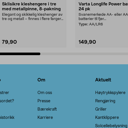
Sklisikre kleshengere i tre
Varta Longlife Power ba
med metallpinne, 8-pakning
24 pk
Elegant og skikkelig kleshenger av
Svanemerkede AA- eller A
tre og metall – finnes i flere farger.
batterier til fjer...
Kleshe...
Type:
AA/LR6
79,90
149,90
Legg i handlekurv
Legg i handlekurv
o
Om
Aktuelt
strer
Om oss
Høytrykkspylere
sordet?
Presse
Rengjøring
Bærekraft
Griller
istorikk
Karriere
Kantklippere
Solcellebelysning