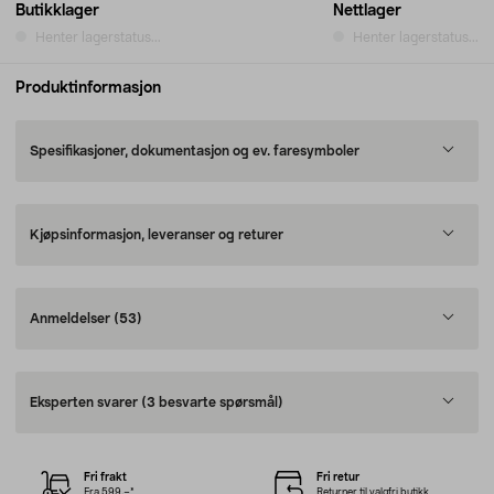
Butikklager
Nettlager
Henter lagerstatus...
Henter lagerstatus...
Produktinformasjon
Spesifikasjoner, dokumentasjon og ev. faresymboler
Kjøpsinformasjon, leveranser og returer
Anmeldelser
(53)
Eksperten svarer
(3 besvarte spørsmål)
Fri frakt
Fri retur
Fra 599,–*
Returner til valgfri butikk