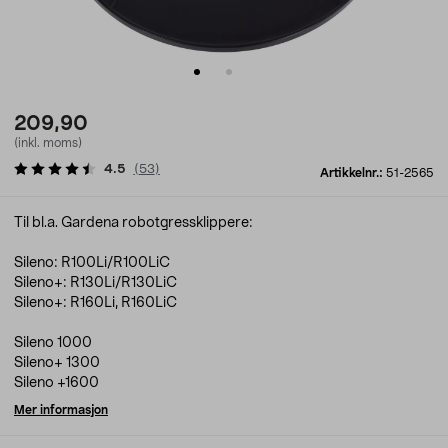
209,90
(inkl. moms)
4.5
(
53
)
Artikkelnr.:
51-2565
Til bl.a. Gardena robotgressklippere:
Sileno: R100Li/R100LiC
Sileno+: R130Li/R130LiC
Sileno+: R160Li, R160LiC
Sileno 1000
Sileno+ 1300
Sileno +1600
Mer informasjon