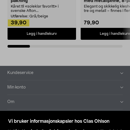
pakning
med metallpinne, 8-p
Kåret til «soleklar favoritt» i
Elegant og skikkelig kles
svenske Afton...
tre og metall – finnes i fle
Kleshe...
Utførelse:
Grå/beige
39,90
79,90
Legg i handlekurv
Legg i handlekurv
Bunntekst
Kundeservice
Min konto
Om
Aktuelt
Vi bruker informasjonskapsler hos Clas Ohlson