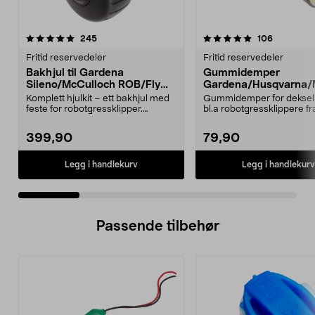
5.0 av 5 stjerner
anmeldelser
4.5 av 5 stjerner
anmeldels
245
106
Fritid reservedeler
Fritid reservedeler
Bakhjul til Gardena
Gummidemper
Sileno/McCulloch ROB/Flymo
Gardena/Husqvarna/
Easilife
ch/Flymo
Komplett hjulkit – ett bakhjul med
Gummidemper for deksel,
feste for robotgressklipper.
bl.a robotgressklippere fr
Bakhjul – reserv...
Gardena, Flymo og McC..
399,90
79,90
Legg i handlekurv
Legg i handlekurv
Passende tilbehør