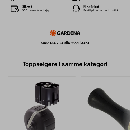
Sikkert
Klikk&Hent
365 dagers åpent kjøp
Bestill på nett og hent i butikk
Gardena
-
Se alle produktene
Toppselgere i samme kategori