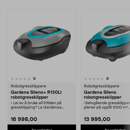
anmeldelser
anmeldelser
0
0
0.0 av 5 stjerner
0.0 av 5 stjerner
Robotgressklippere
Robotgressklippere
Gardena Sileno+ R130LI
Gardena Sileno
robotgressklipper
robotgressklipper
• Lei av å bruke all fritiden på
•Selvgående gressklipper
gressklipping? La Gardenas
plener på opptil 1000 m².
robotgressklipper gjøre jobben.
• Stillegående, utslippsfri
• Stillegående, utslippsfri maskin
som bruker lite strøm - pra
16 998,00
13 995,00
som bruker lite strøm - praktisk i
alle hager.
alle hager.
• Enkel å installere, bruke
• Enkel å installere, bruke og
vedlikeholde.