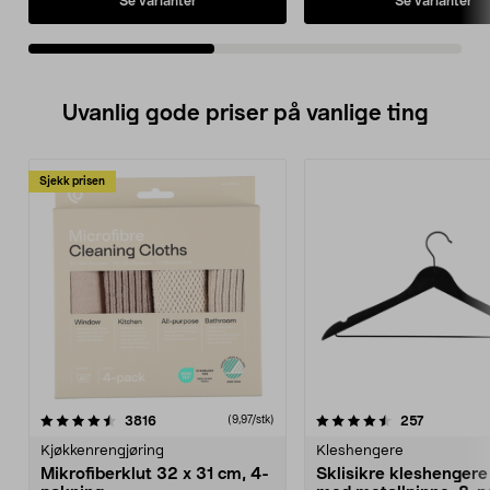
Se varianter
Se varianter
vedlikeholde.
• Effektiv og lett - klipper 
• Effektiv og lett - klipper jevnt og
pent uten å etterlate spor
pent uten å etterlate spor i plenen.
• Sikker - knivene stopper
• Sikker - knivene stopper
umiddelbart når gresskli
umiddelbart når gressklipperen
løftes opp.
løftes opp.
Uvanlig gode priser på vanlige ting
Sjekk prisen
4.5av 5 stjerner
anmeldelser
4.5av 5 stjerner
anmeldels
3816
257
(9,97/stk)
Kjøkkenrengjøring
Kleshengere
Mikrofiberklut 32 x 31 cm, 4-
Sklisikre kleshengere 