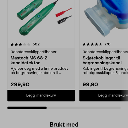
4.5av 5 stjerner
anmeldelser
4.5av 5 stjerner
anmeldels
502
770
Robotgressklippertilbehør
Robotgressklippertilbehø
Mastech MS 6812
Skjøtekoblinger til
kabeldetektor
begrensningskabel
Hjelper deg med å finne bruddet
Koblinger til begrensnings
på begrensningskabelen til
robotgressklipper. 5-pack
robotgressklipperen. ...
299,90
99,90
Legg i handlekurv
Legg i handlekurv
Brukt med