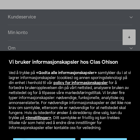
Bunntekst
Kundeservice
Min konto
Product
+
quantity
Om
Vi bruker informasjonskapsler hos Clas Ohlson
Aktuelt
Ved å trykke på
«Godta alle informasjonskapsler»
samtykker du i at vi
lagrer informasjonskapsler (cookies) og annen sporingsteknologi på
Våre selskaper
din enhet i henhold til vår
policy for informasjonskapsler
for å
forbedre brukeropplevelsen din på vårt nettsted, analysere bruken av
nettstedet og for å tilpasse våre markedsføringstiltak. Vi bruker fire
Finn din butikk
typer informasjonskapsler: nødvendige, funksjonelle, analytiske og
annonserelaterte. For nødvendige informasjonskapsler er det ikke noe
krav om samtykke, ettersom de er nødvendige for at nettstedet skal
SE
NO
FI
fungere. Hvis du istedenfor ønsker å skreddersy dine valg, kan du
trykke på
«Innstillinger»
. Ditt samtykke er frivillig og kan trekkes
tilbake når som helst ved å endre dine innstillinger for
informasjonskapsler eller kontakte oss for veiledning.