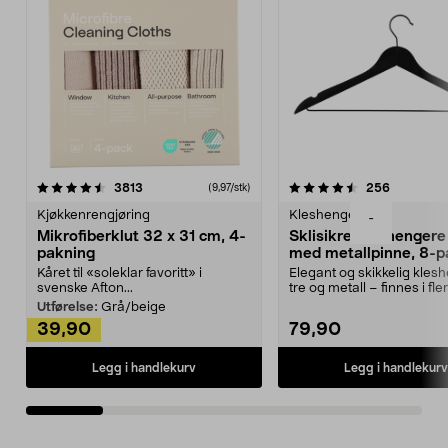
4.5av 5 stjerner
anmeldelser
4.5av 5 stjerner
anmeldels
3813
256
(9,97/stk)
Kjøkkenrengjøring
Kleshengere
-
Mikrofiberklut 32 x 31 cm, 4-
Sklisikre kleshengere 
pakning
med metallpinne, 8-p
Kåret til «soleklar favoritt» i
Elegant og skikkelig kles
svenske Afton...
tre og metall – finnes i fle
Kleshe...
Utførelse:
Grå/beige
39,90
79,90
Legg i handlekurv
Legg i handlekurv