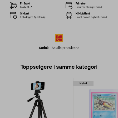
Fri frakt
Fri retur
Fra 599,–*
Returner til valgfri butikk
Sikkert
Klikk&Hent
365 dagers åpent kjøp
Bestill på nett og hent i butikk
Kodak
-
Se alle produktene
Toppselgere i samme kategori
Nyhet