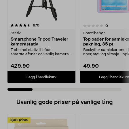
anmeldelser
670
anmeldelser
0
0.0 av 5 stjerner
0.0 av 5 stjerner
Stativ
Fototilbehør
Smartphone Tripod Traveler
Toploader for samleko
kamerastativ
pakning, 35 pt
Trebeinet stativ til både
Beskytter samlekortene d
smarttelefoner og vanlig kamera.
riper, støv og slitasje. To
Stativet leveres med ...
for Pokémon-...
429,90
49,90
Legg i handlekurv
Legg i handlekurv
Uvanlig gode priser på vanlige ting
Sjekk prisen