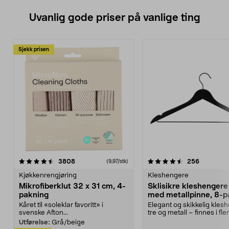
Uvanlig gode priser på vanlige ting
Sjekk prisen
4.5av 5 stjerner
anmeldelser
4.5av 5 stjerner
anmeldels
3808
256
(9,97/stk)
Kjøkkenrengjøring
Kleshengere
Mikrofiberklut 32 x 31 cm, 4-
Sklisikre kleshengere 
pakning
med metallpinne, 8-p
Kåret til «soleklar favoritt» i
Elegant og skikkelig kles
svenske Afton...
tre og metall – finnes i fle
Kleshe...
Utførelse:
Grå/beige