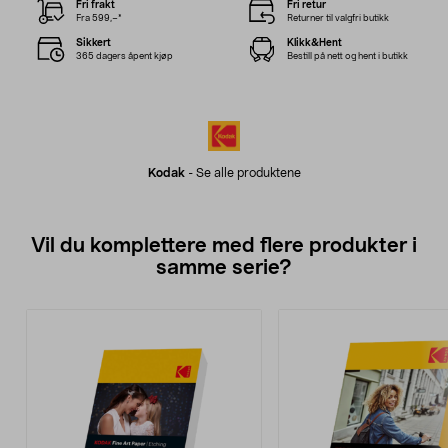
Fri frakt
Fri retur
Fra 599,–*
Returner til valgfri butikk
Sikkert
Klikk&Hent
365 dagers åpent kjøp
Bestill på nett og hent i butikk
Kodak
-
Se alle produktene
Vil du komplettere med flere produkter i
samme serie?