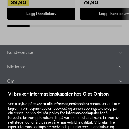
39,90
79,90
Legg i handlekurv
Legg i handlekurv
Bunntekst
Kundeservice
Min konto
Om
Vi bruker informasjonskapsler hos Clas Ohlson
Aktuelt
Ved å trykke på
«Godta alle informasjonskapsler»
samtykker du i at vi
lagrer informasjonskapsler (cookies) og annen sporingsteknologi på
Våre selskaper
din enhet i henhold til vår
policy for informasjonskapsler
for å
forbedre brukeropplevelsen din på vårt nettsted, analysere bruken av
nettstedet og for å tilpasse våre markedsføringstiltak. Vi bruker fire
Finn din butikk
typer informasjonskapsler: nødvendige, funksjonelle, analytiske og