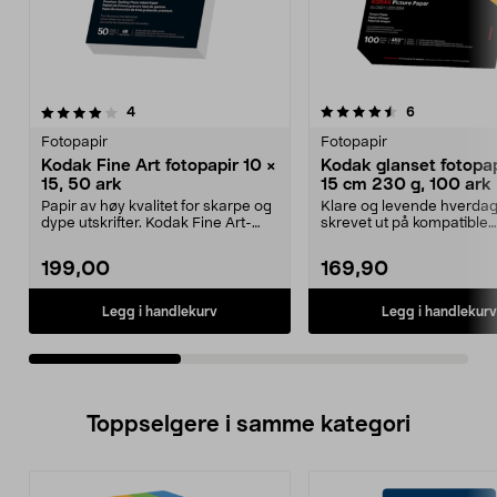
4.5av 5 stjerner
anmeldelser
4.5av 5 stjerner
anmeldelser
4
6
Fotopapir
Fotopapir
Kodak Fine Art fotopapir 10 ×
Kodak glanset fotopap
15, 50 ark
15 cm 230 g, 100 ark
Papir av høy kvalitet for skarpe og
Klare og levende hverdag
dype utskrifter. Kodak Fine Art-
skrevet ut på kompatible
papir for bl...
blekkskrivere. Kodak fo...
199,00
169,90
Legg i handlekurv
Legg i handlekurv
Toppselgere i samme kategori