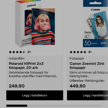
5.0 av 5 stjerner
anmeldelser
5.0 av 5 stjerner
anmeldelse
21
41
Instantfilm
Fotopapir
Polaroid HiPrint 2x3
Canon Zoemini Zink
fotopapir, 20 ark
fotopapir
Selvklebende fotopapir for
Skriv ut minner på fotopa
kreative utskrifter med Polaroid
klebrig baks...
HiPrint 2x3 skriver....
Utførelse:
Rektangulær
249,90
449,90
Legg i handlekurv
Legg i handlekurv