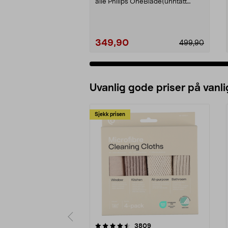
alle Philips OneBlade(unntatt
Intimate). Phili...
349,90
499,90
Uvanlig gode priser på vanli
Sjekk prisen
5av 5 stjerner
4.5av 5 stjerner
anmeldelser
3809