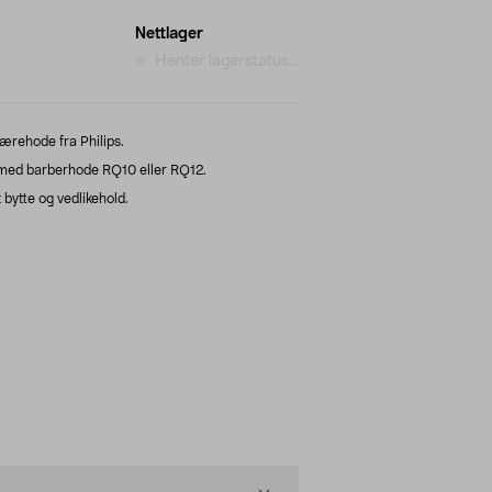
Nettlager
Henter lagerstatus...
kjærehode fra Philips.
med barberhode RQ10 eller RQ12.
bytte og vedlikehold.