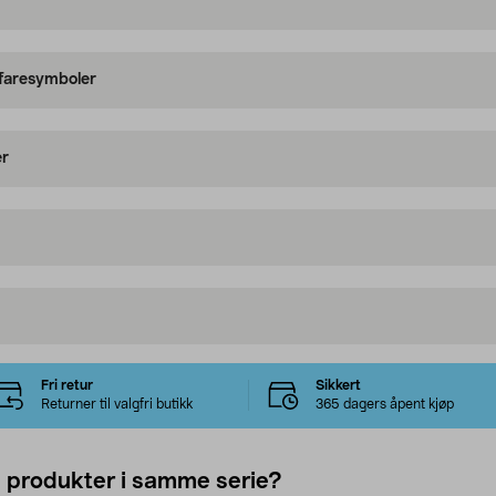
 faresymboler
er
Fri retur
Sikkert
Returner til valgfri butikk
365 dagers åpent kjøp
e produkter i samme serie?