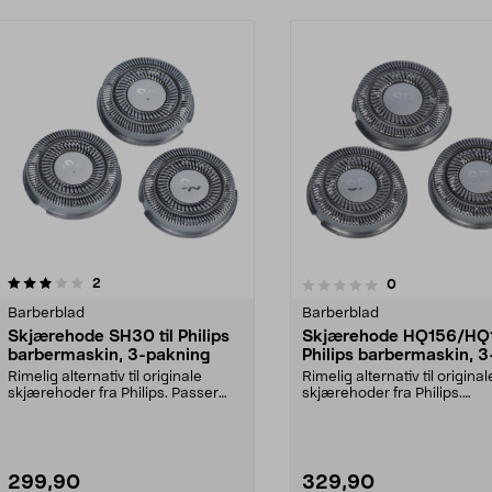
anmeldelser
2
anmeldelser
0
0.0 av 5 stjerner
0.0 av 5 stjerner
Barberblad
Barberblad
Skjærehode SH30 til Philips
Skjærehode HQ156/HQ16
barbermaskin, 3-pakning
Philips barbermaskin, 3
pakning
Rimelig alternativ til originale
Rimelig alternativ til original
skjærehoder fra Philips. Passer
skjærehoder fra Philips.
Philips barberm...
Skjærhode til Philips ...
299,90
329,90