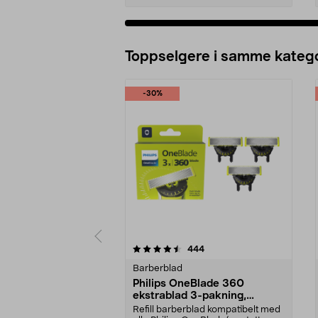
Legg i handlekurv
Toppselgere i samme katego
-30%
5 av 5 stjerner
4.5 av 5 stjerner
anmeldelser
444
Barberblad
Philips OneBlade 360
ekstrablad 3-pakning,
QP430/50
Refill barberblad kompatibelt med