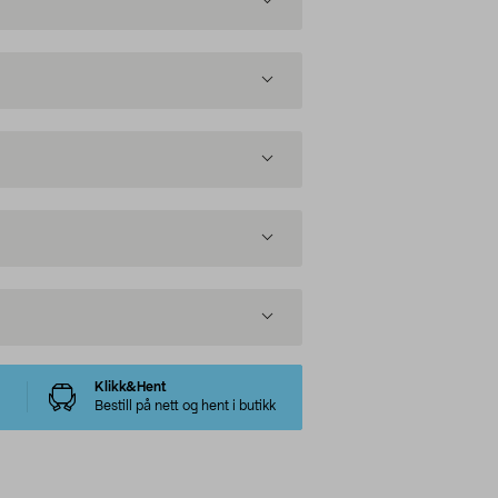
Klikk&Hent
Bestill på nett og hent i butikk