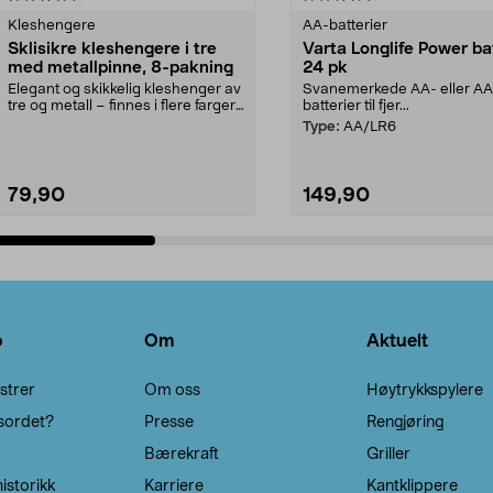
Kleshengere
AA-batterier
Sklisikre kleshengere i tre
Varta Longlife Power ba
med metallpinne, 8-pakning
24 pk
Elegant og skikkelig kleshenger av
Svanemerkede AA- eller A
tre og metall – finnes i flere farger.
batterier til fjer...
Kleshe...
Type:
AA/LR6
79,90
149,90
Legg i handlekurv
Legg i handlekurv
o
Om
Aktuelt
strer
Om oss
Høytrykkspylere
sordet?
Presse
Rengjøring
Bærekraft
Griller
istorikk
Karriere
Kantklippere