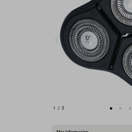
1
/
3