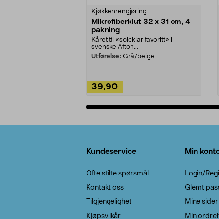
Kjøkkenrengjøring
Mikrofiberklut 32 x 31 cm, 4-
pakning
Kåret til «soleklar favoritt» i
svenske Afton...
Utførelse:
Grå/beige
39,90
Legg i handlekurv
Bunntekst
Kundeservice
Min kont
Ofte stilte spørsmål
Login/Regi
Kontakt oss
Glemt pas
Tilgjengelighet
Mine sider
Kjøpsvilkår
Min ordreh