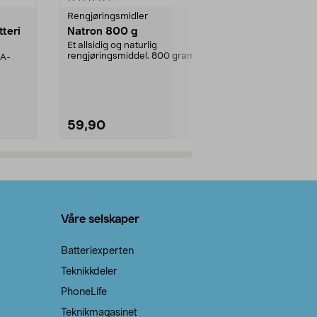
Rengjøringsmidler
Levende lys
tteri
Natron 800 g
Telys steari
prosent ste
Et allsidig og naturlig
rengjøringsmiddel. 800 gram
AA-
100 % stearin
natron – til rengjøring både...
råvarer. Produ
brenner med e
59,90
69,90
Legg i handlekurv
Legg 
Våre selskaper
Batteriexperten
Teknikkdeler
PhoneLife
Teknikmagasinet