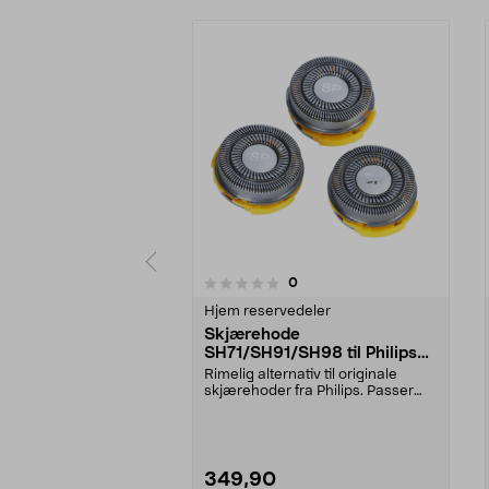
3.0av 5 stjerner
anmeldelser
0
0 av 5 stjerner
Hjem reservedeler
Skjærehode
SH71/SH91/SH98 til Philips
barbermaskin, 3-pakning
Rimelig alternativ til originale
skjærehoder fra Philips. Passer
Philips barberm...
349,90