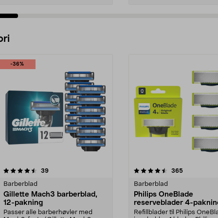
Legg i handlekurv
Legg i handlekurv
ri
-36%
4.5 av 5 stjerner
anmeldelser
3.5 av 5 stjerner
anmeldelser
39
365
Barberblad
Barberblad
Gillette Mach3 barberblad,
Philips OneBlade
12-pakning
reserveblader 4-paknin
QP240/50
Passer alle barberhøvler med
Refillblader til Philips OneB