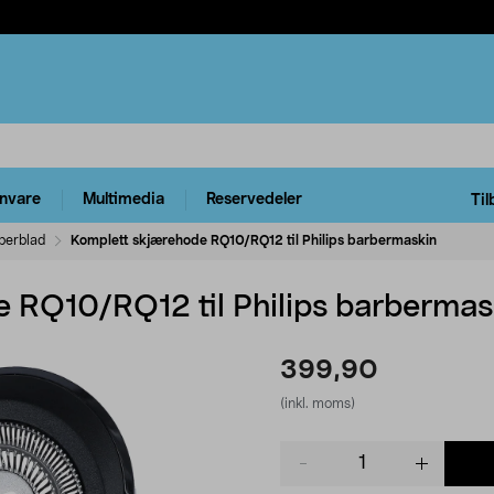
rnvare
Multimedia
Reservedeler
Til
berblad
Komplett skjærehode RQ10/RQ12 til Philips barbermaskin
 RQ10/RQ12 til Philips barbermas
399,90
(inkl. moms)
Product
quantity