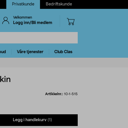
Privatkunde
Bedriftskunde
Velkommen
Logg inn/Bli medlem
bud
Våre tjenester
Club Clas
kin
Artikkelnr.:
10-1-515
Legg i handlekurv
(1)