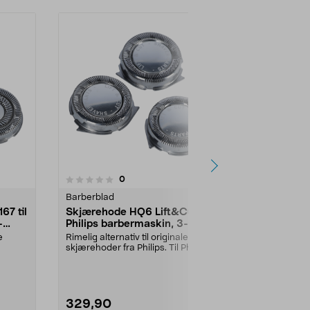
3.5
anmeldelser
0
0.0 av 5 stjerner
Barberblad
Barberblad
7 til
Skjærehode HQ6 Lift&Cut til
Skjærehode 
-
Philips barbermaskin, 3-
Philips bar
pakning
pakning
e
Rimelig alternativ til originale
Rimelig alterna
skjærehoder fra Philips. Til Philips
skjærehoder f
barbermask...
Skjærehoder fo
329,90
329,90