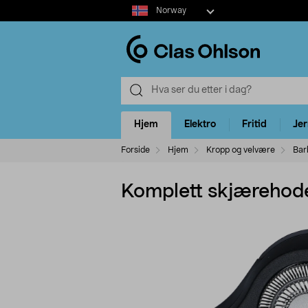
Select
Norway
market
Hjem
Elektro
Fritid
Je
Forside
Hjem
Kropp og velvære
Bar
Komplett skjærehode