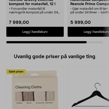
kompost for matavfall, 12 l
Reencle Prime Compo
• Forvandler matavfall til
• Gjør matavfall om til tør
næringsrik kompost på under 24
på under 24 timer – luktfr
timer.
stillegående hurtigkompos
• Rennecle Gravity elektrisk
• Automatisk kompostmas
7 999,00
5 999,00
kompost med høy kapasitet, ca. 1
reduser matsvinn i leilighe
kg/døgn.
hus.
• Nesten lydløs kompostmaskin
• Reencle Prime Compost
Legg i handlekurv
Legg i handlekurv
med luktfritt filtersystem.
tretrinnsfiltreringssystem
• Kompostering som tar vare på
eliminerer all lukt.
seg selv – mikrobene gjør jobben
• Kompostmaskin for oppti
for deg.
matavfall per dag – også 
• Brukervennlig og tilnærmet
surt.
vedlikeholdsfri kompost for
• Alt du trenger følger me
Uvanlig gode priser på vanlige ting
hjemmet og kontoret.
mikrober, filter og spade. 
× 33 × 46,7 cm.
Sjekk prisen