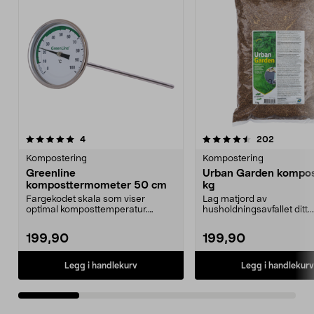
4.5 av 5 stjerner
anmeldelser
4.0 av 5 stjerner
anmeldel
4
202
Kompostering
Kompostering
Greenline
Urban Garden kompost
komposttermometer 50 cm
kg
Fargekodet skala som viser
Lag matjord av
optimal komposttemperatur.
husholdningsavfallet ditt.
Greenline komposttermomete...
Velduftende kompoststrø
høyt innho...
199,90
199,90
Legg i handlekurv
Legg i handlekurv