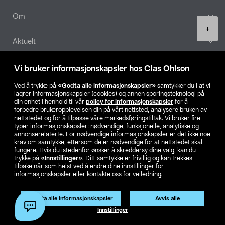
Om
Product
+
quantity
Aktuelt
Våre selskaper
Vi bruker informasjonskapsler hos Clas Ohlson
Ved å trykke på
«Godta alle informasjonskapsler»
samtykker du i at vi
Finn din butikk
lagrer informasjonskapsler (cookies) og annen sporingsteknologi på
din enhet i henhold til vår
policy for informasjonskapsler
for å
forbedre brukeropplevelsen din på vårt nettsted, analysere bruken av
SE
NO
FI
nettstedet og for å tilpasse våre markedsføringstiltak. Vi bruker fire
typer informasjonskapsler: nødvendige, funksjonelle, analytiske og
annonserelaterte. For nødvendige informasjonskapsler er det ikke noe
krav om samtykke, ettersom de er nødvendige for at nettstedet skal
fungere. Hvis du istedenfor ønsker å skreddersy dine valg, kan du
trykke på
«Innstillinger»
. Ditt samtykke er frivillig og kan trekkes
tilbake når som helst ved å endre dine innstillinger for
informasjonskapsler eller kontakte oss for veiledning.
Privacy statement
Medlemsvilkår
Kjøpsvilkår
For bedrifter
Endre til priser ekskl. moms
Godta alle informasjonskapsler
Avvis alle
Legg i handlekurv
(1)
Innstillinger