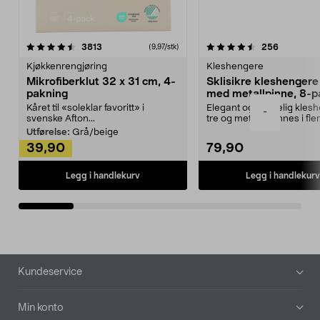
4.5av 5 stjerner
anmeldelser
4.5av 5 stjerner
anmeldels
3813
256
(9,97/stk)
Kjøkkenrengjøring
Kleshengere
Mikrofiberklut 32 x 31 cm, 4-
Sklisikre kleshengere 
pakning
med metallpinne, 8-p
Kåret til «soleklar favoritt» i
Elegant og skikkelig kles
-
svenske Afton...
tre og metall – finnes i fle
Kleshe...
Utførelse:
Grå/beige
39,90
79,90
Legg i handlekurv
Legg i handlekurv
Bunntekst
Kundeservice
Min konto