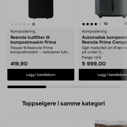
4.0av 5 stjerner
anmeldelse
10
anmeldelser
(5
0
0.0av 5 stjerner
Kompostering
Kompostering
Reencle kullfilter til
Automatisk kompost
kompostmaskin Prime
Reencle Prime Compo
Passer til Reencle Prime
Gjør matavfall om til tørr
kompostmaskin – reduserer lukt
på under 2...
effektivt. Levetid på 9–...
Farge:
Grå
419,90
5 999,00
Legg i handlekurv
Legg i handlekurv
Toppselgere i samme kategori