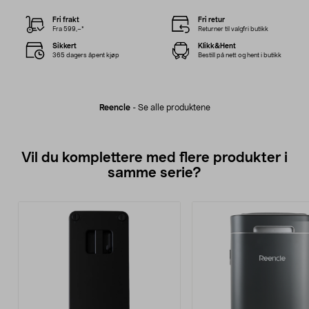
Fri frakt
Fri retur
Fra 599,–*
Returner til valgfri butikk
Sikkert
Klikk&Hent
365 dagers åpent kjøp
Bestill på nett og hent i butikk
Reencle
-
Se alle produktene
Vil du komplettere med flere produkter i
samme serie?