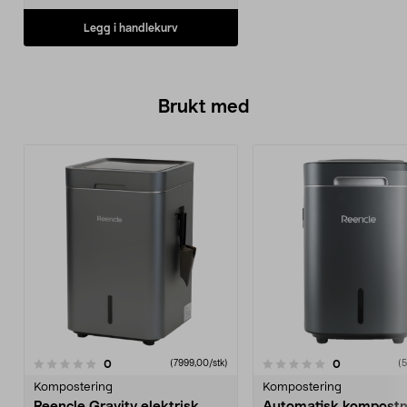
Legg i handlekurv
Brukt med
anmeldelser
anmeldelser
0
0
0.0 av 5 stjerner
(7999,00/stk)
(5
Kompostering
Kompostering
Reencle Gravity elektrisk
Automatisk kompost