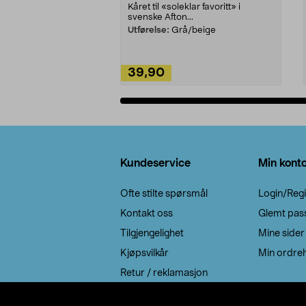
Kåret til «soleklar favoritt» i
svenske Afton...
Utførelse:
Grå/beige
39,90
Legg i handlekurv
Bunntekst
Kundeservice
Min kont
Ofte stilte spørsmål
Login/Regi
Kontakt oss
Glemt pas
Tilgjengelighet
Mine sider
Kjøpsvilkår
Min ordreh
Retur / reklamasjon
EE-avfall