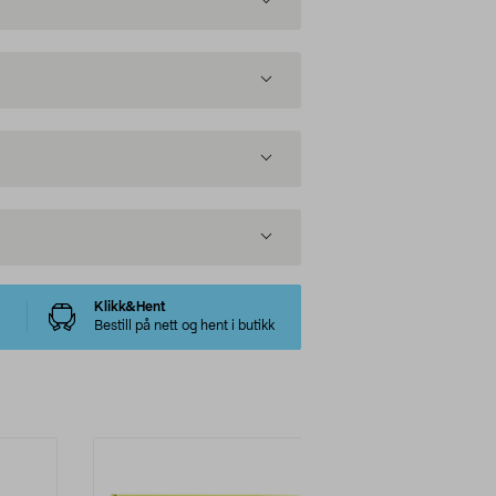
Klikk&Hent
Bestill på nett og hent i butikk