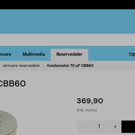
rnvare
Multimedia
Reservedeler
Til
Jernvare reservedeler
Kondensator 70 µF CBB60
 CBB60
369,90
(inkl. moms)
Product
quantity