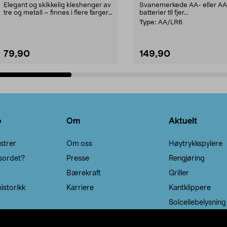
Elegant og skikkelig kleshenger av
Svanemerkede AA- eller A
tre og metall – finnes i flere farger.
batterier til fjer...
Kleshe...
Type:
AA/LR6
79,90
149,90
Legg i handlekurv
Legg i handlekurv
o
Om
Aktuelt
strer
Om oss
Høytrykkspylere
sordet?
Presse
Rengjøring
Bærekraft
Griller
istorikk
Karriere
Kantklippere
Solcellebelysning