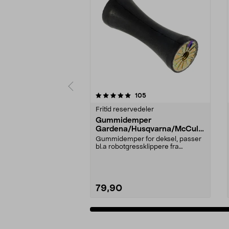
0 av 5 stjerner
5.0 av 5 stjerner
anmeldelser
105
Fritid reservedeler
Gummidemper
Gardena/Husqvarna/McCullo
ch/Flymo
Gummidemper for deksel, passer
bl.a robotgressklippere fra
Gardena, Flymo og McC...
79,90