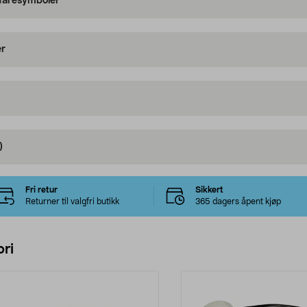
 faresymboler
er
)
Fri retur
Sikkert
Returner til valgfri butikk
365 dagers åpent kjøp
ri