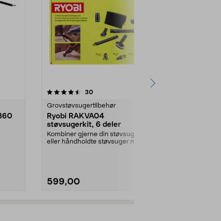
4.0 av 5 stjerner
anmeldelser
4.5
30
1
Grovstøvsugertilbehør
Jernvare res
B60
Ryobi RAKVA04
Gummifot ti
støvsugerkit, 6 deler
pakning
Kombiner gjerne din støvsuger
Leveres i set
eller håndholdte støvsuger med
størrelse, total
skaft og munnstykke...
stykker.Innven
599,00
79,00