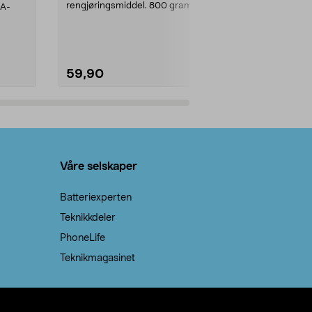
rengjøringsmiddel. 800 gram
AA-
100 % stearin
natron – til rengjøring både...
råvarer. Produ
brenner med e
59,90
69,90
Legg i handlekurv
Legg 
Våre selskaper
Batteriexperten
Teknikkdeler
PhoneLife
Teknikmagasinet