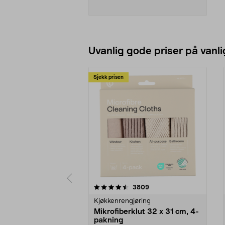
trykkregulator, doble manometre
og hurtigkobling. Størr. 87x37x69
cm. Vekt 63 kg.
Se varianter
Uvanlig gode priser på vanli
Sjekk prisen
5av 5 stjerner
4.5av 5 stjerner
anmeldelser
3809
Kjøkkenrengjøring
Mikrofiberklut 32 x 31 cm, 4-
pakning