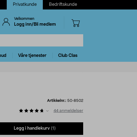
Privatkunde
Bedriftskunde
Velkommen
Logg inn/Bli medlem
bud
Våre tjenester
Club Clas
Artikkelnr.:
50-8502
44
anmeldelser
Legg i handlekurv
(1)