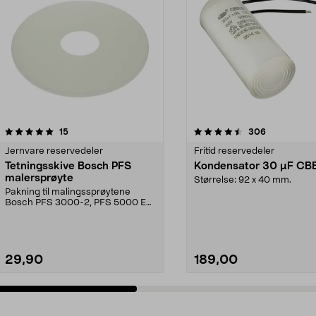
4.5 av 5 stjerner
anmeldelser
4.5 av 5 stjerner
anmeldelser
15
306
Jernvare reservedeler
Fritid reservedeler
Tetningsskive Bosch PFS
Kondensator 30 µF CB
malersprøyte
Størrelse: 92 x 40 mm.
Pakning til malingssprøytene
Bosch PFS 3000-2, PFS 5000 E
og PFS 7000.
29,90
189,00