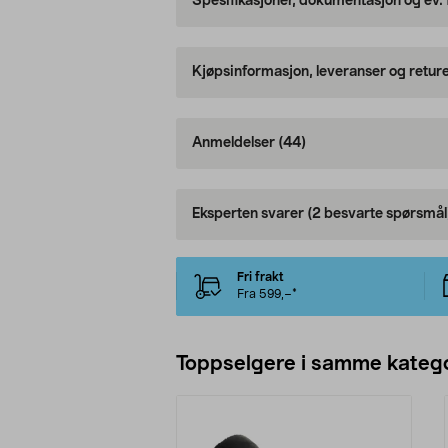
Spesifikasjoner, dokumentasjon og ev.
Kjøpsinformasjon, leveranser og retur
Anmeldelser
(44)
Eksperten svarer
(2 besvarte spørsmål
Fri frakt
Fra 599,–*
Toppselgere i samme katego