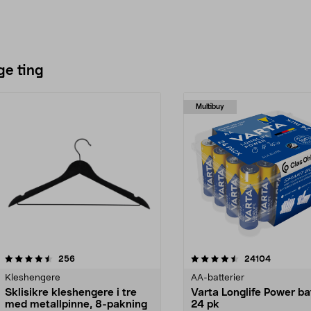
ge ting
Multibuy
4.5av 5 stjerner
anmeldelser
4.5av 5 stjerner
anmeldels
256
24104
Kleshengere
AA-batterier
Sklisikre kleshengere i tre
Varta Longlife Power ba
med metallpinne, 8-pakning
24 pk