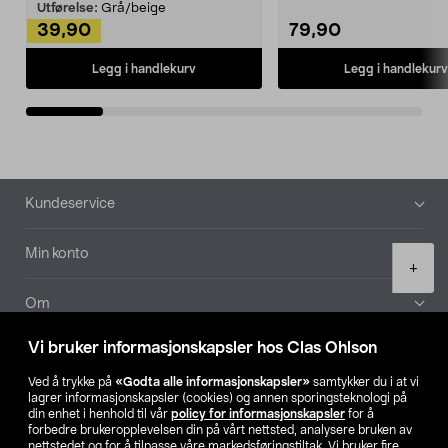
Kleshe...
Utførelse:
Grå/beige
39,90
79,90
Legg i handlekurv
Legg i handlekurv
Bunntekst
Kundeservice
Min konto
Product
+
quantity
Om
Vi bruker informasjonskapsler hos Clas Ohlson
Aktuelt
Ved å trykke på
«Godta alle informasjonskapsler»
samtykker du i at vi
lagrer informasjonskapsler (cookies) og annen sporingsteknologi på
Våre selskaper
din enhet i henhold til vår
policy for informasjonskapsler
for å
forbedre brukeropplevelsen din på vårt nettsted, analysere bruken av
nettstedet og for å tilpasse våre markedsføringstiltak. Vi bruker fire