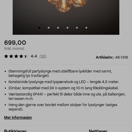
699,00
(inkl. moms)
4.4
(
10
)
Artikkelnr.:
46-1316
Stemningsfull partyslynge med utskiftbare lyskilder med varmt,
behagelig lys (ravfarget).
Konstsmide lysslynge med lyspærelook og LED – lengde 4,5 meter.
Dimbar, kompatibel med 24 V-system og 10 m lang tilkoblingskabel.
Værbestandig (IP44) – perfekt til dekor både inne og ute, på balkongen,
terrassen m.m.
Heng den gjerne over bordet mellom stolper for lysslynger (selges
separat).
Mer informasjon
Butikklager
Nettlager