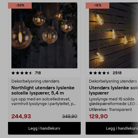
-30%
-13%
4.5 av 5 stjerner
anmeldelser
4.5 av 5 stjerner
anmeldel
718
2518
Dekorbelysning utendørs
Dekorbelysning utendørs
Northlight utendørs lyslenke
Utendørs lyslenke sol
solcelle lyspærer, 5,4 m
lyspærer
Lys opp med en solcelledrevet,
Lysslynge med 15 solide
varmhvit lysslynge i partyteltet, på
glødepæreformede LED-..
balkongen el...
Utførelse:
Transparent
244,93
129,90
349,90
Legg i handlekurv
Legg i handlekurv