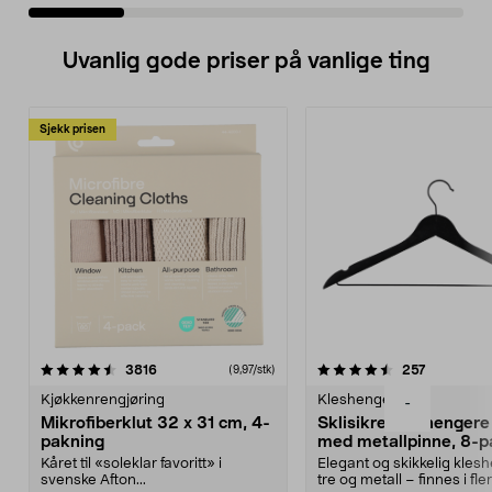
Uvanlig gode priser på vanlige ting
Sjekk prisen
4.5av 5 stjerner
anmeldelser
4.5av 5 stjerner
anmeldels
3816
257
(9,97/stk)
Kjøkkenrengjøring
Kleshengere
-
Mikrofiberklut 32 x 31 cm, 4-
Sklisikre kleshengere 
pakning
med metallpinne, 8-p
Kåret til «soleklar favoritt» i
Elegant og skikkelig kles
svenske Afton...
tre og metall – finnes i fle