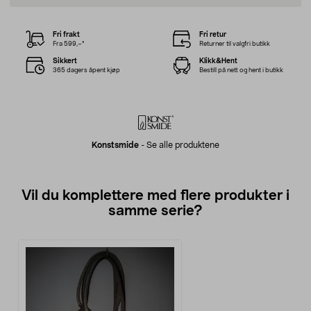
Fri frakt
Fri retur
Fra 599,–*
Returner til valgfri butikk
Sikkert
Klikk&Hent
365 dagers åpent kjøp
Bestill på nett og hent i butikk
Konstsmide
-
Se alle produktene
Vil du komplettere med flere produkter i
samme serie?