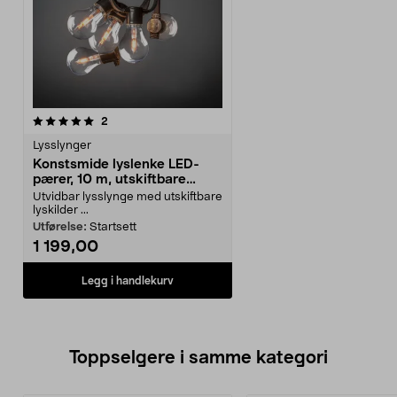
anmeldelser
2
Lysslynger
Konstsmide lyslenke LED-
pærer, 10 m, utskiftbare
lyskilder
Utvidbar lysslynge med utskiftbare
lyskilder ...
Utførelse:
Startsett
1 199,00
Legg i handlekurv
Toppselgere i samme kategori