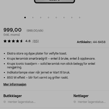
999,00
(999,00/stk)
(inkl. moms)
4.6
(
65
)
Artikkelnr.:
44-6458
Ekstra store og dype plater for velfylte toast.
Krups keramisk smørbrødgrill – enkel å bruke, enkel å oppbevare.
Krups Iconic toastjern – solid keramisk non stick-belegg for enkel
rengjøring.
Indikatorlampe viser når jernet er klart til bruk.
850 W effekt – blir fort varmt og griller raskt.
Mer informasjon
Butikklager
Nettlager
Henter lagerstatus...
Henter lagerstatus...