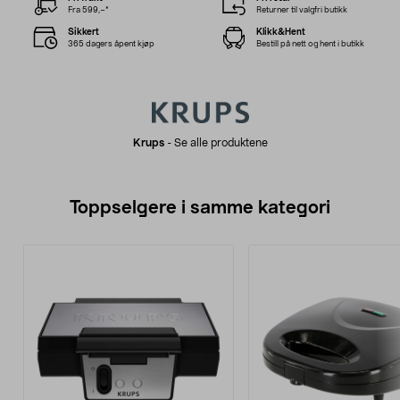
Fra 599,–*
Returner til valgfri butikk
Sikkert
Klikk&Hent
365 dagers åpent kjøp
Bestill på nett og hent i butikk
Krups
-
Se alle produktene
Toppselgere i samme kategori