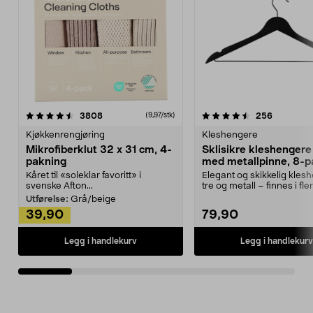
4.5av 5 stjerner
anmeldelser
4.5av 5 stjerner
anmeldels
3808
256
(9,97/stk)
Kjøkkenrengjøring
Kleshengere
Mikrofiberklut 32 x 31 cm, 4-
Sklisikre kleshengere 
pakning
med metallpinne, 8-p
Kåret til «soleklar favoritt» i
Elegant og skikkelig kles
svenske Afton...
tre og metall – finnes i fle
Kleshe...
Utførelse:
Grå/beige
39,90
79,90
Legg i handlekurv
Legg i handlekurv