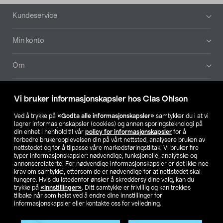
Bunntekst
Kundeservice
Min konto
Om
Aktuelt
Vi bruker informasjonskapsler hos Clas Ohlson
Våre selskaper
Ved å trykke på
«Godta alle informasjonskapsler»
samtykker du i at vi
lagrer informasjonskapsler (cookies) og annen sporingsteknologi på
din enhet i henhold til vår
policy for informasjonskapsler
for å
Finn din butikk
forbedre brukeropplevelsen din på vårt nettsted, analysere bruken av
nettstedet og for å tilpasse våre markedsføringstiltak. Vi bruker fire
typer informasjonskapsler: nødvendige, funksjonelle, analytiske og
annonserelaterte. For nødvendige informasjonskapsler er det ikke noe
SE
NO
FI
krav om samtykke, ettersom de er nødvendige for at nettstedet skal
fungere. Hvis du istedenfor ønsker å skreddersy dine valg, kan du
trykke på
«Innstillinger»
. Ditt samtykke er frivillig og kan trekkes
tilbake når som helst ved å endre dine innstillinger for
informasjonskapsler eller kontakte oss for veiledning.