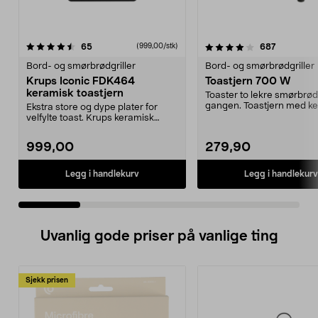
4.0 av 5 stjerner
anmeldelser
5.0 av 5 stjerner
anmeldels
65
687
(999,00/stk)
Bord- og smørbrødgriller
Bord- og smørbrødgriller
Krups Iconic FDK464
Toastjern 700 W
keramisk toastjern
Toaster to lekre smørbrød
gangen. Toastjern med k
Ekstra store og dype plater for
belegg – laget uten ...
velfylte toast. Krups keramisk
smørbrødgrill – e...
999,00
279,90
Legg i handlekurv
Legg i handlekurv
Uvanlig gode priser på vanlige ting
Sjekk prisen