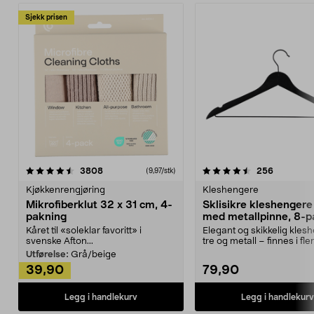
Sjekk prisen
4.5av 5 stjerner
anmeldelser
4.5av 5 stjerner
anmeldels
3808
256
(9,97/stk)
Kjøkkenrengjøring
Kleshengere
Mikrofiberklut 32 x 31 cm, 4-
Sklisikre kleshengere 
pakning
med metallpinne, 8-p
Kåret til «soleklar favoritt» i
Elegant og skikkelig kles
svenske Afton...
tre og metall – finnes i fle
Kleshe...
Utførelse:
Grå/beige
39,90
79,90
Legg i handlekurv
Legg i handlekurv