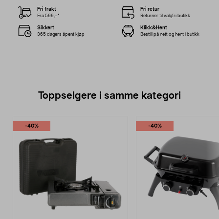
Fri frakt
Fri retur
Fra 599,–*
Returner til valgfri butikk
Sikkert
Klikk&Hent
365 dagers åpent kjøp
Bestill på nett og hent i butikk
Toppselgere i samme kategori
-40%
-40%