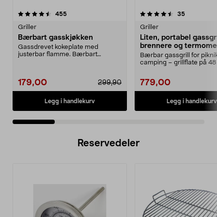
4.5 av 5 stjerner
anmeldelser
4.0 av 5 stjerner
anmeldelse
455
35
Griller
Griller
Bærbart gasskjøkken
Liten, portabel gassgri
brennere og termome
Gassdrevet kokeplate med
justerbar flamme. Bærbart
Bærbar gassgrill for pikni
gasskjøkken for matlaging ute...
camping – grillflate på 48
Portabel gass...
179,00
779,00
299,90
Legg i handlekurv
Legg i handlekurv
Reservedeler