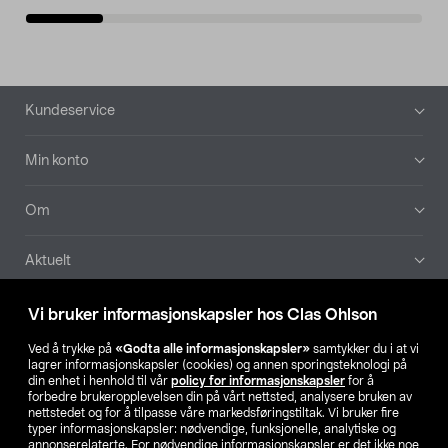
Bunntekst
Kundeservice
Min konto
Om
Aktuelt
Våre selskaper
Vi bruker informasjonskapsler hos Clas Ohlson
Ved å trykke på
«Godta alle informasjonskapsler»
samtykker du i at vi
Finn din butikk
lagrer informasjonskapsler (cookies) og annen sporingsteknologi på
din enhet i henhold til vår
policy for informasjonskapsler
for å
forbedre brukeropplevelsen din på vårt nettsted, analysere bruken av
SE
NO
FI
nettstedet og for å tilpasse våre markedsføringstiltak. Vi bruker fire
typer informasjonskapsler: nødvendige, funksjonelle, analytiske og
annonserelaterte. For nødvendige informasjonskapsler er det ikke noe