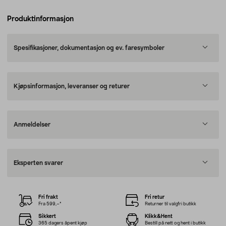
Produktinformasjon
Spesifikasjoner, dokumentasjon og ev. faresymboler
Kjøpsinformasjon, leveranser og returer
Anmeldelser
Eksperten svarer
Fri frakt
Fri retur
Fra 599,–*
Returner til valgfri butikk
Sikkert
Klikk&Hent
365 dagers åpent kjøp
Bestill på nett og hent i butikk