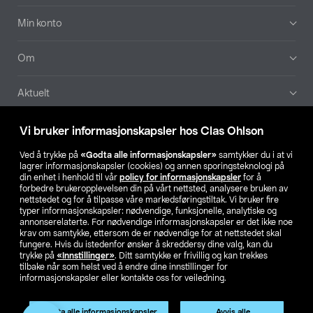
Min konto
Om
Aktuelt
Våre selskaper
Vi bruker informasjonskapsler hos Clas Ohlson
Ved å trykke på
«Godta alle informasjonskapsler»
samtykker du i at vi
Finn din butikk
lagrer informasjonskapsler (cookies) og annen sporingsteknologi på
din enhet i henhold til vår
policy for informasjonskapsler
for å
forbedre brukeropplevelsen din på vårt nettsted, analysere bruken av
SE
NO
FI
nettstedet og for å tilpasse våre markedsføringstiltak. Vi bruker fire
typer informasjonskapsler: nødvendige, funksjonelle, analytiske og
annonserelaterte. For nødvendige informasjonskapsler er det ikke noe
krav om samtykke, ettersom de er nødvendige for at nettstedet skal
fungere. Hvis du istedenfor ønsker å skreddersy dine valg, kan du
trykke på
«Innstillinger»
. Ditt samtykke er frivillig og kan trekkes
tilbake når som helst ved å endre dine innstillinger for
informasjonskapsler eller kontakte oss for veiledning.
Privacy statement
Medlemsvilkår
Kjøpsvilkår
For bedrifter
Endre til priser ekskl. moms
Produktet har utgått
Godta alle informasjonskapsler
Avvis alle