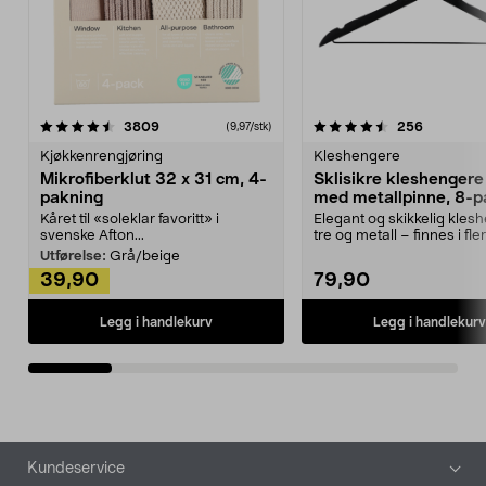
4.5av 5 stjerner
anmeldelser
4.5av 5 stjerner
anmeldels
3809
256
(9,97/stk)
Kjøkkenrengjøring
Kleshengere
Mikrofiberklut 32 x 31 cm, 4-
Sklisikre kleshengere 
pakning
med metallpinne, 8-p
Kåret til «soleklar favoritt» i
Elegant og skikkelig kles
svenske Afton...
tre og metall – finnes i fle
Kleshe...
Utførelse:
Grå/beige
39,90
79,90
Legg i handlekurv
Legg i handlekurv
Bunntekst
Kundeservice