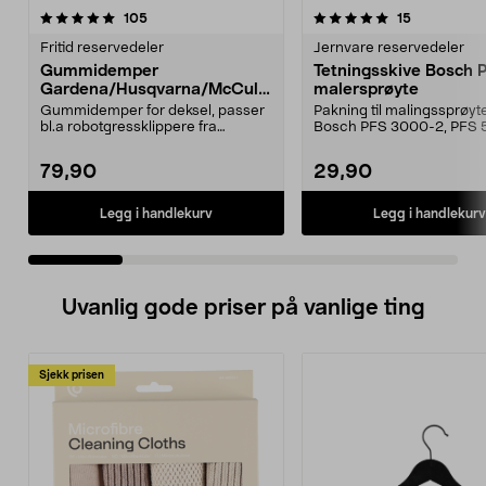
5.0 av 5 stjerner
anmeldelser
4.5 av 5 stjerner
anmeldelse
105
15
Fritid reservedeler
Jernvare reservedeler
Gummidemper
Tetningsskive Bosch 
Gardena/Husqvarna/McCullo
malersprøyte
ch/Flymo
Gummidemper for deksel, passer
Pakning til malingssprøyt
bl.a robotgressklippere fra
Bosch PFS 3000-2, PFS 
Gardena, Flymo og McC...
og PFS 7000.
79,90
29,90
Legg i handlekurv
Legg i handlekurv
Uvanlig gode priser på vanlige ting
Sjekk prisen