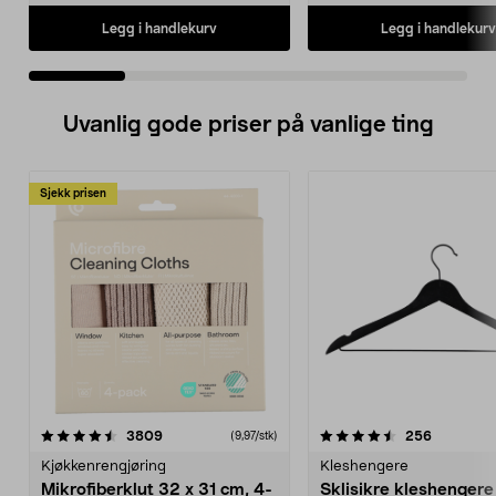
Legg i handlekurv
Legg i handlekurv
Uvanlig gode priser på vanlige ting
Sjekk prisen
4.5av 5 stjerner
anmeldelser
4.5av 5 stjerner
anmeldels
3809
256
(9,97/stk)
Kjøkkenrengjøring
Kleshengere
Mikrofiberklut 32 x 31 cm, 4-
Sklisikre kleshengere 