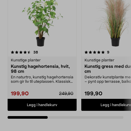
5.0av 5 stjerner
anmeldelser
4.5av 5 stjerner
anmeldelser
38
9
Kunstige planter
Kunstige planter
Kunstig hagehortensia, hvit,
Kunstig gress med du
98 cm
cm
En naturtro, kunstig hagehortensia
Dekorativ kunstplante me
som gir liv til uteplassen. Klassisk
– pynt opp terrasse, balko
kunstpla...
uteplass. Na...
199,90
199,90
249,90
Legg i handlekurv
Legg i handlekurv