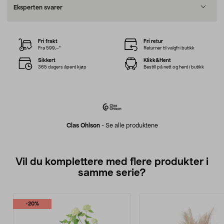
Eksperten svarer
Fri frakt
Fri retur
Fra 599,–*
Returner til valgfri butikk
Sikkert
Klikk&Hent
365 dagers åpent kjøp
Bestill på nett og hent i butikk
Clas Ohlson
-
Se alle produktene
Vil du komplettere med flere produkter i
samme serie?
-20%