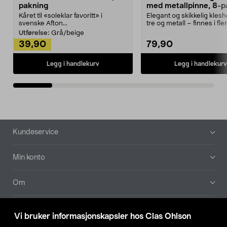
pakning
med metallpinne, 8-p
Kåret til «soleklar favoritt» i
Elegant og skikkelig kles
svenske Afton...
tre og metall – finnes i fle
Kleshe...
Utførelse:
Grå/beige
39,90
79,90
Legg i handlekurv
Legg i handlekurv
Bunntekst
Kundeservice
Min konto
Om
Aktuelt
Vi bruker informasjonskapsler hos Clas Ohlson