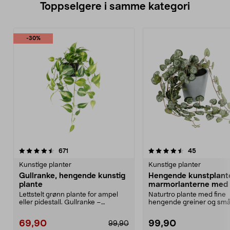
Toppselgere i samme kategori
-30%
4.5 av 5 stjerner
anmeldelser
4.5 av 5 stjerner
anmeldelse
671
45
Kunstige planter
Kunstige planter
Gullranke, hengende kunstig
Hengende kunstplant
plante
marmorlanterne med 
54 cm
Lettstelt grønn plante for ampel
Naturtro plante med fine
eller pidestall. Gullranke –
hengende greiner og sm
hengende grønn kun...
blader – perfekt i en am...
69,90
99,90
99,90