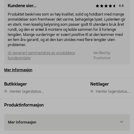
Kundene sier...
4.6
Produktet beskrives som av høy kvalitet, solid og holdbart med mange
anmeldelser som fremhever det varme, behagelige lyset. Lyslenken gir
en sterk, men koselig belysning som passer godt til utendørs bruk året
rundt, og den er enkel å montere og koble sammen for å forlenge
lengden. Mange vurderinger er svært positive til at den kommer med
en fem års garanti, og at den kan utvides med flere lengder uten
problemer.
AI-generert sammendrag av produktens
Verified by
kundeomtaler
Trustvoice
Mer informasjon
Butikklager
Nettlager
Henter lagerstatus...
Henter lagerstatus...
Produktinformasjon
Mer informasjon