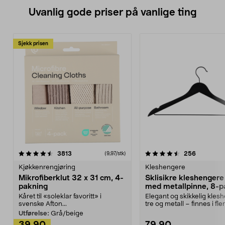
Uvanlig gode priser på vanlige ting
Sjekk prisen
4.5av 5 stjerner
anmeldelser
4.5av 5 stjerner
anmeldels
3813
256
(9,97/stk)
Kjøkkenrengjøring
Kleshengere
Mikrofiberklut 32 x 31 cm, 4-
Sklisikre kleshengere 
pakning
med metallpinne, 8-p
Kåret til «soleklar favoritt» i
Elegant og skikkelig kles
svenske Afton...
tre og metall – finnes i fle
Kleshe...
Utførelse:
Grå/beige