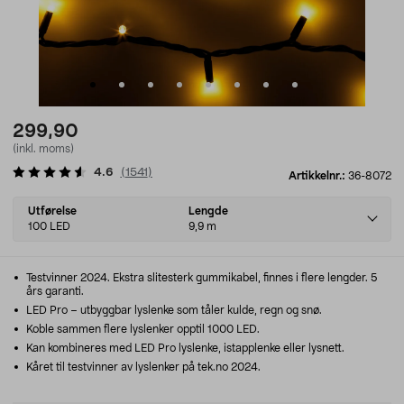
299,90
(inkl. moms)
4.6
(
1541
)
Artikkelnr.:
36-8072
Select
Utførelse
Lengde
variant
100 LED
9,9 m
Testvinner 2024. Ekstra slitesterk gummikabel, finnes i flere lengder. 5
års garanti.
LED Pro – utbyggbar lyslenke som tåler kulde, regn og snø.
Koble sammen flere lyslenker opptil 1000 LED.
Kan kombineres med LED Pro lyslenke, istapplenke eller lysnett.
Kåret til testvinner av lyslenker på tek.no 2024.