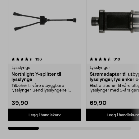
4.5av 5 stjerner
anmeldelser
4.5av 5 stjerner
anmeldels
136
318
Lysslynger
Lysslynger
Northlight Y-splitter til
Strømadapter til utb
lysslynge
lysslynger, lyslenker 
lysnett, 5-års garanti,
Tilbehør til våre utbyggbare
Ekstra tilbehør til våre u
Northlight
lysslynger. Send lysslyngene i
lysslynger med 5-års gara
ulike retninger. Kjø...
Strømadapter s...
39,90
69,90
Legg i handlekurv
Legg i handlekurv