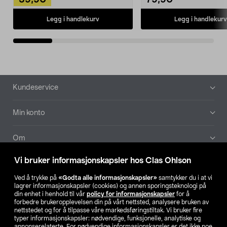
39,90
79,90
Legg i handlekurv
Legg i handlekurv
Bunntekst
Kundeservice
Min konto
Om
Vi bruker informasjonskapsler hos Clas Ohlson
Aktuelt
Ved å trykke på
«Godta alle informasjonskapsler»
samtykker du i at vi
lagrer informasjonskapsler (cookies) og annen sporingsteknologi på
Våre selskaper
din enhet i henhold til vår
policy for informasjonskapsler
for å
forbedre brukeropplevelsen din på vårt nettsted, analysere bruken av
nettstedet og for å tilpasse våre markedsføringstiltak. Vi bruker fire
Finn din butikk
typer informasjonskapsler: nødvendige, funksjonelle, analytiske og
annonserelaterte. For nødvendige informasjonskapsler er det ikke noe