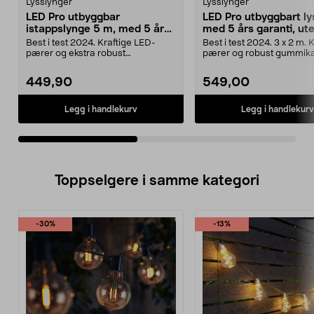
Lysslynger
Lysslynger
LED Pro utbyggbar
LED Pro utbyggbart ly
istappslynge 5 m, med 5 års
med 5 års garanti, ut
garanti Northlight
Northlight
Best i test 2024. Kraftige LED-
Best i test 2024. 3 x 2 m. 
pærer og ekstra robust
pærer og robust gummika
gummikabel. 5 års garanti....
års garanti. L...
449,90
549,00
Legg i handlekurv
Legg i handlekurv
Toppselgere i samme kategori
-30%
-13%