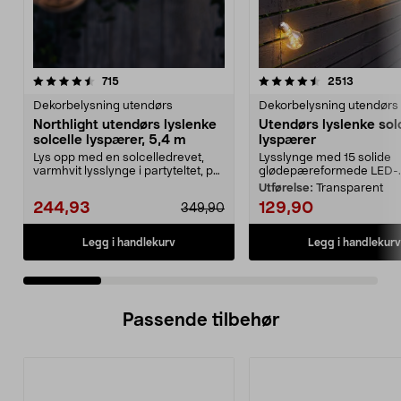
4.5 av 5 stjerner
anmeldelser
4.5 av 5 stjerner
anmeldel
715
2513
Dekorbelysning utendørs
Dekorbelysning utendørs
Northlight utendørs lyslenke
Utendørs lyslenke sol
solcelle lyspærer, 5,4 m
lyspærer
Lys opp med en solcelledrevet,
Lysslynge med 15 solide
varmhvit lysslynge i partyteltet, på
glødepæreformede LED-..
balkongen el...
Utførelse:
Transparent
244,93
129,90
349,90
Legg i handlekurv
Legg i handlekurv
Passende tilbehør