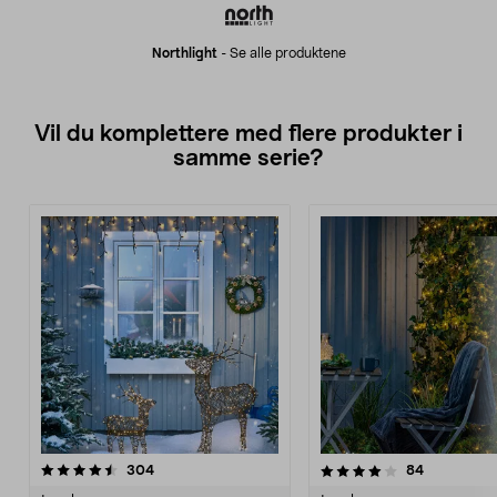
Northlight
-
Se alle produktene
Vil du komplettere med flere produkter i
samme serie?
4.0av 5 stjerner
anmeldelser
4.5av 5 stjerner
anmeldelse
304
84