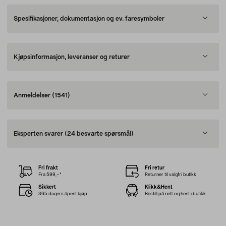
Spesifikasjoner, dokumentasjon og ev. faresymboler
Kjøpsinformasjon, leveranser og returer
Anmeldelser
(1541)
Eksperten svarer
(24 besvarte spørsmål)
Fri frakt
Fri retur
Fra 599,–*
Returner til valgfri butikk
Sikkert
Klikk&Hent
365 dagers åpent kjøp
Bestill på nett og hent i butikk