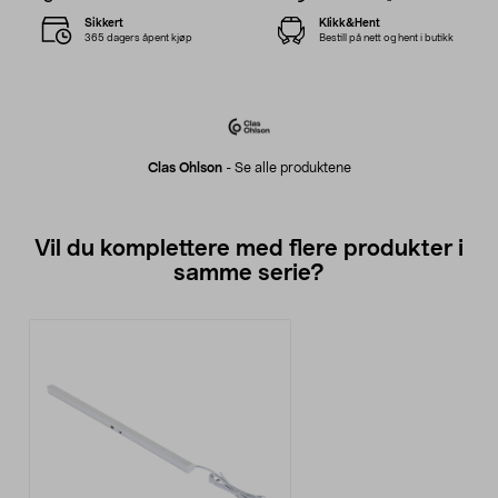
Sikkert
Klikk&Hent
365 dagers åpent kjøp
Bestill på nett og hent i butikk
Clas Ohlson
-
Se alle produktene
Vil du komplettere med flere produkter i
samme serie?