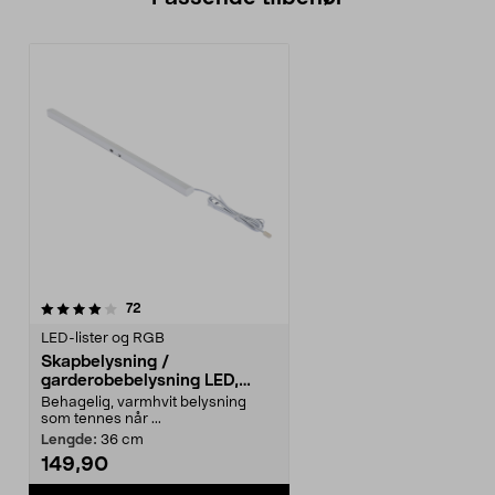
anmeldelser
72
LED-lister og RGB
Skapbelysning /
garderobebelysning LED,
med sensor
Behagelig, varmhvit belysning
som tennes når ...
Lengde:
36 cm
149,90