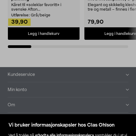
Kåret til «soleklar favoritt» i
Elegant og skikkelig kles
svenske Afton...
tre og metall – finnes i fle
Kleshe...
Utførelse:
Grå/beige
39,90
79,90
Legg i handlekurv
Legg i handlekurv
Bunntekst
Kundeservice
Min konto
Om
Aktuelt
Vi bruker informasjonskapsler hos Clas Ohlson
Våre selskaper
Ved å trykke på
«Godta alle informasjonskapsler»
samtykker du i at vi