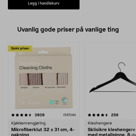
Legg i handlekurv
Uvanlig gode priser på vanlige ting
Sjekk prisen
4.5av 5 stjerner
anmeldelser
4.5av 5 stjerner
anmeldels
3808
256
(9,97/stk)
Kjøkkenrengjøring
Kleshengere
Mikrofiberklut 32 x 31 cm, 4-
Sklisikre kleshengere 
pakning
med metallpinne, 8-p