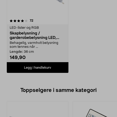
anmeldelser
72
LED-lister og RGB
Skapbelysning /
garderobebelysning LED,
med sensor
Behagelig, varmhvit belysning
som tennes når ...
Lengde:
36 cm
149,90
Legg i handlekurv
Toppselgere i samme kategori