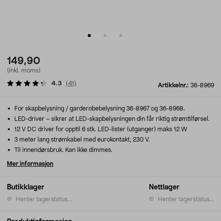
149,90
(inkl. moms)
4.3
(
41
)
Artikkelnr.:
36-8969
For skapbelysning / garderobebelysning 36-8967 og 36-8968.
LED-driver – sikrer at LED-skapbelysningen din får riktig strømtilførsel.
12 V DC driver for opptil 6 stk. LED-lister (utganger) maks 12 W
3 meter lang strømkabel med eurokontakt, 230 V.
Til innendørsbruk. Kan ikke dimmes.
Mer informasjon
Butikklager
Nettlager
Henter lagerstatus...
Henter lagerstatus...