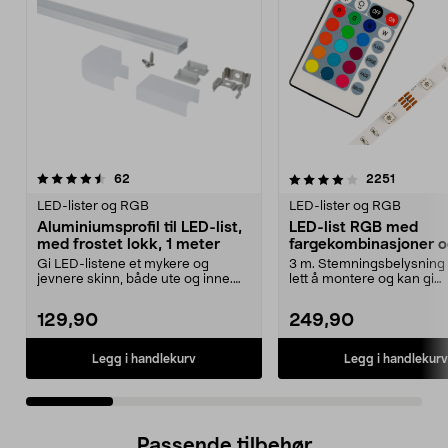
4.0 av 5 stjerner
anmeldelser
4.5 av 5 stjerner
anmeldel
62
2251
LED-lister og RGB
LED-lister og RGB
Aluminiumsprofil til LED-list,
LED-list RGB med
med frostet lokk, 1 meter
fargekombinasjoner 
fjernkontroll, Cotech
Gi LED-listene et mykere og
3 m. Stemningsbelysning
jevnere skinn, både ute og inne.
lett å montere og kan gi
Aluminiumsprofil me...
pulserende eller fast ly...
129,90
249,90
Legg i handlekurv
Legg i handlekurv
Passende tilbehør