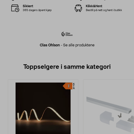
Sikkert
Klikk&Hent
365 dagers åpent kjøp
Bestill på nett og hent i butikk
Clas Ohlson
-
Se alle produktene
Toppselgere i samme kategori