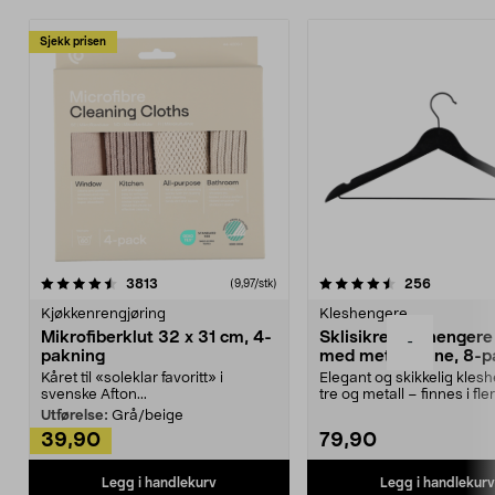
Sjekk prisen
4.5av 5 stjerner
anmeldelser
4.5av 5 stjerner
anmeldels
3813
256
(9,97/stk)
Kjøkkenrengjøring
Kleshengere
Mikrofiberklut 32 x 31 cm, 4-
Sklisikre kleshengere 
-
pakning
med metallpinne, 8-p
Kåret til «soleklar favoritt» i
Elegant og skikkelig kles
svenske Afton...
tre og metall – finnes i fle
Kleshe...
Utførelse:
Grå/beige
39,90
79,90
Legg i handlekurv
Legg i handlekurv