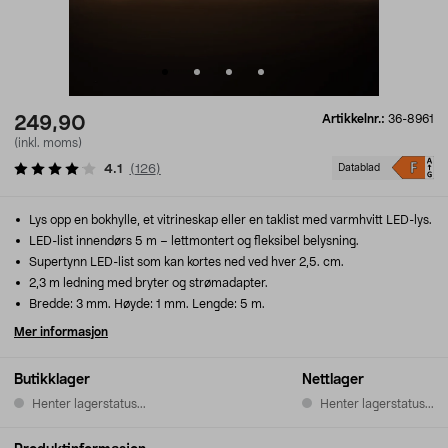
Artikkelnr.:
36-8961
249,90
(inkl. moms)
4.1
(
126
)
Datablad
Lys opp en bokhylle, et vitrineskap eller en taklist med varmhvitt LED-lys.
LED-list innendørs 5 m – lettmontert og fleksibel belysning.
Supertynn LED-list som kan kortes ned ved hver 2,5. cm.
2,3 m ledning med bryter og strømadapter.
Bredde: 3 mm. Høyde: 1 mm. Lengde: 5 m.
Mer informasjon
Butikklager
Nettlager
Henter lagerstatus...
Henter lagerstatus...