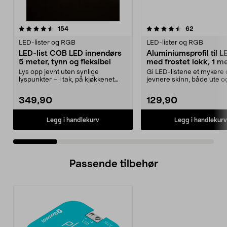
4.5 av 5 stjerner
anmeldelser
4.0 av 5 stjerner
anmeldelse
154
62
LED-lister og RGB
LED-lister og RGB
LED-list COB LED innendørs
Aluminiumsprofil til LE
5 meter, tynn og fleksibel
med frostet lokk, 1 m
Lys opp jevnt uten synlige
Gi LED-listene et mykere
lyspunkter – i tak, på kjøkkenet
jevnere skinn, både ute o
eller i en trapp. LE...
Aluminiumsprofil me...
349,90
129,90
Legg i handlekurv
Legg i handlekurv
Passende tilbehør