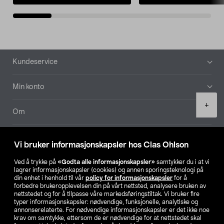
Bunntekst
Kundeservice
Min konto
Product
+
quantity
Om
Aktuelt
Vi bruker informasjonskapsler hos Clas Ohlson
Våre selskaper
Ved å trykke på
«Godta alle informasjonskapsler»
samtykker du i at vi
lagrer informasjonskapsler (cookies) og annen sporingsteknologi på
din enhet i henhold til vår
policy for informasjonskapsler
for å
Finn din butikk
forbedre brukeropplevelsen din på vårt nettsted, analysere bruken av
nettstedet og for å tilpasse våre markedsføringstiltak. Vi bruker fire
typer informasjonskapsler: nødvendige, funksjonelle, analytiske og
annonserelaterte. For nødvendige informasjonskapsler er det ikke noe
SE
NO
FI
krav om samtykke, ettersom de er nødvendige for at nettstedet skal