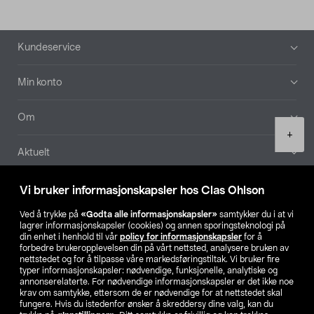
Bunntekst
Kundeservice
Min konto
Om
Product
+
quantity
Aktuelt
Våre selskaper
Vi bruker informasjonskapsler hos Clas Ohlson
Ved å trykke på
«Godta alle informasjonskapsler»
samtykker du i at vi
Finn din butikk
lagrer informasjonskapsler (cookies) og annen sporingsteknologi på
din enhet i henhold til vår
policy for informasjonskapsler
for å
forbedre brukeropplevelsen din på vårt nettsted, analysere bruken av
SE
NO
FI
nettstedet og for å tilpasse våre markedsføringstiltak. Vi bruker fire
typer informasjonskapsler: nødvendige, funksjonelle, analytiske og
annonserelaterte. For nødvendige informasjonskapsler er det ikke noe
krav om samtykke, ettersom de er nødvendige for at nettstedet skal
fungere. Hvis du istedenfor ønsker å skreddersy dine valg, kan du