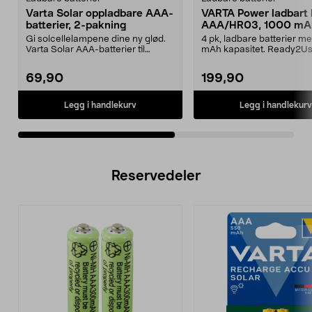
Varta Solar oppladbare AAA-
VARTA Power ladbart 
batterier, 2-pakning
AAA/HR03, 1000 mA
Gi solcellelampene dine ny glød.
4 pk, ladbare batterier m
Varta Solar AAA-batterier til
mAh kapasitet. Ready2Us
solcellebelysning...
ferdigladet fra fabr...
69,90
199,90
Legg i handlekurv
Legg i handlekurv
Reservedeler