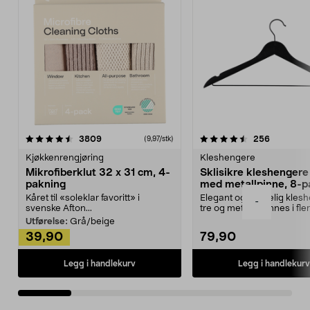
4.5av 5 stjerner
anmeldelser
4.5av 5 stjerner
anmeldels
3809
256
(9,97/stk)
Kjøkkenrengjøring
Kleshengere
Mikrofiberklut 32 x 31 cm, 4-
Sklisikre kleshengere 
pakning
med metallpinne, 8-p
Kåret til «soleklar favoritt» i
Elegant og skikkelig kles
-
svenske Afton...
tre og metall – finnes i fle
Kleshe...
Utførelse:
Grå/beige
39,90
79,90
Legg i handlekurv
Legg i handlekurv