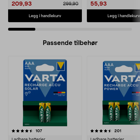
209,93
55,93
299,90
Legg i handlekurv
Legg i handlekurv
Passende tilbehør
4.5av 5 stjerner
anmeldelser
4.5av 5 stjerner
anmeldels
107
201
Ladbare batterier
Ladbare batterier