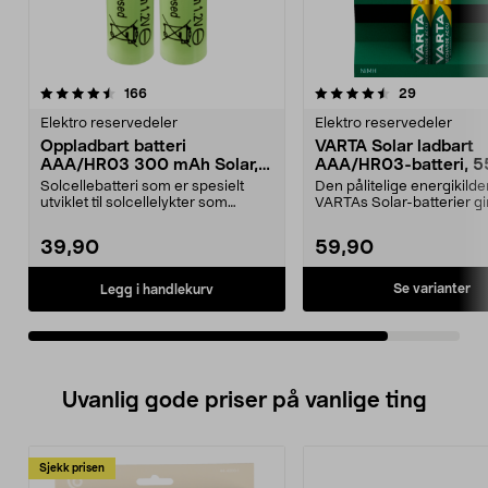
4.5av 5 stjerner
anmeldelser
anmeldelse
166
29
Elektro reservedeler
Elektro reservedeler
Oppladbart batteri
VARTA Solar ladbart
AAA/HR03 300 mAh Solar,
AAA/HR03-batteri, 
2-pakning
Solcellebatteri som er spesielt
Den pålitelige energikilde
utviklet til solcellelykter som
VARTAs Solar-batterier gi
bruker AAA-batte...
riktig belysning ...
39,90
59,90
Se varianter
Legg i handlekurv
Uvanlig gode priser på vanlige ting
Sjekk prisen