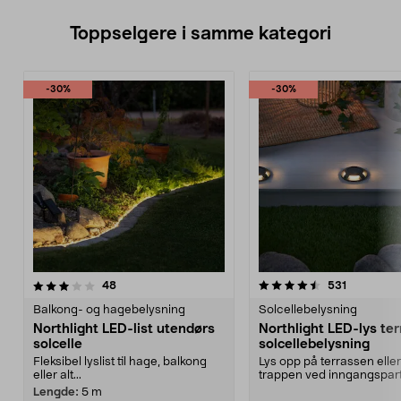
Toppselgere i samme kategori
-30%
-30%
4.5 av 5 stjerner
anmeldelser
4.5 av 5 stjerner
anmeldels
48
531
Balkong- og hagebelysning
Solcellebelysning
Northlight LED-list utendørs
Northlight LED-lys te
solcelle
solcellebelysning
Fleksibel lyslist til hage, balkong
Lys opp på terrassen eller
eller alt...
trappen ved inngangspart
Funksjonell solcelledr...
Lengde:
5 m