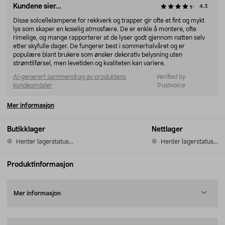
Kundene sier...
4.3
Disse solcellelampene for rekkverk og trapper gir ofte et fint og mykt
lys som skaper en koselig atmosfære. De er enkle å montere, ofte
rimelige, og mange rapporterer at de lyser godt gjennom natten selv
etter skyfulle dager. De fungerer best i sommerhalvåret og er
populære blant brukere som ønsker dekorativ belysning uten
strømtilførsel, men levetiden og kvaliteten kan variere.
AI-generert sammendrag av produktens
Verified by
kundeomtaler
Trustvoice
Mer informasjon
Butikklager
Nettlager
Henter lagerstatus...
Henter lagerstatus...
Produktinformasjon
Mer informasjon