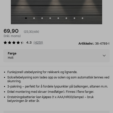
69,90
(23,30/stk)
(inkl. moms)
4.3
(
4251
)
Artikkelnr.:
36-4789-1
Select
Farge
variant
Hvit
Funksjonell utebelysning for rekkverk og lignende.
Solcellebelysning som lades opp av solen og som automatisk tennes ved
skumring.
3-pakning – perfekt for å fordele lyspunkter på balkongen, altanen m.m.
Enkel montering med skruer (medfølger). Finnes i flere farger.
Erstatningsbatterier kan kjøpes (1 x AAA/HR03/lampe) – bruk
belysningen år etter år.