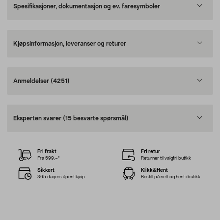
Spesifikasjoner, dokumentasjon og ev. faresymboler
Kjøpsinformasjon, leveranser og returer
Anmeldelser
(4251)
Eksperten svarer
(15 besvarte spørsmål)
Fri frakt
Fri retur
Fra 599,–*
Returner til valgfri butikk
Sikkert
Klikk&Hent
365 dagers åpent kjøp
Bestill på nett og hent i butikk