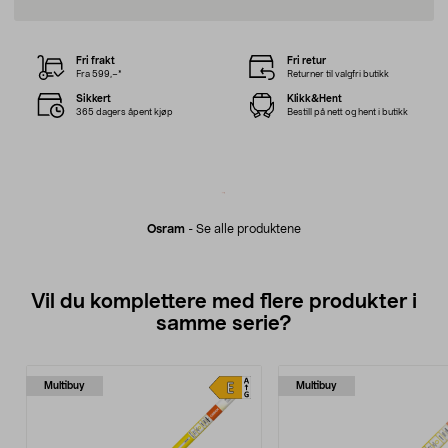
Fri frakt
Fri retur
Fra 599,–*
Returner til valgfri butikk
Sikkert
Klikk&Hent
365 dagers åpent kjøp
Bestill på nett og hent i butikk
Osram
-
Se alle produktene
Vil du komplettere med flere produkter i
samme serie?
Multibuy
Multibuy