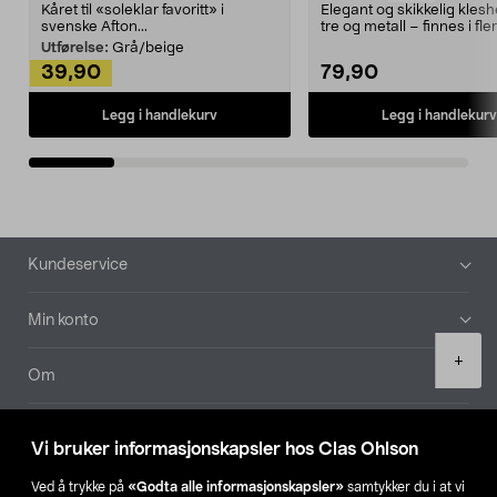
Kåret til «soleklar favoritt» i
Elegant og skikkelig kles
svenske Afton...
tre og metall – finnes i fle
Kleshe...
Utførelse:
Grå/beige
39,90
79,90
Legg i handlekurv
Legg i handlekurv
Bunntekst
Kundeservice
Min konto
Product
+
quantity
Om
Aktuelt
Vi bruker informasjonskapsler hos Clas Ohlson
Våre selskaper
Ved å trykke på
«Godta alle informasjonskapsler»
samtykker du i at vi