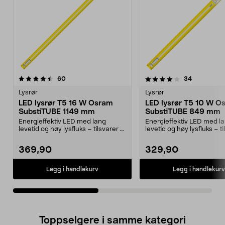
4.0av 5 stjerner
anmeldelser
3.5av 5 stjerner
anmeldelse
60
34
Lysrør
Lysrør
LED lysrør T5 16 W Osram
LED lysrør T5 10 W O
SubstiTUBE 1149 mm
SubstiTUBE 849 mm
Energieffektiv LED med lang
Energieffektiv LED med l
levetid og høy lysfluks – tilsvarer et
levetid og høy lysfluks – ti
klassisk lysr...
klassisk lysr...
369,90
329,90
Legg i handlekurv
Legg i handlekurv
Toppselgere i samme kategori