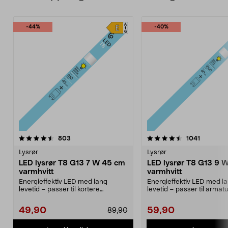
-44%
-40%
4.5 av 5 stjerner
anmeldelser
4.5 av 5 stjerner
anmeldel
803
1041
Lysrør
Lysrør
LED lysrør T8 G13 7 W 45 cm
LED lysrør T8 G13 9 
varmhvitt
varmhvitt
Energieffektiv LED med lang
Energieffektiv LED med l
levetid – passer til kortere
levetid – passer til armat
armaturer på 45 cm. T8,...
60 cm. T8, G13, 9 ...
49,90
59,90
89,90