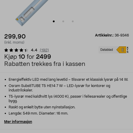
Artikkelnr.:
36-9346
299,90
(inkl. moms)
4.4
(
192
)
Datablad
Kjøp
10
for
2499
Rabatten trekkes fra i kassen
Energieffektiv LED med lang levetid – tilsvarer et klassisk lysrør på 14 W.
Osram SubstiTUBE T5 HE14 7 W – LED-lysrør for kontorer og
industrilokaler.
T5-lysrør med kaldhvitt lys (4000 K), passer i fellesarealer og offentlige
bygg.
Raskt og enkelt bytte uten nyinstallasjon.
Lengde: 549 mm. Diameter: 16 mm.
Mer informasjon