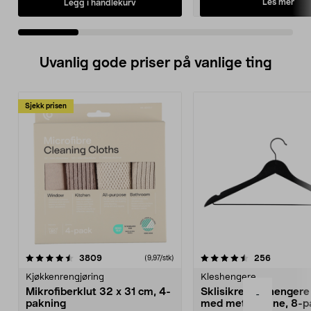
Les mer
Legg i handlekurv
Uvanlig gode priser på vanlige ting
Sjekk prisen
4.5av 5 stjerner
anmeldelser
4.5av 5 stjerner
anmeldels
3809
256
(9,97/stk)
Kjøkkenrengjøring
Kleshengere
Mikrofiberklut 32 x 31 cm, 4-
Sklisikre kleshengere 
-
pakning
med metallpinne, 8-p