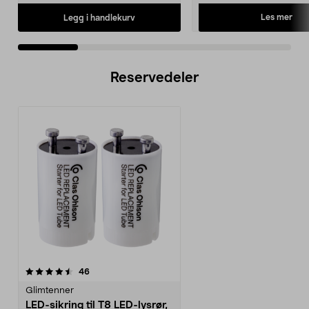
Les mer
Legg i handlekurv
Reservedeler
anmeldelser
46
Glimtenner
LED-sikring til T8 LED-lysrør,