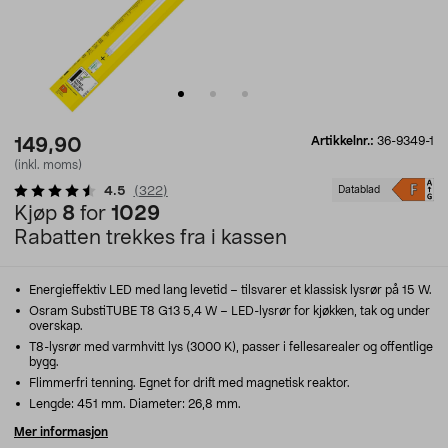
Artikkelnr.:
36-9349-1
149,90
(inkl. moms)
4.5
(
322
)
Datablad
Kjøp
8
for
1029
Rabatten trekkes fra i kassen
Energieffektiv LED med lang levetid – tilsvarer et klassisk lysrør på 15 W.
Osram SubstiTUBE T8 G13 5,4 W – LED-lysrør for kjøkken, tak og under
overskap.
T8-lysrør med varmhvitt lys (3000 K), passer i fellesarealer og offentlige
bygg.
Flimmerfri tenning. Egnet for drift med magnetisk reaktor.
Lengde: 451 mm. Diameter: 26,8 mm.
Mer informasjon