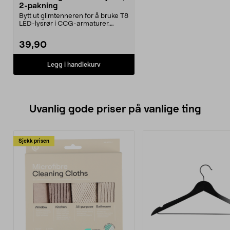
2-pakning
Bytt ut glimtenneren for å bruke T8
LED-lysrør i CCG-armaturer.
Passer til T8 LE...
39,90
Legg i handlekurv
Uvanlig gode priser på vanlige ting
Sjekk prisen