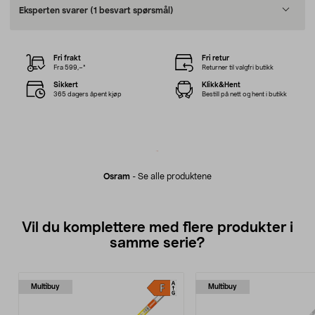
Eksperten svarer
(1 besvart spørsmål)
Fri frakt
Fri retur
Fra 599,–*
Returner til valgfri butikk
Sikkert
Klikk&Hent
365 dagers åpent kjøp
Bestill på nett og hent i butikk
Osram
-
Se alle produktene
Vil du komplettere med flere produkter i
samme serie?
Multibuy
Multibuy