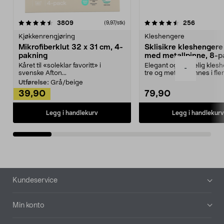
4.5av 5 stjerner
anmeldelser
4.5av 5 stjerner
anmeldels
3809
256
(9,97/stk)
Kjøkkenrengjøring
Kleshengere
Mikrofiberklut 32 x 31 cm, 4-
Sklisikre kleshengere 
pakning
med metallpinne, 8-p
Kåret til «soleklar favoritt» i
Elegant og skikkelig kles
-
svenske Afton...
tre og metall – finnes i fle
Kleshe...
Utførelse:
Grå/beige
39,90
79,90
Legg i handlekurv
Legg i handlekurv
Bunntekst
Kundeservice
Min konto