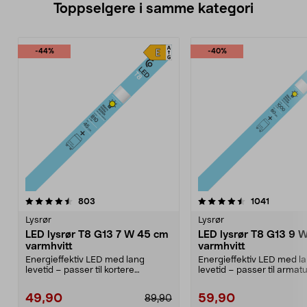
Toppselgere i samme kategori
-44%
-40%
4.5 av 5 stjerner
anmeldelser
4.5 av 5 stjerner
anmeldel
803
1041
Lysrør
Lysrør
LED lysrør T8 G13 7 W 45 cm
LED lysrør T8 G13 9 
varmhvitt
varmhvitt
Energieffektiv LED med lang
Energieffektiv LED med l
levetid – passer til kortere
levetid – passer til armat
armaturer på 45 cm. T8,...
60 cm. T8, G13, 9 ...
49,90
59,90
89,90