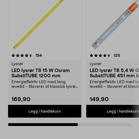
4.5av 5 stjerner
anmeldelser
4.5av 5 stjerner
anmeldels
154
125
Lysrør
Lysrør
LED lysrør T8 15 W Osram
LED lysrør T8 5,4 W 
SubstiTUBE 1200 mm
SubstiTUBE 451 mm ka
Energieffektiv LED med lang
Energieffektiv LED med l
levetid – tilsvarer et klassisk lysrør
levetid – tilsvarer et klass
på 36 W. Osra...
på 15 W. Osra...
169,90
149,90
Legg i handlekurv
Legg i handlekurv