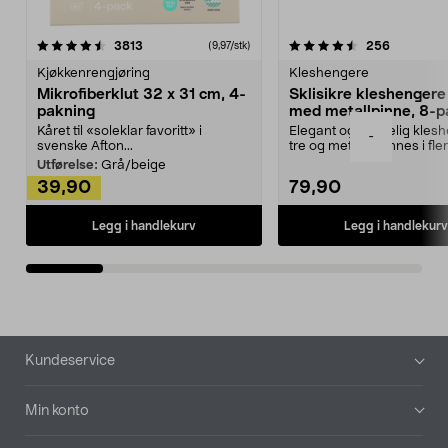
4.5av 5 stjerner
anmeldelser
4.5av 5 stjerner
anmeldels
3813
256
(9,97/stk)
Kjøkkenrengjøring
Kleshengere
Mikrofiberklut 32 x 31 cm, 4-
Sklisikre kleshengere 
pakning
med metallpinne, 8-p
Kåret til «soleklar favoritt» i
Elegant og skikkelig kles
-
svenske Afton...
tre og metall – finnes i fle
Kleshe...
Utførelse:
Grå/beige
39,90
79,90
Legg i handlekurv
Legg i handlekurv
Bunntekst
Kundeservice
Min konto