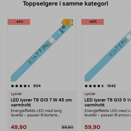
Toppselgere i samme kategori
-44%
-40%
4.5 av 5 stjerner
anmeldelser
4.5 av 5 stjerner
anmeldel
804
1042
Lysrør
Lysrør
LED lysrør T8 G13 7 W 45 cm
LED lysrør T8 G13 9 
varmhvitt
varmhvitt
Energieffektiv LED med lang
Energieffektiv LED med l
levetid – passer til kortere
levetid – passer til armat
armaturer på 45 cm. T8,...
60 cm. T8, G13, 9 ...
49,90
59,90
89,90