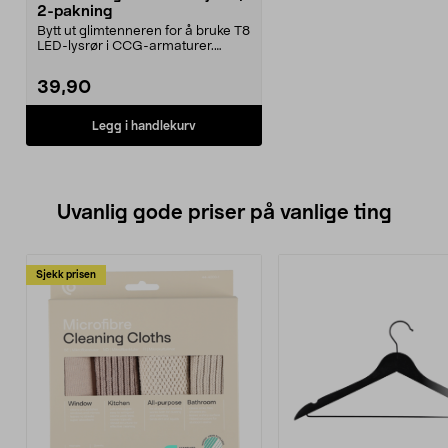
2-pakning
Bytt ut glimtenneren for å bruke T8
LED-lysrør i CCG-armaturer.
Passer til T8 LE...
39,90
Legg i handlekurv
Uvanlig gode priser på vanlige ting
Sjekk prisen