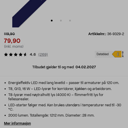
119,90
Artikkelnr.:
36-9329-2
79,90
(inkl. moms)
4.6
(
269
)
Datablad
Tilbudet gjelder til og med
04.02.2027
Energieffektiv LED med lang levetid – passer til armaturer på 120 cm.
T8, G13, 16 W – LED-lysrør for korridorer, kjøkken og arbeidsrom.
T8-lysrør med nøytralhvitt lys (4000 K) – flimmerfritt lys for
fellesarealer.
LED-starter følger med. Kan brukes utendørs i temperaturer ned til -30
°C.
2000 lumen. Totallengde: 1212 mm. Diameter: 28 mm.
Mer informasjon