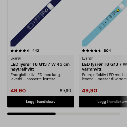
4.5av 5 stjerner
anmeldelser
4.5av 5 stjerner
anmeldel
442
804
Lysrør
Lysrør
LED lysrør T8 G13 7 W 45 cm
LED lysrør T8 G13 7 
nøytralhvitt
varmhvitt
Energieffektiv LED med lang
Energieffektiv LED med l
levetid – passer til kortere
levetid – passer til kortere
armaturer på 45 cm. T8,...
armaturer på 45 cm. T8,...
49,90
49,90
89,90
Legg i handlekurv
Legg i handlekurv