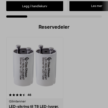
Les mer
Legg i handlekurv
Reservedeler
anmeldelser
46
Glimtenner
LED-sikring til T8 LED-lysrør,