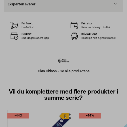
Eksperten svarer
Fri frakt
Fri retur
Fra 599,–*
Returner til valgfri butikk
Sikkert
Klikk&Hent
365 dagers åpent kjøp
Bestill på nett og hent i butikk
Clas Ohlson
-
Se alle produktene
Vil du komplettere med flere produkter i
samme serie?
-44%
-44%