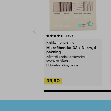
5av 5 stjerner
4.5av 5 stjerner
anmeldelser
3808
Kjøkkenrengjøring
Mikrofiberklut 32 x 31 cm, 4-
pakning
Kåret til «soleklar favoritt» i
svenske Afton...
Utførelse:
Grå/beige
39,90
Legg i handlekurv
Bunntekst