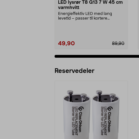
LED lysrør T8 G13 7 W 45 cm
varmhvitt
Energieffektiv LED med lang
levetid – passer til kortere
armaturer på 45 cm. T8,...
49,90
89,90
Reservedeler