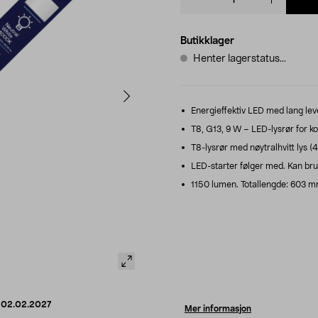
quantity
Butikklager
Henter lagerstatus...
Energieffektiv LED med lang leve
T8, G13, 9 W – LED-lysrør for ko
T8-lysrør med nøytralhvitt lys (40
LED-starter følger med. Kan bruk
1150 lumen. Totallengde: 603 
d
02.02.2027
Mer informasjon