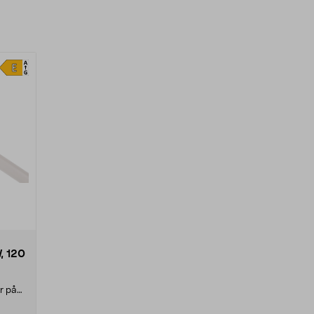
, 120
g
er på