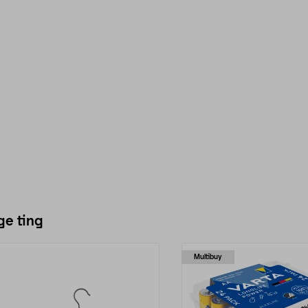
ge ting
Multibuy