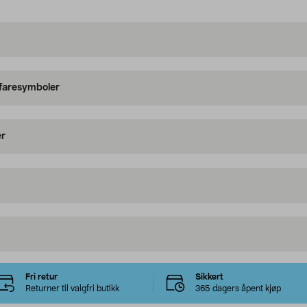
 faresymboler
er
Fri retur
Sikkert
Returner til valgfri butikk
365 dagers åpent kjøp