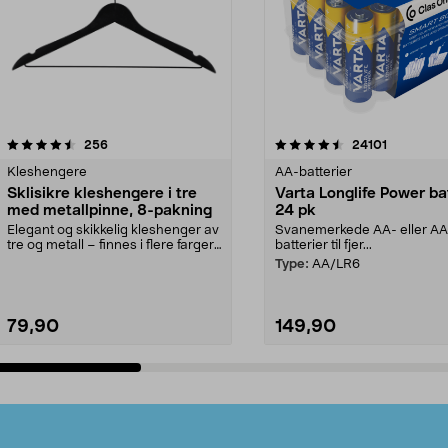
4.5av 5 stjerner
anmeldelser
4.5av 5 stjerner
anmeldels
256
24101
Kleshengere
AA-batterier
Sklisikre kleshengere i tre
Varta Longlife Power ba
med metallpinne, 8-pakning
24 pk
Elegant og skikkelig kleshenger av
Svanemerkede AA- eller A
tre og metall – finnes i flere farger.
batterier til fjer...
Kleshe...
Type:
AA/LR6
79,90
149,90
Legg i handlekurv
Legg i handlekurv