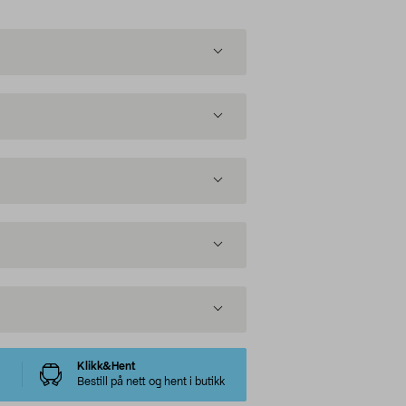
Klikk&Hent
Bestill på nett og hent i butikk