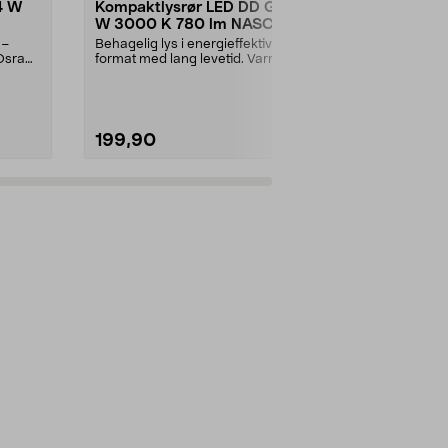
4 W
Kompaktlysrør LED DD GR8 7
LED-armatu
W 3000 K 780 lm NASC
IP65, 36 W
 –
Behagelig lys i energieffektivt
Klart lys til g
 Osram
format med lang levetid. Varmhvitt
badet eller s
kompaktlysrør...
LED-armatur .
199,90
299,90