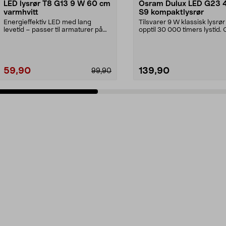
LED lysrør T8 G13 9 W 60 cm
Osram Dulux LED G23 
varmhvitt
S9 kompaktlysrør
Energieffektiv LED med lang
Tilsvarer 9 W klassisk lysrør
levetid – passer til armaturer på
opptil 30 000 timers lystid.
60 cm. T8, G13, 9 ...
Dulux S9 G23 ...
59,90
139,90
99,90