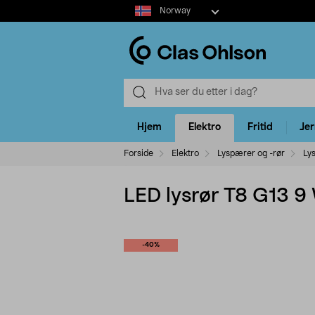
Select
Norway
market
Hjem
Elektro
Fritid
Je
Forside
Elektro
Lyspærer og -rør
Ly
LED lysrør T8 G13 9
-40%