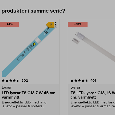
e produkter i samme serie?
-44%
-33%
4.5av 5 stjerner
anmeldelser
anmeldelser
802
401
Lysrør
Lysrør
LED lysrør T8 G13 7 W 45 cm
T8 LED-lysrør, G13, 16 W
varmhvitt
cm, varmhvitt
Energieffektiv LED med lang
Energieffektiv LED med lan
levetid – passer til kortere
levetid – passer til armatur
armaturer på 45 cm. T8,...
120 cm. T8, G13, 1...