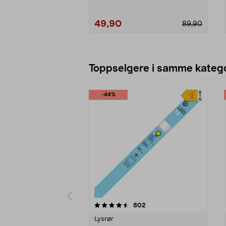
49,90
89,90
Legg i handlekurv
Toppselgere i samme katego
-44%
5 av 5 stjerner
4.5 av 5 stjerner
anmeldelser
802
Lysrør