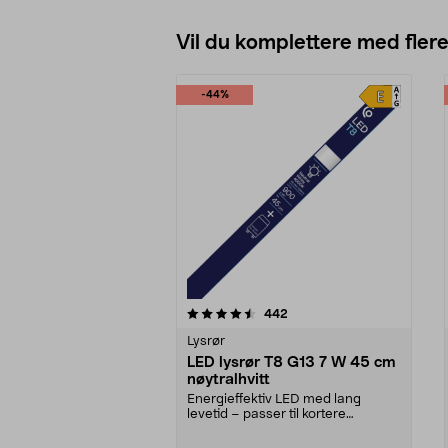
Vil du komplettere med fler
-44%
5av 5 stjerner
4.5av 5 stjerner
anmeldelser
442
Lysrør
LED lysrør T8 G13 7 W 45 cm
nøytralhvitt
Energieffektiv LED med lang
levetid – passer til kortere
armaturer på 45 cm. T8,...