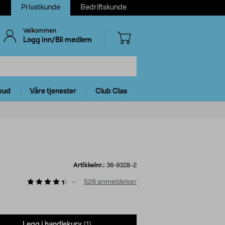
Privatkunde
Bedriftskunde
Velkommen
Logg inn/Bli medlem
bud
Våre tjenester
Club Clas
Artikkelnr.:
36-9328-2
526
anmeldelser
Legg i handlekurv
(1)