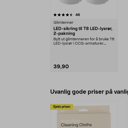
5av 5 stjerner
anmeldelser
46
Glimtenner
LED-sikring til T8 LED-lysrør,
2-pakning
Bytt ut glimtenneren for å bruke T8
LED-lysrør i CCG-armaturer.
Passer til T8 LE...
39,90
Legg i handlekurv
Uvanlig gode priser på vanli
Sjekk prisen