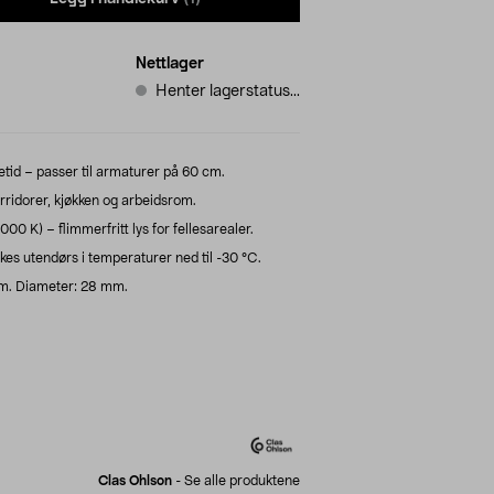
Nettlager
Henter lagerstatus...
tid – passer til armaturer på 60 cm.
rridorer, kjøkken og arbeidsrom.
00 K) – flimmerfritt lys for fellesarealer.
es utendørs i temperaturer ned til -30 °C.
mm. Diameter: 28 mm.
Clas Ohlson
-
Se alle produktene