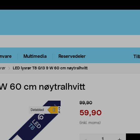
rnvare
Multimedia
Reservedeler
Til
srør
LED lysrør T8 G13 9 W 60 cm nøytralhvitt
 W 60 cm nøytralhvitt
99,90
Datablad
59,90
(inkl. moms)
Product