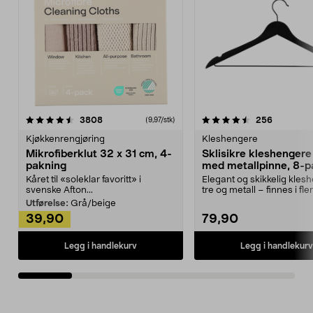
4.5av 5 stjerner
anmeldelser
4.5av 5 stjerner
anmeldels
3808
256
(9,97/stk)
Kjøkkenrengjøring
Kleshengere
Mikrofiberklut 32 x 31 cm, 4-
Sklisikre kleshengere 
pakning
med metallpinne, 8-p
Kåret til «soleklar favoritt» i
Elegant og skikkelig kles
svenske Afton...
tre og metall – finnes i fle
Kleshe...
Utførelse:
Grå/beige
39,90
79,90
Legg i handlekurv
Legg i handlekurv