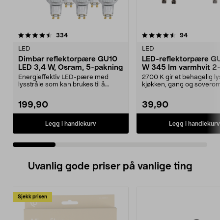
4.5 av 5 stjerner
anmeldelser
4.5 av 5 stjerner
anmeldelse
334
94
LED
LED
Dimbar reflektorpære GU10
LED-reflektorpære G
LED 3,4 W, Osram, 5-pakning
W 345 lm varmhvit 2
pakning
Energieffektiv LED-pære med
2700 K gir et behagelig lys
lysstråle som kan brukes til å
kjøkken, gang og sovero
fremheve gjenstander....
reflektorpære GU10 –...
199,90
39,90
Legg i handlekurv
Legg i handlekurv
Uvanlig gode priser på vanlige ting
Sjekk prisen