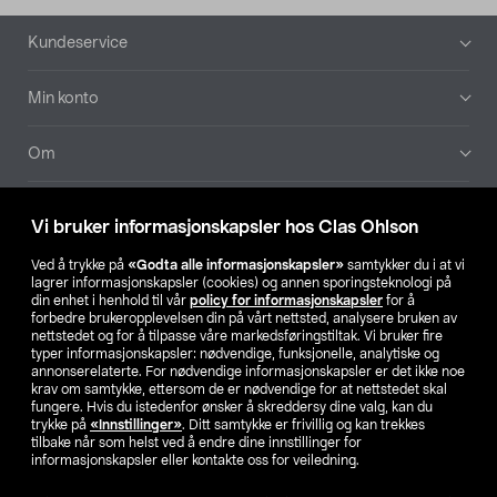
Bunntekst
Kundeservice
Min konto
Om
Aktuelt
Vi bruker informasjonskapsler hos Clas Ohlson
Våre selskaper
Ved å trykke på
«Godta alle informasjonskapsler»
samtykker du i at vi
lagrer informasjonskapsler (cookies) og annen sporingsteknologi på
din enhet i henhold til vår
policy for informasjonskapsler
for å
Finn din butikk
forbedre brukeropplevelsen din på vårt nettsted, analysere bruken av
nettstedet og for å tilpasse våre markedsføringstiltak. Vi bruker fire
typer informasjonskapsler: nødvendige, funksjonelle, analytiske og
annonserelaterte. For nødvendige informasjonskapsler er det ikke noe
SE
NO
FI
krav om samtykke, ettersom de er nødvendige for at nettstedet skal
fungere. Hvis du istedenfor ønsker å skreddersy dine valg, kan du
trykke på
«Innstillinger»
. Ditt samtykke er frivillig og kan trekkes
tilbake når som helst ved å endre dine innstillinger for
informasjonskapsler eller kontakte oss for veiledning.