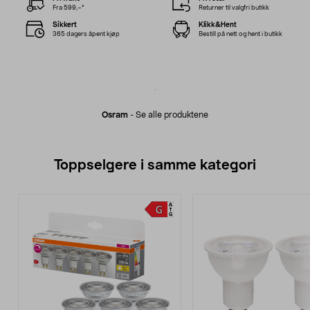
Fra 599,–*
Returner til valgfri butikk
Sikkert
Klikk&Hent
365 dagers åpent kjøp
Bestill på nett og hent i butikk
Osram
-
Se alle produktene
Toppselgere i samme kategori