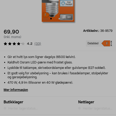
Artikkelnr.:
36-9579
69,90
(inkl. moms)
4.2
(
33
)
Datablad
Gir et hvitt lys som ligner dagslys (6500 kelvin).
Kaldhvit Osram LED-pære med frostet glass.
Lyskilde til taklampe, skrivebordslampe eller gulvlampe (E27-sokkel).
Et godt valg for utebelysning – kan brukes i fasadelamper, stolpelykter
og garasjebelysning.
470 W, 4,9 lm (tilsvarer en 40 W glødepære).
Mer informasjon
Butikklager
Nettlager
Henter lagerstatus...
Henter lagerstatus...