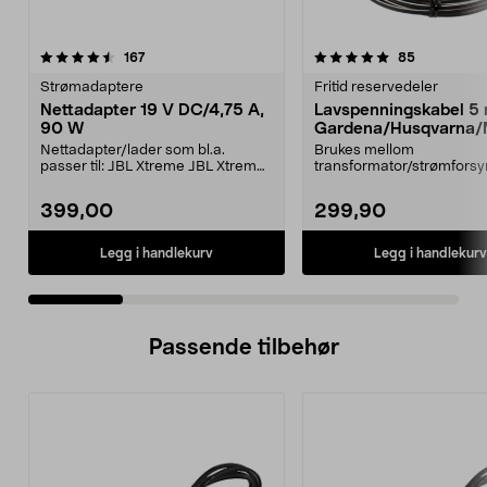
5.0 av 5 stjerner
anmeldelser
4.0 av 5 stjerner
anmeldelse
167
85
Strømadaptere
Fritid reservedeler
Nettadapter 19 V DC/4,75 A,
Lavspenningskabel 5
90 W
Gardena/Husqvarna/
ch/Flymo
Nettadapter/lader som bl.a.
Brukes mellom
passer til: JBL Xtreme JBL Xtreme
transformator/strømforsy
2JBL BoomboxJBL Bo...
ladestasjon.Til bl.a. robotg
399,00
299,90
Legg i handlekurv
Legg i handlekurv
Passende tilbehør