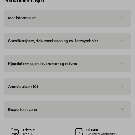
Produktinformasjon
Mer informasjon
Spesifikasjoner, dokumentasjon og ev. faresymboler
Kjøpsinformasjon, leveranser og returer
Anmeldelser
(10)
Eksperten svarer
Fri frakt
Fri retur
Fra 599,–*
Returner til valgfri butikk