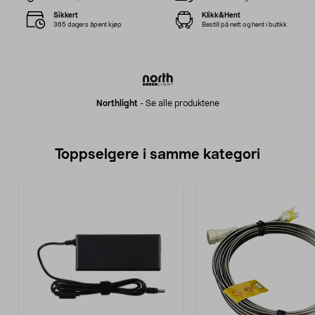
Sikkert
Klikk&Hent
365 dagers åpent kjøp
Bestill på nett og hent i butikk
Northlight
-
Se alle produktene
Toppselgere i samme kategori