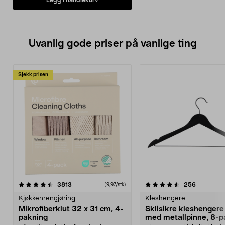
Uvanlig gode priser på vanlige ting
Sjekk prisen
4.5av 5 stjerner
anmeldelser
4.5av 5 stjerner
anmeldels
3813
256
(9,97/stk)
Kjøkkenrengjøring
Kleshengere
Mikrofiberklut 32 x 31 cm, 4-
Sklisikre kleshengere 
pakning
med metallpinne, 8-p