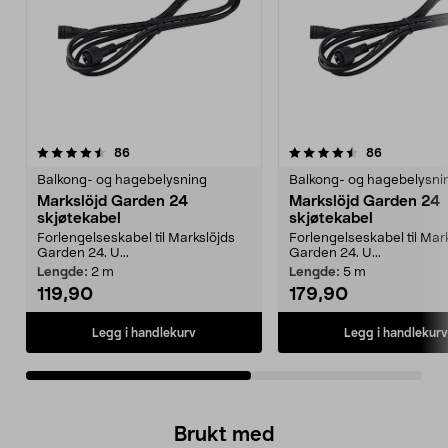
4.5av 5 stjerner
anmeldelser
4.5av 5 stjerner
anmeldelse
86
86
Balkong- og hagebelysning
Balkong- og hagebelysni
Markslöjd Garden 24
Markslöjd Garden 24
skjøtekabel
skjøtekabel
Forlengelseskabel til Markslöjds
Forlengelseskabel til Mar
Garden 24. U...
Garden 24. U...
Lengde:
2 m
Lengde:
5 m
119,90
179,90
Legg i handlekurv
Legg i handlekurv
Brukt med