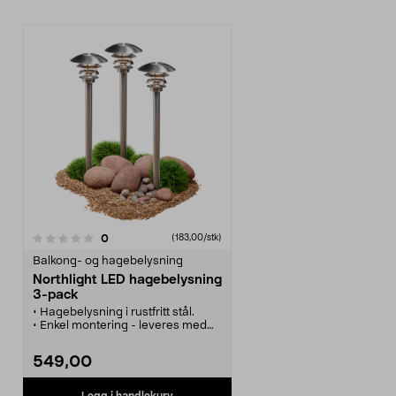
anmeldelser
0
(183,00/stk)
Balkong- og hagebelysning
Northlight LED hagebelysning
3-pack
• Hagebelysning i rustfritt stål.
• Enkel montering - leveres med
jordspyd.
• Komplett med nettdel og
549,00
ledninger.
• Høyde over bakken er ca. 63 cm.
• IP65.
Legg i handlekurv