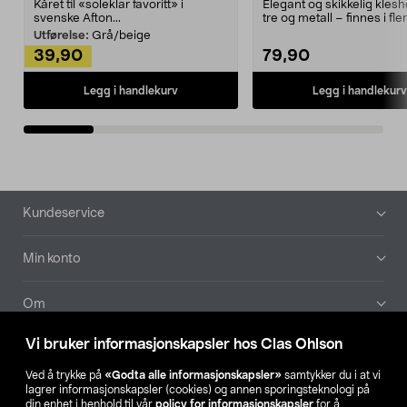
Kåret til «soleklar favoritt» i
Elegant og skikkelig kles
svenske Afton...
tre og metall – finnes i fle
Kleshe...
Utførelse:
Grå/beige
39,90
79,90
Legg i handlekurv
Legg i handlekurv
Bunntekst
Kundeservice
Min konto
Om
Vi bruker informasjonskapsler hos Clas Ohlson
Aktuelt
Ved å trykke på
«Godta alle informasjonskapsler»
samtykker du i at vi
lagrer informasjonskapsler (cookies) og annen sporingsteknologi på
Våre selskaper
din enhet i henhold til vår
policy for informasjonskapsler
for å