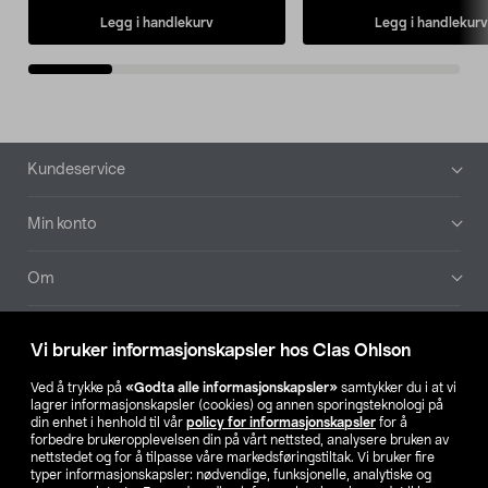
Legg i handlekurv
Legg i handlekurv
Bunntekst
Kundeservice
Min konto
Om
Aktuelt
Vi bruker informasjonskapsler hos Clas Ohlson
Våre selskaper
Ved å trykke på
«Godta alle informasjonskapsler»
samtykker du i at vi
lagrer informasjonskapsler (cookies) og annen sporingsteknologi på
din enhet i henhold til vår
policy for informasjonskapsler
for å
Finn din butikk
forbedre brukeropplevelsen din på vårt nettsted, analysere bruken av
nettstedet og for å tilpasse våre markedsføringstiltak. Vi bruker fire
typer informasjonskapsler: nødvendige, funksjonelle, analytiske og