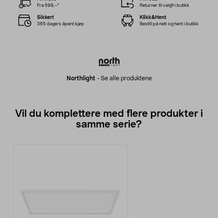
Fra 599,–*
Returner til valgfri butikk
Sikkert
Klikk&Hent
365 dagers åpent kjøp
Bestill på nett og hent i butikk
Northlight
-
Se alle produktene
Vil du komplettere med flere produkter i
samme serie?