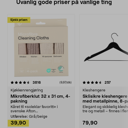
Uvanlig gode priser på vanlige ting
Sjekk prisen
4.5av 5 stjerner
anmeldelser
4.5av 5 stjerner
anmeldels
3816
257
(9,97/stk)
Kjøkkenrengjøring
Kleshengere
Mikrofiberklut 32 x 31 cm, 4-
Sklisikre kleshengere 
pakning
med metallpinne, 8-p
Kåret til «soleklar favoritt» i
Elegant og skikkelig kles
svenske Afton...
tre og metall – finnes i fle
Kleshe...
Utførelse:
Grå/beige
39,90
79,90