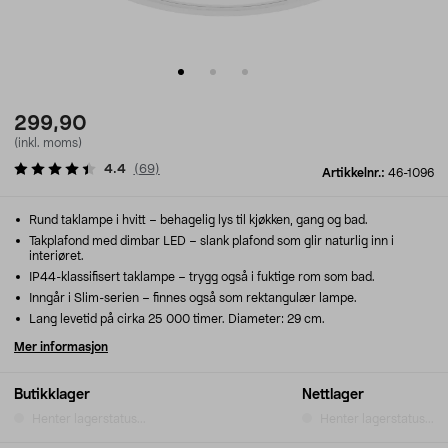
299,90
(inkl. moms)
4.4
(
69
)
Artikkelnr.:
46-1096
Rund taklampe i hvitt – behagelig lys til kjøkken, gang og bad.
Takplafond med dimbar LED – slank plafond som glir naturlig inn i
interiøret.
IP44-klassifisert taklampe – trygg også i fuktige rom som bad.
Inngår i Slim-serien – finnes også som rektangulær lampe.
Lang levetid på cirka 25 000 timer. Diameter: 29 cm.
Mer informasjon
Butikklager
Nettlager
Henter lagerstatus...
Henter lagerstatus...