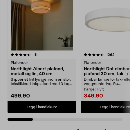
4.5 av 5 stjerner
anmeldelser
4.5 av 5 stjerner
anmeldel
111
1262
Plafonder
Plafonder
Northlight Albert plafond,
Northlight Dot dimbar
metall og lin, 40 cm
plafond 30 cm, tak- /
vegglampe
Slipper et fint lys gjennom en stor,
Dimbar lampe for tak- elle
tekstilkledd takplafond med 3 lag.
veggmontering. Ru...
Northlig...
Farge:
Hvit
499,90
349,90
Legg i handlekurv
Legg i handlekurv