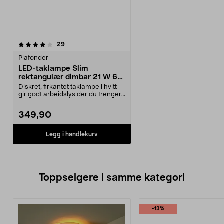
anmeldelser
29
Plafonder
LED-taklampe Slim
rektangulær dimbar 21 W 60
x 29 cm
Diskret, firkantet taklampe i hvitt –
gir godt arbeidslys der du trenger
å se kl...
349,90
Legg i handlekurv
Toppselgere i samme kategori
-13%