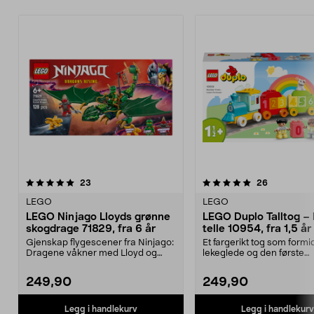
5.0 av 5 stjerner
anmeldelser
4.5 av 5 stjerner
anmeldelse
23
26
LEGO
LEGO
LEGO Ninjago Lloyds grønne
LEGO Duplo Talltog – 
skogdrage 71829, fra 6 år
telle 10954, fra 1,5 år
Gjenskap flygescener fra Ninjago:
Et fargerikt tog som formi
Dragene våkner med Lloyd og
lekeglede og den første
dragen hans. LEGO ...
forståelsen av tall. LEGO..
249,90
249,90
Legg i handlekurv
Legg i handlekurv