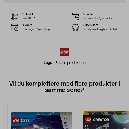
Fri frakt
Fri retur
Fra 599,–*
Returner til valgfri butikk
Sikkert
Klikk&Hent
365 dagers åpent kjøp
Bestill på nett og hent i butikk
Lego
-
Se alle produktene
Vil du komplettere med flere produkter i
samme serie?