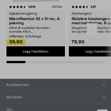
4.5av 5 stjerner
anmeldelser
4.5av 5 stjerner
anmeldels
3816
257
(9,97/stk)
Kjøkkenrengjøring
Kleshengere
Mikrofiberklut 32 x 31 cm, 4-
Sklisikre kleshengere 
pakning
med metallpinne, 8-p
Kåret til «soleklar favoritt» i
Elegant og skikkelig kles
-
svenske Afton...
tre og metall – finnes i fle
Kleshe...
Utførelse:
Grå/beige
39,90
79,90
Legg i handlekurv
Legg i handlekurv
Bunntekst
Kundeservice
Min konto
Om