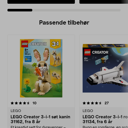
Passende tilbehør
4.5av 5 stjerner
anmeldelser
5.0av 5 stjerner
anmeldelse
10
27
LEGO
LEGO
LEGO Creator 3-i-1 søt kanin
LEGO Creator 3-i-1 r
31162, fra 8 år
31134, fra 6 år
Et kreativt sett for dyrevenner –
Bygg en romferge, en ast