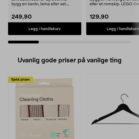
bygg en kanin, lama eller sel.
eller et romskip. LEGO Cr
LEGO Creator sø...
romferge – tre rom...
249,90
129,90
Legg i handlekurv
Legg i handlekurv
Uvanlig gode priser på vanlige ting
Sjekk prisen