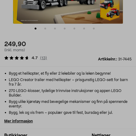
249,90
(inkl. moms)
4.7
(
13
)
Artikkelnr.:
31-7445
Bygg et helikopter, et fly eller 2 lekebiler og la leken begynne!
LEGO Creator trailer med helikopter – prisgunstig LEGO-sett for barn
fra 7 år.
270 LEGO-klosser, tydelige trinnvise instruksjoner og appen LEGO
Builder.
Bygg ulike kjøretøy med bevegelige mekanismer og finn på spennende
eventyr.
Bygg, lek og vis frem – populær gave til fest, bursdag eller jul.
Mer informasjon
Butikklager
Nettlager