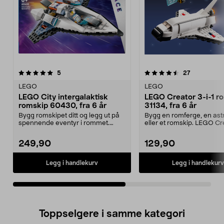
4.5av 5 stjerner
anmeldelser
4.5av 5 stjerner
anmeldelse
5
27
LEGO
LEGO
LEGO City intergalaktisk
LEGO Creator 3-i-1 r
romskip 60430, fra 6 år
31134, fra 6 år
Bygg romskipet ditt og legg ut på
Bygg en romferge, en ast
spennende eventyr i rommet.
eller et romskip. LEGO Cr
LEGO City intergal...
romferge – tre rom...
249,90
129,90
Legg i handlekurv
Legg i handlekurv
Toppselgere i samme kategori