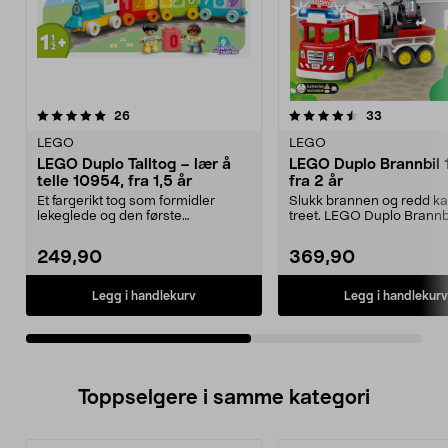
4.5av 5 stjerner
anmeldelser
5.0av 5 stjerner
anmeldelse
26
33
LEGO
LEGO
LEGO Duplo Talltog – lær å
LEGO Duplo Brannbil 
telle 10954, fra 1,5 år
fra 2 år
Et fargerikt tog som formidler
Slukk brannen og redd kat
lekeglede og den første
treet. LEGO Duplo Brannb
forståelsen av tall. LEGO...
prisgunstig LEGO-s...
249,90
369,90
Legg i handlekurv
Legg i handlekurv
Toppselgere i samme kategori