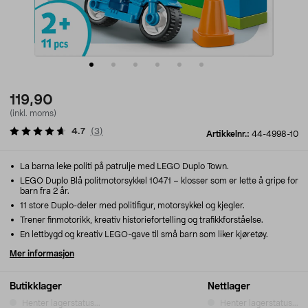
119,90
(inkl. moms)
4.7
(
3
)
Artikkelnr.:
44-4998-10
La barna leke politi på patrulje med LEGO Duplo Town.
LEGO Duplo Blå politmotorsykkel 10471 – klosser som er lette å gripe for
barn fra 2 år.
11 store Duplo-deler med politifigur, motorsykkel og kjegler.
Trener finmotorikk, kreativ historiefortelling og trafikkforståelse.
En lettbygd og kreativ LEGO-gave til små barn som liker kjøretøy.
Mer informasjon
Butikklager
Nettlager
Henter lagerstatus...
Henter lagerstatus...