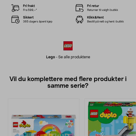
Fri frakt
Fri retur
Fra 599,–*
Returner til valgfri butikk
Sikkert
Klikk&Hent
365 dagers åpent kjøp
Bestill på nett og hent i butikk
Lego
-
Se alle produktene
Vil du komplettere med flere produkter i
samme serie?