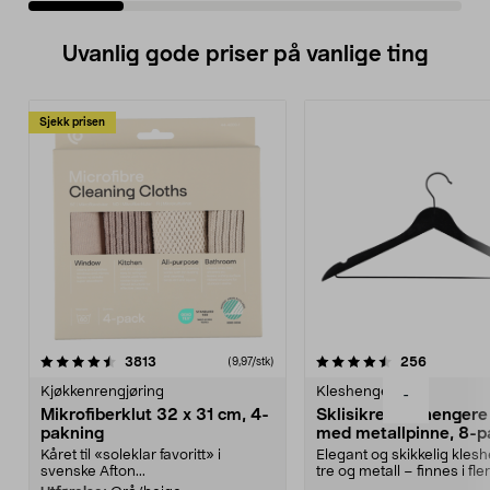
Uvanlig gode priser på vanlige ting
Sjekk prisen
4.5av 5 stjerner
anmeldelser
4.5av 5 stjerner
anmeldels
3813
256
(9,97/stk)
Kjøkkenrengjøring
Kleshengere
-
Mikrofiberklut 32 x 31 cm, 4-
Sklisikre kleshengere 
pakning
med metallpinne, 8-p
Kåret til «soleklar favoritt» i
Elegant og skikkelig kles
svenske Afton...
tre og metall – finnes i fle
Kleshe...