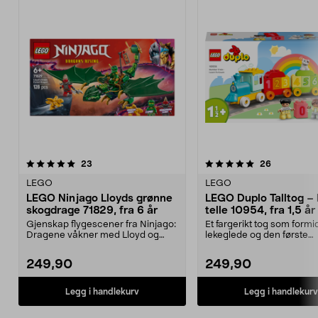
5.0 av 5 stjerner
anmeldelser
4.5 av 5 stjerner
anmeldelse
23
26
LEGO
LEGO
LEGO Ninjago Lloyds grønne
LEGO Duplo Talltog – 
skogdrage 71829, fra 6 år
telle 10954, fra 1,5 år
Gjenskap flygescener fra Ninjago:
Et fargerikt tog som formi
Dragene våkner med Lloyd og
lekeglede og den første
dragen hans. LEGO ...
forståelsen av tall. LEGO..
249,90
249,90
Legg i handlekurv
Legg i handlekurv