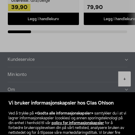
Utførelse:
Grå/beige
39,90
79,90
Legg i handlekurv
Legg i handlekurv
Bunntekst
Kundeservice
Min konto
Product
+
quantity
Om
Vi bruker informasjonskapsler hos Clas Ohlson
Aktuelt
Ved å trykke på
«Godta alle informasjonskapsler»
samtykker du i at vi
lagrer informasjonskapsler (cookies) og annen sporingsteknologi på
Våre selskaper
din enhet i henhold til vår
policy for informasjonskapsler
for å
forbedre brukeropplevelsen din på vårt nettsted, analysere bruken av
nettstedet og for å tilpasse våre markedsføringstiltak. Vi bruker fire
Finn din butikk