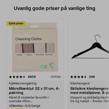
Uvanlig gode priser på vanlige ting
Sjekk prisen
4.5av 5 stjerner
anmeldelser
4.5av 5 stjerner
anmeldels
3809
256
(9,97/stk)
Kjøkkenrengjøring
Kleshengere
Mikrofiberklut 32 x 31 cm, 4-
Sklisikre kleshengere 
pakning
med metallpinne, 8-p
Kåret til «soleklar favoritt» i
Elegant og skikkelig kles
svenske Afton...
tre og metall – finnes i fle
Kleshe...
Utførelse:
Grå/beige