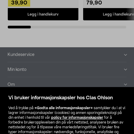
39,90
79,90
Legg i handlekurv
Legg i handlekurv
Bunntekst
Kundeservice
Min konto
Om
Vi bruker informasjonskapsler hos Clas Ohlson
Aktuelt
Ved å trykke på
«Godta alle informasjonskapsler»
samtykker du i at vi
lagrer informasjonskapsler (cookies) og annen sporingsteknologi på
Våre selskaper
din enhet i henhold til vår
policy for informasjonskapsler
for å
forbedre brukeropplevelsen din på vårt nettsted, analysere bruken av
nettstedet og for å tilpasse våre markedsføringstiltak. Vi bruker fire
Finn din butikk
typer informasjonskapsler: nødvendige, funksjonelle, analytiske og