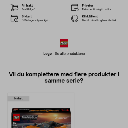
Fri frakt
Fri retur
Fra 599,–*
Returner til valgfri butikk
Sikkert
Klikk&Hent
365 dagers åpent kjøp
Bestill på nett og hent i butikk
Lego
-
Se alle produktene
Vil du komplettere med flere produkter i
samme serie?
Nyhet