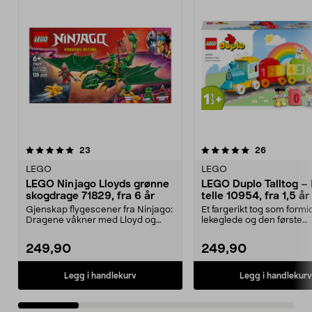
5.0 av 5 stjerner
anmeldelser
4.5 av 5 stjerner
anmeldelse
23
26
LEGO
LEGO
LEGO Ninjago Lloyds grønne
LEGO Duplo Talltog – 
skogdrage 71829, fra 6 år
telle 10954, fra 1,5 år
Gjenskap flygescener fra Ninjago:
Et fargerikt tog som formi
Dragene våkner med Lloyd og
lekeglede og den første
dragen hans. LEGO ...
forståelsen av tall. LEGO..
249,90
249,90
Legg i handlekurv
Legg i handlekurv