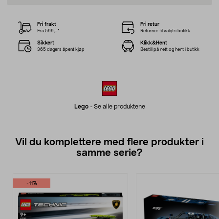
Fri frakt
Fri retur
Fra 599,–*
Returner til valgfri butikk
Sikkert
Klikk&Hent
365 dagers åpent kjøp
Bestill på nett og hent i butikk
Lego
-
Se alle produktene
Vil du komplettere med flere produkter i
samme serie?
-11%