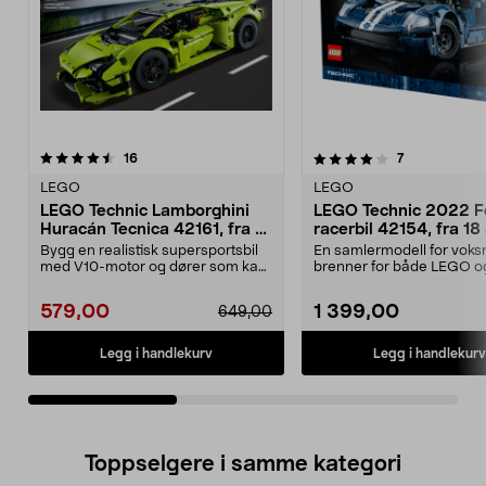
4.0av 5 stjerner
anmeldelser
4.5av 5 stjerner
anmeldelser
16
7
LEGO
LEGO
LEGO Technic Lamborghini
LEGO Technic 2022 F
Huracán Tecnica 42161, fra 9
racerbil 42154, fra 18
år
Bygg en realistisk supersportsbil
En samlermodell for vok
med V10-motor og dører som kan
brenner for både LEGO o
åpnes. LEGO Tec...
racerbiler. LEGO T...
579,00
1 399,00
649,00
Legg i handlekurv
Legg i handlekurv
Toppselgere i samme kategori