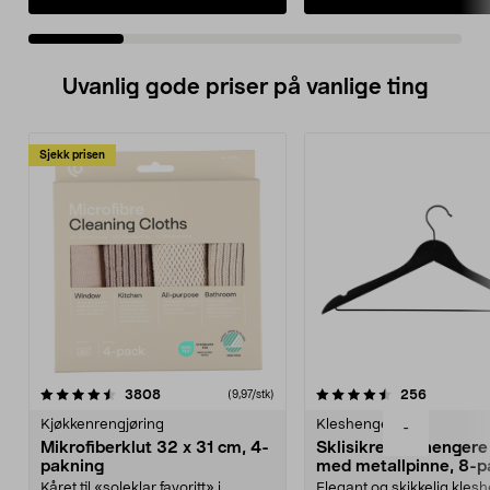
Uvanlig gode priser på vanlige ting
Sjekk prisen
4.5av 5 stjerner
anmeldelser
4.5av 5 stjerner
anmeldels
3808
256
(9,97/stk)
Kjøkkenrengjøring
Kleshengere
-
Mikrofiberklut 32 x 31 cm, 4-
Sklisikre kleshengere 
pakning
med metallpinne, 8-p
Kåret til «soleklar favoritt» i
Elegant og skikkelig kles