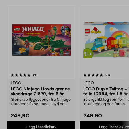
5.0 av 5 stjerner
anmeldelser
4.5 av 5 stjerner
anmeldelse
23
26
LEGO
LEGO
LEGO Ninjago Lloyds grønne
LEGO Duplo Talltog – 
skogdrage 71829, fra 6 år
telle 10954, fra 1,5 år
Gjenskap flygescener fra Ninjago:
Et fargerikt tog som formi
Dragene våkner med Lloyd og
lekeglede og den første
dragen hans. LEGO ...
forståelsen av tall. LEGO..
249,90
249,90
Legg i handlekurv
Legg i handlekurv