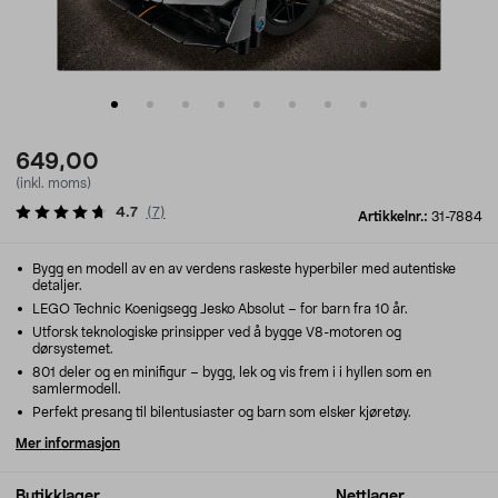
649,00
(inkl. moms)
4.7
(
7
)
Artikkelnr.:
31-7884
Bygg en modell av en av verdens raskeste hyperbiler med autentiske
detaljer.
LEGO Technic Koenigsegg Jesko Absolut – for barn fra 10 år.
Utforsk teknologiske prinsipper ved å bygge V8-motoren og
dørsystemet.
801 deler og en minifigur – bygg, lek og vis frem i i hyllen som en
samlermodell.
Perfekt presang til bilentusiaster og barn som elsker kjøretøy.
Mer informasjon
Butikklager
Nettlager