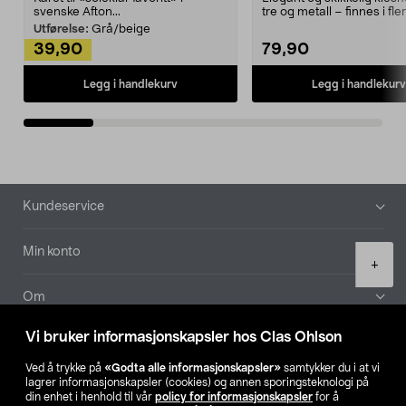
svenske Afton...
tre og metall – finnes i fle
Kleshe...
Utførelse:
Grå/beige
39,90
79,90
Legg i handlekurv
Legg i handlekurv
Bunntekst
Kundeservice
Min konto
Product
+
quantity
Om
Vi bruker informasjonskapsler hos Clas Ohlson
Aktuelt
Ved å trykke på
«Godta alle informasjonskapsler»
samtykker du i at vi
lagrer informasjonskapsler (cookies) og annen sporingsteknologi på
Våre selskaper
din enhet i henhold til vår
policy for informasjonskapsler
for å