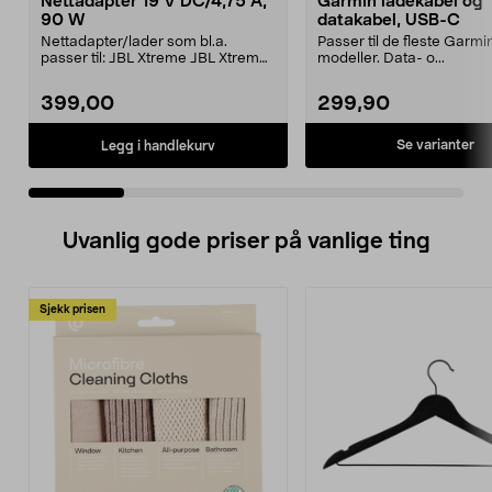
Nettadapter 19 V DC/4,75 A,
Garmin ladekabel og
90 W
datakabel, USB-C
Nettadapter/lader som bl.a.
Passer til de fleste Garmi
passer til: JBL Xtreme JBL Xtreme
modeller. Data- o...
2JBL BoomboxJBL Bo...
399,00
299,90
Se varianter
Legg i handlekurv
Uvanlig gode priser på vanlige ting
Sjekk prisen