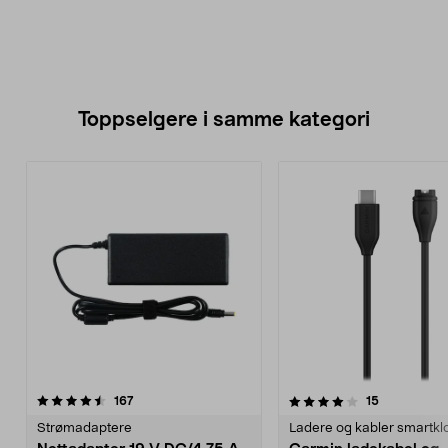
Toppselgere i samme kategori
4.0 av 5 stjerner
anmeldelser
4.5 av 5 stjerner
anmeldelse
167
15
Strømadaptere
Ladere og kabler smartkl