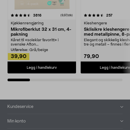
4.5av 5 stjerner
anmeldelser
4.5av 5 stjerner
anmeldels
3816
257
(9,97/stk)
Kjøkkenrengjøring
Kleshengere
Mikrofiberklut 32 x 31 cm, 4-
Sklisikre kleshengere 
pakning
med metallpinne, 8-p
Kåret til «soleklar favoritt» i
Elegant og skikkelig kles
svenske Afton...
tre og metall – finnes i fle
Kleshe...
Utførelse:
Grå/beige
39,90
79,90
Legg i handlekurv
Legg i handlekurv
Bunntekst
Kundeservice
Min konto