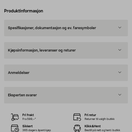
Produktinformasjon
Spesifikasjoner, dokumentasjon og ev. faresymboler
Kjøpsinformasjon, leveranser og returer
Anmeldelser
Eksperten svarer
Fri frakt
Fri retur
Fra 599,–*
Returner til valgfri butikk
Sikkert
Klikk&Hent
365 dagers åpent kjøp
Bestill på nett og hent i butikk