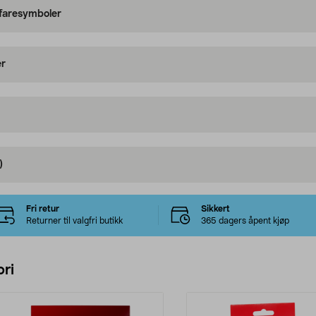
 faresymboler
er
)
Fri retur
Sikkert
Returner til valgfri butikk
365 dagers åpent kjøp
ri