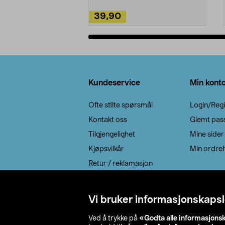
39,90
Legg i handlekurv
Bunntekst
Kundeservice
Min kont
Ofte stilte spørsmål
Login/Regi
Kontakt oss
Glemt pas
Tilgjengelighet
Mine sider
Kjøpsvilkår
Min ordreh
Retur / reklamasjon
EE-avfall
Cookie policy
Vi bruker informasjonskapsl
Leveringsalternativ
Ved å trykke på
«Godta alle informasjons