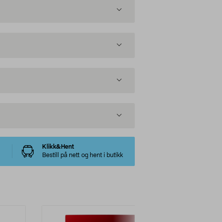
Klikk&Hent
Bestill på nett og hent i butikk