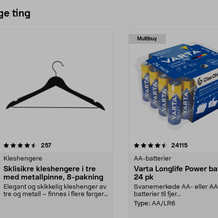
ge ting
Multibuy
4.5av 5 stjerner
anmeldelser
4.5av 5 stjerner
anmeldels
257
24115
Kleshengere
AA-batterier
Sklisikre kleshengere i tre
Varta Longlife Power ba
med metallpinne, 8-pakning
24 pk
Elegant og skikkelig kleshenger av
Svanemerkede AA- eller A
tre og metall – finnes i flere farger.
batterier til fjer...
Kleshe...
Type:
AA/LR6