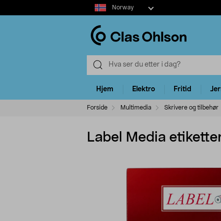
Select
Norway
market
Hjem
Elektro
Fritid
Je
Forside
Multimedia
Skrivere og tilbehør
Label Media etikett