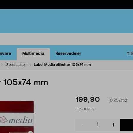
rnvare
Multimedia
Reservedeler
Til
Spesialpapir
Label Media etiketter 105x74 mm
er 105x74 mm
199,90
(0,25/stk)
(inkl. moms)
Product
quantity