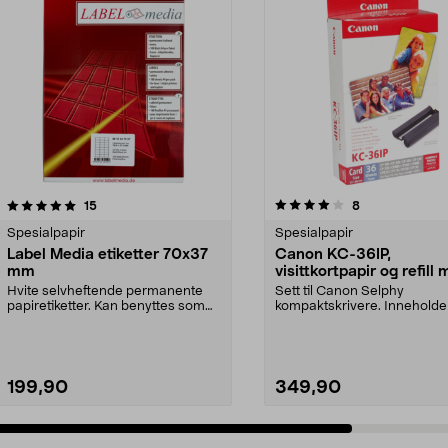
4.0 av 5 stjerner
anmeldelser
4.5 av 5 stjerner
anmeldelser
15
8
Spesialpapir
Spesialpapir
Label Media etiketter 70x37
Canon KC-36IP,
mm
visittkortpapir og refill
fargefolie
Hvite selvheftende permanente
Sett til Canon Selphy
papiretiketter. Kan benyttes som
kompaktskrivere. Inneholde
adresseetiketter ...
fargefolie og 36 papir. Fotopa
199,90
349,90