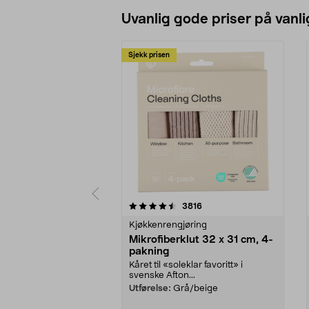
Uvanlig gode priser på vanli
Sjekk prisen
5av 5 stjerner
4.5av 5 stjerner
anmeldelser
3816
Kjøkkenrengjøring
Mikrofiberklut 32 x 31 cm, 4-
pakning
Kåret til «soleklar favoritt» i
svenske Afton...
Utførelse:
Grå/beige