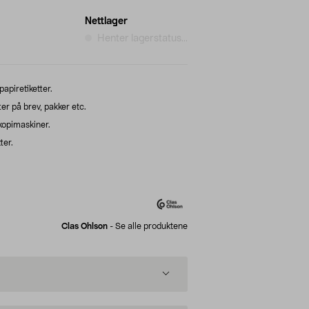
Nettlager
Henter lagerstatus...
apiretiketter.
r på brev, pakker etc.
kopimaskiner.
ter.
Clas Ohlson
-
Se alle produktene