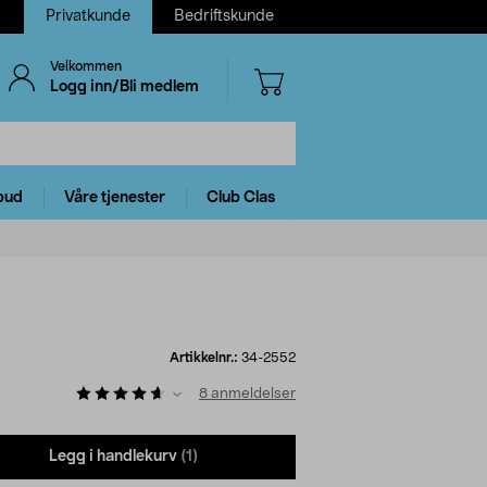
Privatkunde
Bedriftskunde
Velkommen
Logg inn/Bli medlem
bud
Våre tjenester
Club Clas
Artikkelnr.:
34-2552
8
anmeldelser
Legg i handlekurv
(1)