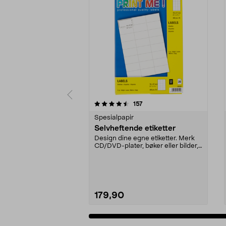
5 av 5 stjerner
5.0 av 5 stjerner
anmeldelser
157
Spesialpapir
Selvheftende etiketter
Design dine egne etiketter. Merk
CD/DVD-plater, bøker eller bilder,
enkelt og gr...
179,90