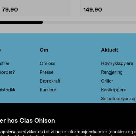
79,90
149,90
Legg i handlekurv
Legg i handlekurv
o
Om
Aktuelt
strer
Om oss
Høytrykkspylere
sordet?
Presse
Rengjøring
Bærekraft
Griller
istorikk
Karriere
Kantklippere
Solcellebelysning
er hos Clas Ohlson
kapsler»
samtykker du i at vi lagrer informasjonskapsler (cookies) og 