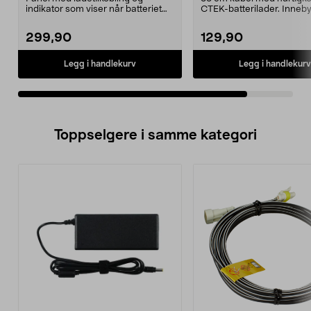
indikator som viser når batteriet
CTEK-batterilader. Inneb
trenger lading. Pa...
indikator som vise...
299,90
129,90
Legg i handlekurv
Legg i handlekurv
Toppselgere i samme kategori