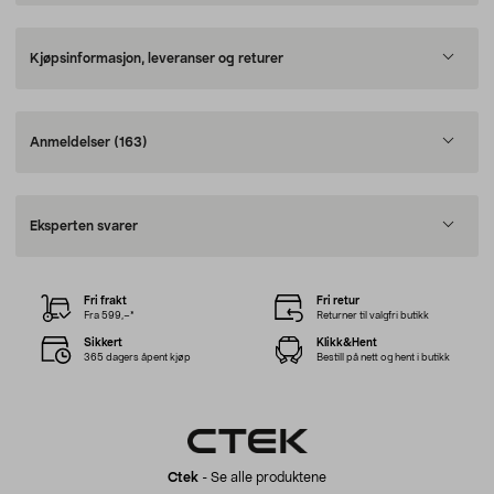
Kjøpsinformasjon, leveranser og returer
Anmeldelser
(163)
Eksperten svarer
Fri frakt
Fri retur
Fra 599,–*
Returner til valgfri butikk
Sikkert
Klikk&Hent
365 dagers åpent kjøp
Bestill på nett og hent i butikk
Ctek
-
Se alle produktene