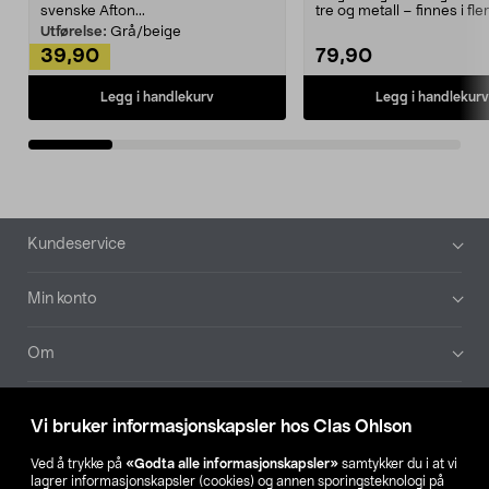
svenske Afton...
tre og metall – finnes i fle
Kleshe...
Utførelse:
Grå/beige
39,90
79,90
Legg i handlekurv
Legg i handlekurv
Bunntekst
Kundeservice
Min konto
Om
Aktuelt
Vi bruker informasjonskapsler hos Clas Ohlson
Våre selskaper
Ved å trykke på
«Godta alle informasjonskapsler»
samtykker du i at vi
lagrer informasjonskapsler (cookies) og annen sporingsteknologi på