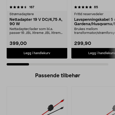
5.0 av 5 stjerner
anmeldelser
4.0 av 5 stjerner
anmeldelse
167
85
Strømadaptere
Fritid reservedeler
Nettadapter 19 V DC/4,75 A,
Lavspenningskabel 5
90 W
Gardena/Husqvarna/
ch/Flymo
Nettadapter/lader som bl.a.
Brukes mellom
passer til: JBL Xtreme JBL Xtreme
transformator/strømforsy
2JBL BoomboxJBL Bo...
ladestasjon.Til bl.a. robotg
399,00
299,90
Legg i handlekurv
Legg i handlekurv
Passende tilbehør