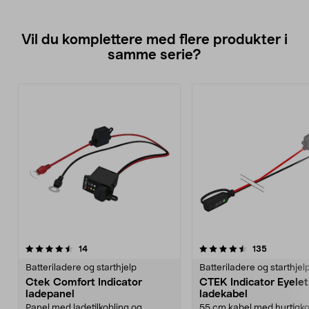
Vil du komplettere med flere produkter i
samme serie?
4.5av 5 stjerner
anmeldelser
anmeldels
14
135
Batteriladere og starthjelp
Batteriladere og starthjel
Ctek Comfort Indicator
CTEK Indicator Eyele
ladepanel
ladekabel
Panel med ladetilkobling og
55 cm kabel med hurtigkob