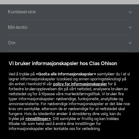
Bunntekst
Kundeservice
Min konto
Om
Aktuelt
Vi bruker informasjonskapsler hos Clas Ohlson
Våre selskaper
Ved å trykke på
«Godta alle informasjonskapsler»
samtykker du i at vi
lagrer informasjonskapsler (cookies) og annen sporingsteknologi på
din enhet i henhold til vår
policy for informasjonskapsler
for å
Finn din butikk
forbedre brukeropplevelsen din på vårt nettsted, analysere bruken av
nettstedet og for å tilpasse våre markedsføringstiltak. Vi bruker fire
typer informasjonskapsler: nødvendige, funksjonelle, analytiske og
annonserelaterte. For nødvendige informasjonskapsler er det ikke noe
SE
NO
FI
krav om samtykke, ettersom de er nødvendige for at nettstedet skal
fungere. Hvis du istedenfor ønsker å skreddersy dine valg, kan du
trykke på
«Innstillinger»
. Ditt samtykke er frivillig og kan trekkes
tilbake når som helst ved å endre dine innstillinger for
informasjonskapsler eller kontakte oss for veiledning.