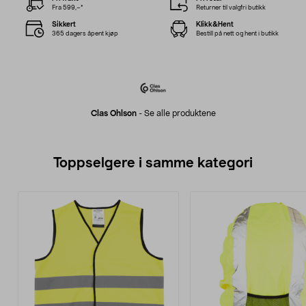
Fra 599,–*
Returner til valgfri butikk
Sikkert
Klikk&Hent
365 dagers åpent kjøp
Bestill på nett og hent i butikk
Clas Ohlson
-
Se alle produktene
Toppselgere i samme kategori