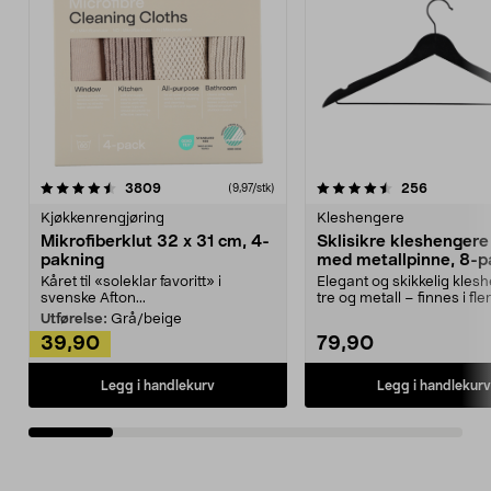
4.5av 5 stjerner
anmeldelser
4.5av 5 stjerner
anmeldels
3809
256
(9,97/stk)
Kjøkkenrengjøring
Kleshengere
Mikrofiberklut 32 x 31 cm, 4-
Sklisikre kleshengere 
pakning
med metallpinne, 8-p
Kåret til «soleklar favoritt» i
Elegant og skikkelig kles
svenske Afton...
tre og metall – finnes i fle
Kleshe...
Utførelse:
Grå/beige
39,90
79,90
Legg i handlekurv
Legg i handlekurv