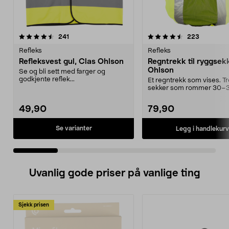
4.5 av 5 stjerner
anmeldelser
4.5 av 5 stjerner
anmeldels
241
223
Refleks
Refleks
Refleksvest gul, Clas Ohlson
Regntrekk til ryggsek
Ohlson
Se og bli sett med farger og
godkjente reflek...
Et regntrekk som vises. Tre
sekker som rommer 30–35 
Fest regntrekke...
49,90
79,90
Se varianter
Legg i handlekurv
Uvanlig gode priser på vanlige ting
Sjekk prisen