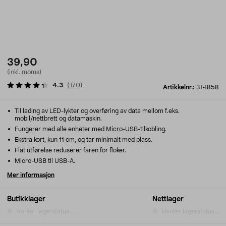
39,90
(inkl. moms)
4.3
(
170
)
Artikkelnr.:
31-1858
Til lading av LED-lykter og overføring av data mellom f.eks.
mobil/nettbrett og datamaskin.
Fungerer med alle enheter med Micro-USB-tilkobling.
Ekstra kort, kun 11 cm, og tar minimalt med plass.
Flat utførelse reduserer faren for floker.
Micro-USB til USB-A.
Mer informasjon
Butikklager
Nettlager
Henter lagerstatus...
Henter lagerstatus...