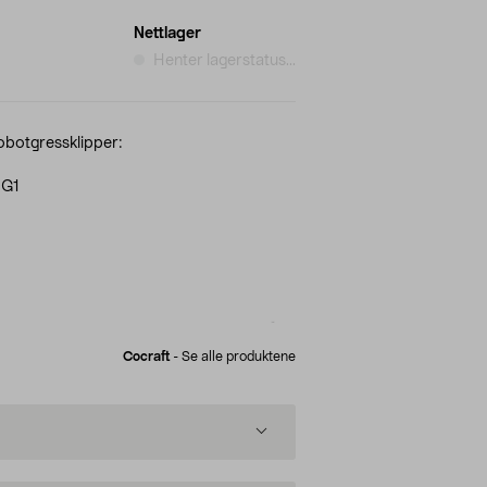
Nettlager
Henter lagerstatus...
robotgressklipper:
8G1
Cocraft
-
Se alle produktene