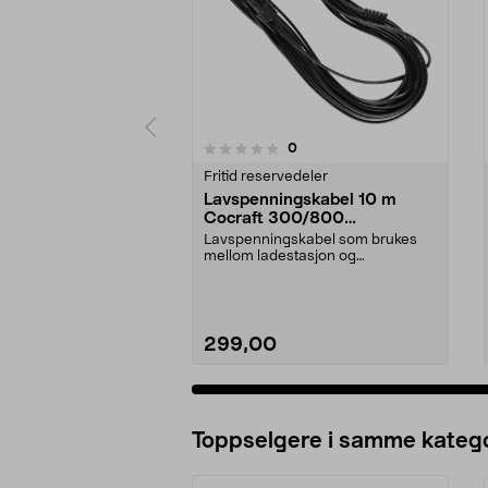
anmeldelser
0
0 av 5 stjerner
0.0 av 5 stjerner
Fritid reservedeler
Lavspenningskabel 10 m
Cocraft 300/800
robotgressklipper
Lavspenningskabel som brukes
mellom ladestasjon og
strømadapter/lader.Passende r...
299,00
Legg i handlekurv
Toppselgere i samme katego