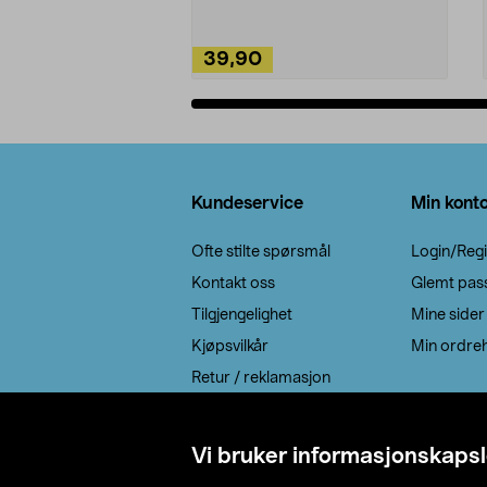
39,90
Legg i handlekurv
Bunntekst
Kundeservice
Min kont
Ofte stilte spørsmål
Login/Regi
Kontakt oss
Glemt pas
Tilgjengelighet
Mine sider
Kjøpsvilkår
Min ordreh
Retur / reklamasjon
EE-avfall
Cookie policy
Vi bruker informasjonskapsl
Leveringsalternativ