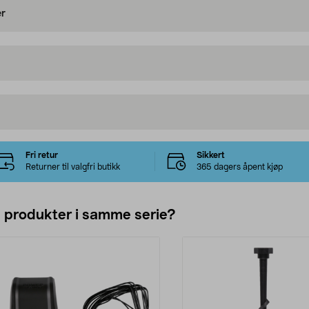
er
Fri retur
Sikkert
Returner til valgfri butikk
365 dagers åpent kjøp
e produkter i samme serie?