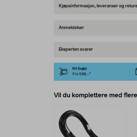
Kjøpsinformasjon, leveranser og retur
Anmeldelser
Eksperten svarer
Fri frakt
Fra 599,–*
Vil du komplettere med fler