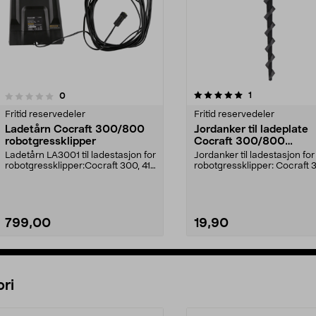
5.0av 5 stjerner
5.0av 5 stjerner
anmeldelser
1
anmeldelser
0
Fritid reservedeler
Fritid reservedeler
Ladetårn Cocraft 300/800
Jordanker til ladeplate
robotgressklipper
Cocraft 300/800
robotgressklipper
Ladetårn LA3001 til ladestasjon for
Jordanker til ladestasjon for
robotgressklipper:Cocraft 300, 41-
robotgressklipper: Cocraft 
4006, CRM1...
41-4006, CRM16G1Co...
799,00
19,90
Legg i handlekurv
Legg i handlekurv
ri