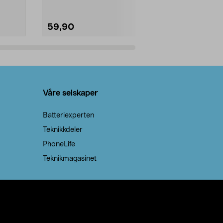
59,90
69,90
Legg i handlekurv
Legg 
Våre selskaper
Batteriexperten
Teknikkdeler
PhoneLife
Teknikmagasinet