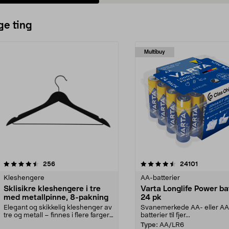
ge ting
Multibuy
4.5av 5 stjerner
anmeldelser
4.5av 5 stjerner
anmeldels
256
24101
Kleshengere
AA-batterier
Sklisikre kleshengere i tre
Varta Longlife Power ba
med metallpinne, 8-pakning
24 pk
Elegant og skikkelig kleshenger av
Svanemerkede AA- eller A
tre og metall – finnes i flere farger.
batterier til fjer...
Kleshe...
Type:
AA/LR6