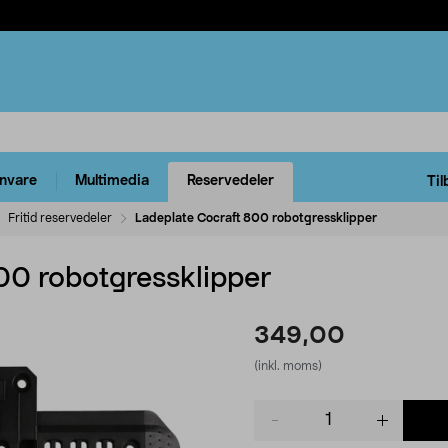
rnvare
Multimedia
Reservedeler
Til
Fritid reservedeler
Ladeplate Cocraft 800 robotgressklipper
00 robotgressklipper
349,00
(inkl. moms)
Product
quantity