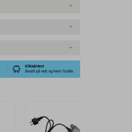
Klikk&Hent
Bestill på nett og hent i butikk