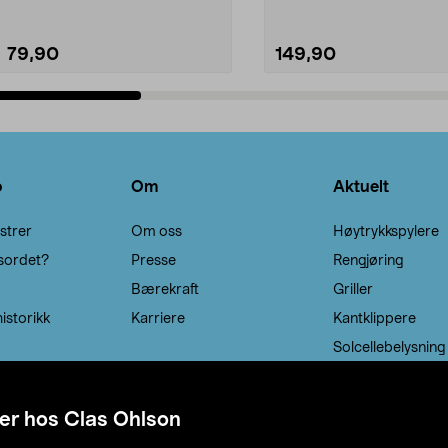
79,90
149,90
Legg i handlekurv
Legg i handlekurv
o
Om
Aktuelt
strer
Om oss
Høytrykkspylere
sordet?
Presse
Rengjøring
Bærekraft
Griller
istorikk
Karriere
Kantklippere
Solcellebelysning
er hos Clas Ohlson