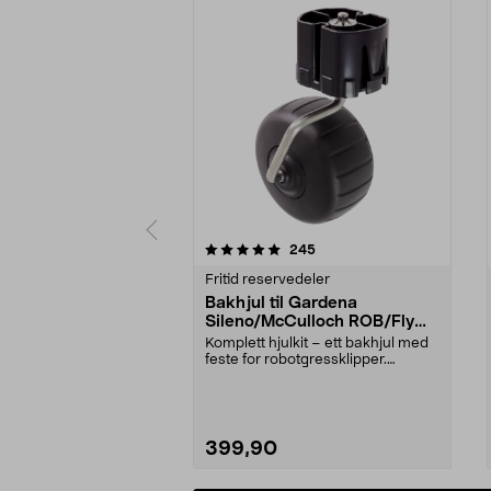
0 av 5 stjerner
5.0 av 5 stjerner
anmeldelser
245
Fritid reservedeler
Bakhjul til Gardena
Sileno/McCulloch ROB/Flymo
Easilife
Komplett hjulkit – ett bakhjul med
feste for robotgressklipper.
Bakhjul – reserv...
399,90