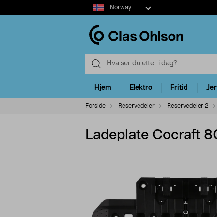
Select
Norway
market
Hjem
Elektro
Fritid
Je
Forside
Reservedeler
Reservedeler 2
Ladeplate Cocraft 8