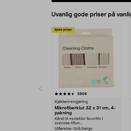
Uvanlig gode priser på vanli
Sjekk prisen
5av 5 stjerner
4.5av 5 stjerner
anmeldelser
3808
Kjøkkenrengjøring
Mikrofiberklut 32 x 31 cm, 4-
pakning
Kåret til «soleklar favoritt» i
svenske Afton...
Utførelse:
Grå/beige