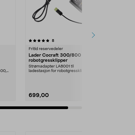
anmeldelser
8
Fritid reservedeler
Lader Cocraft 300/800
robotgressklipper
Strømadapter LA8001 til
300,
ladestasjon for robotgressklipper:
Cocraft 300, 41-4006,...
699,00
Legg i handlekurv