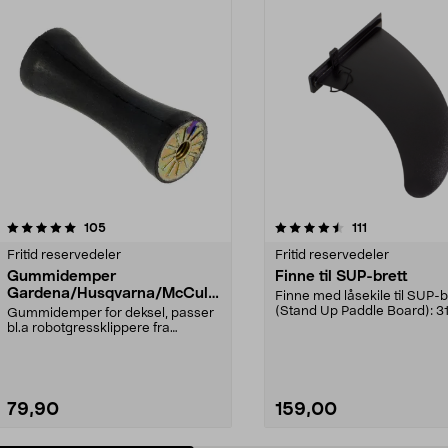
4.5 av 5 stjerner
anmeldelser
5.0 av 5 stjerner
anmeldelser
105
111
Fritid reservedeler
Fritid reservedeler
Gummidemper
Finne til SUP-brett
Gardena/Husqvarna/McCullo
Finne med låsekile til SUP-b
ch/Flymo
(Stand Up Paddle Board): 3
Gummidemper for deksel, passer
974331-2059, E11 Pa...
bl.a robotgressklippere fra
Gardena, Flymo og McC...
79,90
159,00