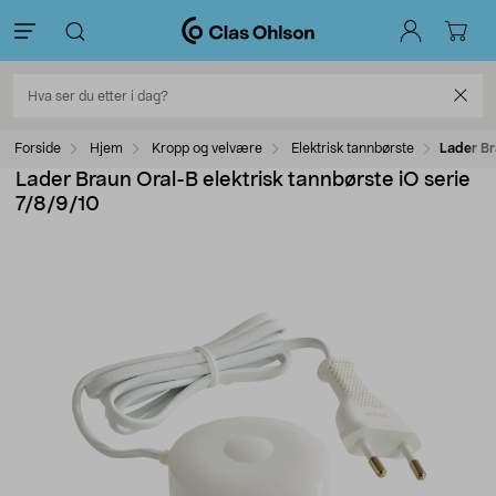
Forside
Hjem
Kropp og velvære
Elektrisk tannbørste
Lader Br
Lader Braun Oral-B elektrisk tannbørste iO serie
7/8/9/10