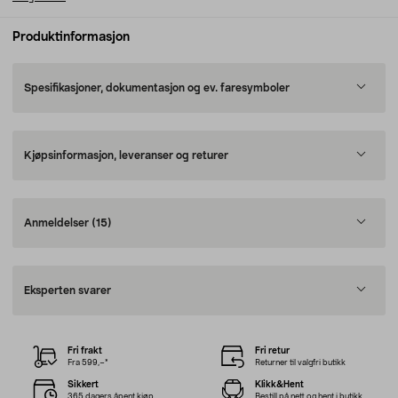
Produktinformasjon
Spesifikasjoner, dokumentasjon og ev. faresymboler
Kjøpsinformasjon, leveranser og returer
Anmeldelser
(15)
Eksperten svarer
Fri frakt
Fri retur
Fra 599,–*
Returner til valgfri butikk
Sikkert
Klikk&Hent
365 dagers åpent kjøp
Bestill på nett og hent i butikk