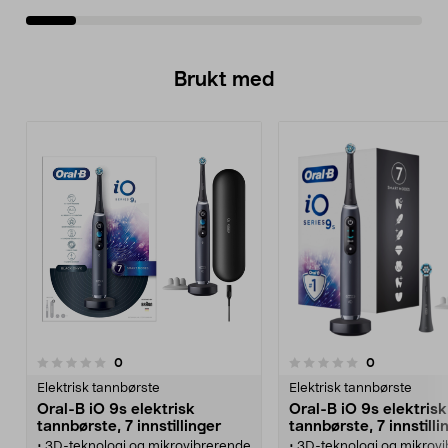
Brukt med
anmeldelser
anmeldelser
0
0
0.0 av 5 stjerner
0.0 av 5 stjerner
Elektrisk tannbørste
Elektrisk tannbørste
Oral-B iO 9s elektrisk
Oral-B iO 9s elektrisk
tannbørste, 7 innstillinger
tannbørste, 7 innstilli
• 3D-teknologi og mikrovibrerende
• 3D-teknologi og mikrov