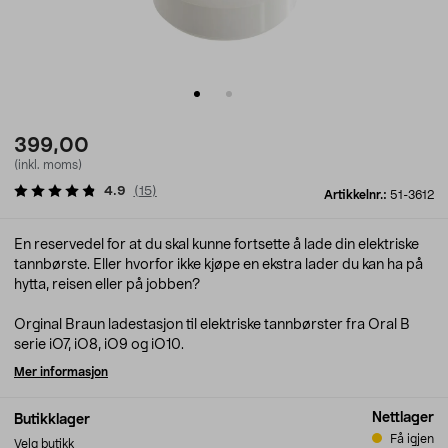
399,00
(inkl. moms)
4.9
(
15
)
Artikkelnr.:
51-3612
En reservedel for at du skal kunne fortsette å lade din elektriske
tannbørste. Eller hvorfor ikke kjøpe en ekstra lader du kan ha på
hytta, reisen eller på jobben?
Orginal Braun ladestasjon til elektriske tannbørster fra Oral B
serie iO7, iO8, iO9 og iO10.
Mer informasjon
Nettlager
Butikklager
Få igjen
Velg butikk