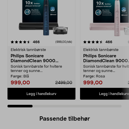
4.5 av 5 stjerner
anmeldelser
4.5 av 5 stjerner
anmeldels
466
466
(999,00/stk)
Elektrisk tannbørste
Elektrisk tannbørste
Philips Sonicare
Philips Sonicare
DiamondClean 9000
DiamondClean 9000
elektrisk tannbørste, Special
elektrisk tannbørste, 
Sonisk tannbørste for hvitere
Sonisk tannbørste for hvi
Edition
Edition
tenner og sunne...
tenner og sunne...
Farge:
Blå
Farge:
Rosa
999,00
999,00
2499,00
Legg i handlekurv
Legg i handlekurv
Passende tilbehør