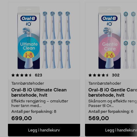
4.5av 5 stjerner
anmeldelser
4.5av 5 stjerner
anmeldel
623
302
Tannbørstehoder
Tannbørstehoder
Oral-B iO Ultimate Clean
Oral-B iO Gentle Car
børstehode, hvit
børstehode, hvit
Effektiv rengjøring – omslutter
Skånsom og effektiv rengj
hver tann med...
Passer til Or...
Antall per forpakning:
8
Antall per forpakning:
6
699,00
569,00
Legg i handlekurv
Legg i handlekurv