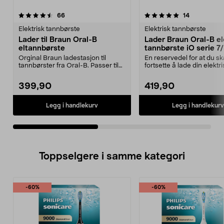
5.0av 5 stjerner
anmeldelser
4.5av 5 stjerner
anmeldelse
66
14
Elektrisk tannbørste
Elektrisk tannbørste
Lader til Braun Oral-B
Lader Braun Oral-B el
eltannbørste
tannbørste iO serie 7
Orginal Braun ladestasjon til
En reservedel for at du s
tannbørster fra Oral-B. Passer til
fortsette å lade din elektr
elektriske tann...
tannbørste. E...
399,90
419,90
Legg i handlekurv
Legg i handlekurv
Toppselgere i samme kategori
-60%
-60%