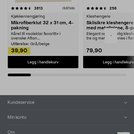
4.5av 5 stjerner
anmeldelser
4.5av 5 stjerner
anmeldels
3813
256
(9,97/stk)
Kjøkkenrengjøring
Kleshengere
Mikrofiberklut 32 x 31 cm, 4-
Sklisikre kleshengere 
pakning
med metallpinne, 8-p
Kåret til «soleklar favoritt» i
Elegant og skikkelig kles
-
svenske Afton...
tre og metall – finnes i fle
Kleshe...
Utførelse:
Grå/beige
39,90
79,90
Legg i handlekurv
Legg i handlekurv
Bunntekst
Kundeservice
Min konto
Om