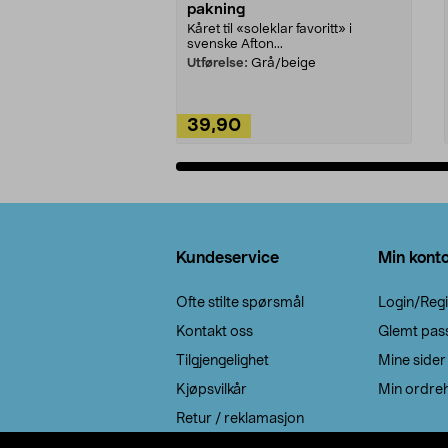
pakning
Kåret til «soleklar favoritt» i
svenske Afton...
Utførelse:
Grå/beige
39,90
Legg i handlekurv
Bunntekst
Kundeservice
Min kont
Ofte stilte spørsmål
Login/Regi
Kontakt oss
Glemt pas
Tilgjengelighet
Mine sider
Kjøpsvilkår
Min ordreh
Retur / reklamasjon
EE-avfall