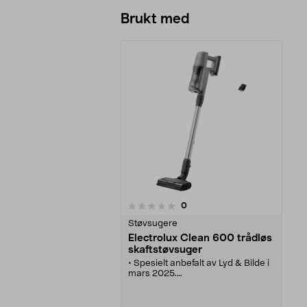
Brukt med
anmeldelser
0
0 av 5 stjerner
Støvsugere
Electrolux Clean 600 trådløs
skaftstøvsuger
• Spesielt anbefalt av Lyd & Bilde i
mars 2025.
• Effektiv på alle gulv, opptil 40
minutters batteritid og hygienisk
støvbeholder.