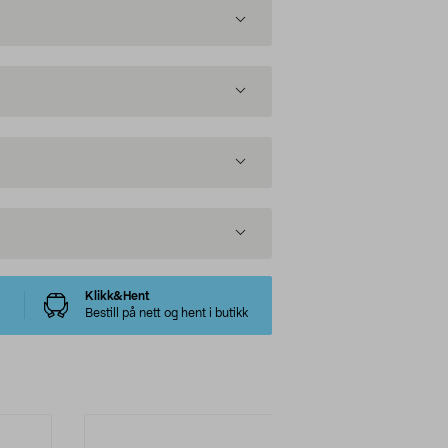
Klikk&Hent
Bestill på nett og hent i butikk