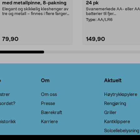
med metallpinne, 8-pakning
24 pk
Elegant og skikkelig kleshenger av
Svanemerkede AA- eller A
tre og metall – finnes i flere farger.
batterier til fjer...
Kleshe...
Type:
AA/LR6
79,90
149,90
Legg i handlekurv
Legg i handlekurv
o
Om
Aktuelt
strer
Om oss
Høytrykkspylere
sordet?
Presse
Rengjøring
Bærekraft
Griller
istorikk
Karriere
Kantklippere
Solcellebelysning