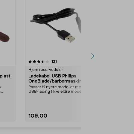
4.5 av 5 stjerner
anmeldelser
4.0
121
2
Hjem reservedeler
Hjem reserve
last,
Ladekabel USB Philips
Lader Phili
OneBlade/barbermaskiner
Strømadapter
fleste av Phi
k
Passer til nyere modeller med
og hårklippere
d
USB-lading (ikke eldre modeller
...
med 230 V strømada...
109,00
279,90