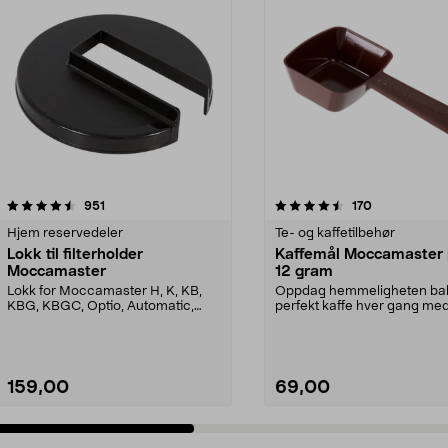
4.5 av 5 stjerner
anmeldelser
3.5 av 5 stjerner
anmeldelser
951
170
Hjem reservedeler
Te- og kaffetilbehør
Lokk til filterholder
Kaffemål Moccamaster p
Moccamaster
12 gram
Lokk for Moccamaster H, K, KB,
Oppdag hemmeligheten ba
KBG, KBGC, Optio, Automatic,
perfekt kaffe hver gang me
Automatic S, Manual ...
denne eksklusive målesskjee
159,00
69,00