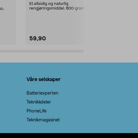
Et allsidig og naturlig
100 % stearin.
rengjøringsmiddel. 800 gram
AA-
natron – til rengjøring både...
59,90
69,90
Legg i handlekurv
Legg 
Våre selskaper
Batteriexperten
Teknikkdeler
PhoneLife
Teknikmagasinet