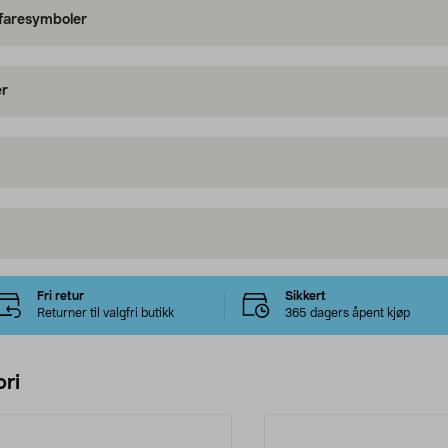
 faresymboler
er
Fri retur
Sikkert
Returner til valgfri butikk
365 dagers åpent kjøp
ri