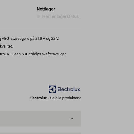
Nettlager
Henter lagerstatus...
og AEG-støvsugere på 21,6 V og 22 V.
valitet.
trolux Clean 600 trådløs skaftstøvsuger.
.
Electrolux
-
Se alle produktene