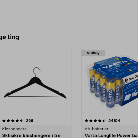
ge ting
Multibuy
4.5av 5 stjerner
anmeldelser
4.5av 5 stjerner
anmeldels
256
24104
Kleshengere
AA-batterier
Sklisikre kleshengere i tre
Varta Longlife Power ba