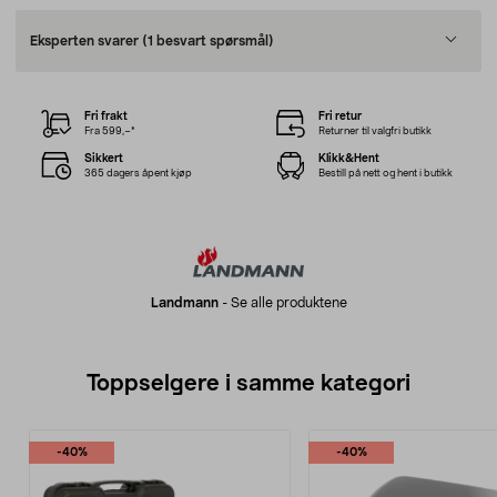
Eksperten svarer
(1 besvart spørsmål)
Fri frakt
Fri retur
Fra 599,–*
Returner til valgfri butikk
Sikkert
Klikk&Hent
365 dagers åpent kjøp
Bestill på nett og hent i butikk
Landmann
-
Se alle produktene
Toppselgere i samme kategori
-40%
-40%