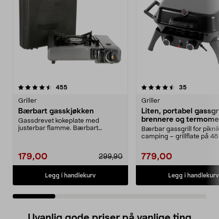
4.5 av 5 stjerner
anmeldelser
4.5 av 5 stjerner
anmeldelse
455
35
Griller
Griller
Bærbart gasskjøkken
Liten, portabel gassgri
brennere og termome
Gassdrevet kokeplate med
justerbar flamme. Bærbart
Bærbar gassgrill for pikni
gasskjøkken for matlaging ute...
camping – grillflate på 48
Portabel gass...
179,00
779,00
299,90
Legg i handlekurv
Legg i handlekurv
Uvanlig gode priser på vanlige ting