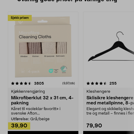
Sjekk prisen
4.5av 5 stjerner
anmeldelser
4.5av 5 stjerner
anmeldels
3805
255
(9,97/stk)
Kjøkkenrengjøring
Kleshengere
Mikrofiberklut 32 x 31 cm, 4-
Sklisikre kleshengere 
pakning
med metallpinne, 8-p
Kåret til «soleklar favoritt» i
Elegant og skikkelig kles
svenske Afton...
tre og metall – finnes i fle
Kleshe...
Utførelse:
Grå/beige
39,90
79,90