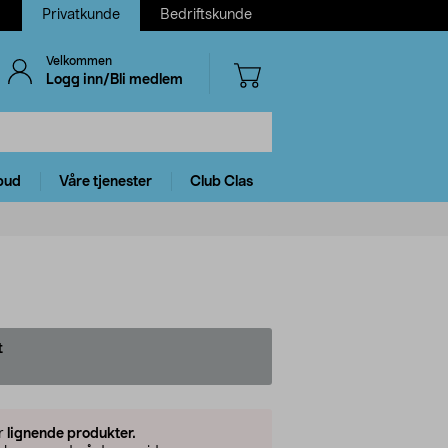
Privatkunde
Bedriftskunde
Velkommen
Logg inn/Bli medlem
bud
Våre tjenester
Club Clas
t
er
lignende produkter.