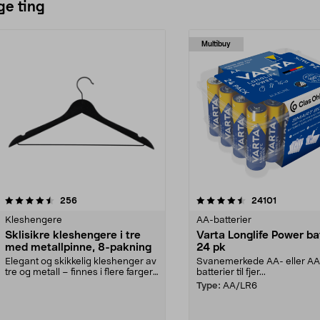
ge ting
Multibuy
4.5av 5 stjerner
anmeldelser
4.5av 5 stjerner
anmeldels
256
24101
Kleshengere
AA-batterier
Sklisikre kleshengere i tre
Varta Longlife Power ba
med metallpinne, 8-pakning
24 pk
Elegant og skikkelig kleshenger av
Svanemerkede AA- eller A
tre og metall – finnes i flere farger.
batterier til fjer...
Kleshe...
Type:
AA/LR6