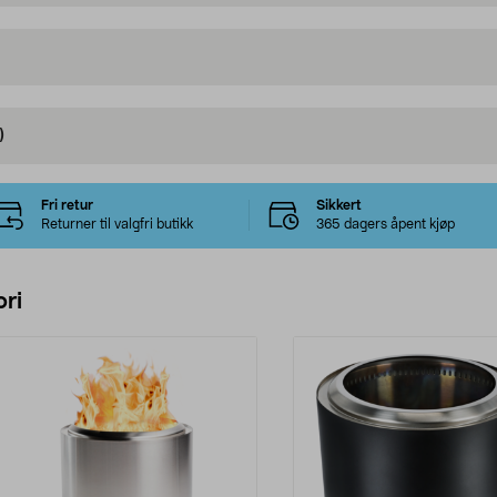
)
Fri retur
Sikkert
Returner til valgfri butikk
365 dagers åpent kjøp
ri