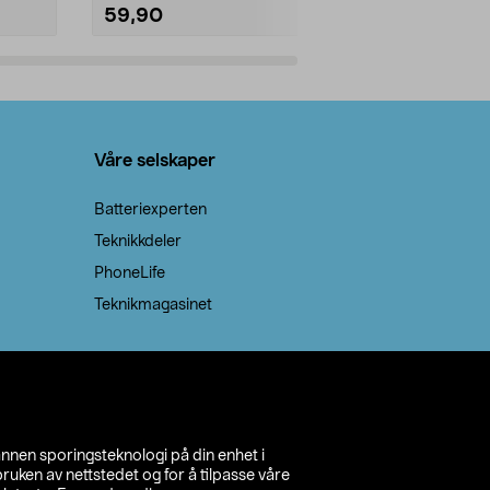
59,90
69,90
Legg i handlekurv
Legg 
Våre selskaper
Batteriexperten
Teknikkdeler
PhoneLife
Teknikmagasinet
annen sporingsteknologi på din enhet i
ruken av nettstedet og for å tilpasse våre