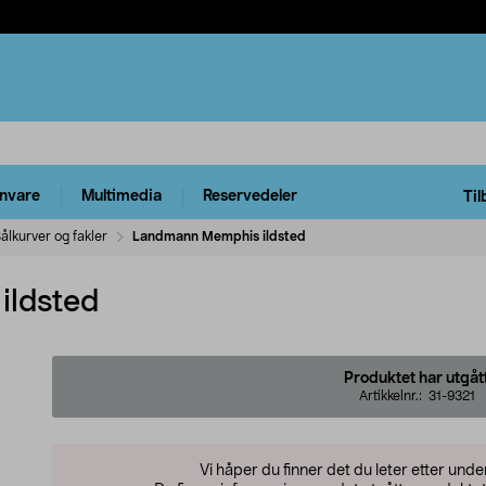
rnvare
Multimedia
Reservedeler
Til
ålkurver og fakler
Landmann Memphis ildsted
ildsted
Produktet har utgåt
Artikkelnr.:
31-9321
Vi håper du finner det du leter etter und