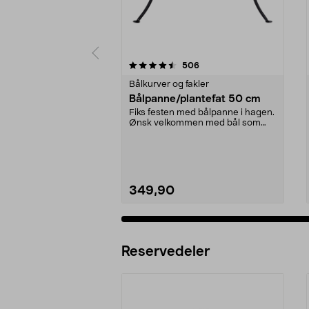
5 av 5 stjerner
5.0 av 5 stjerner
anmeldelser
506
Bålkurver og fakler
Bålpanne/plantefat 50 cm
Fiks festen med bålpanne i hagen.
Ønsk velkommen med bål som
varmer og lyser opp...
349,90
Reservedeler