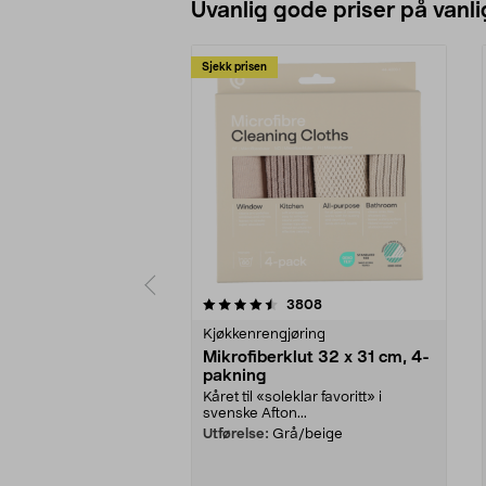
Uvanlig gode priser på vanli
Sjekk prisen
5av 5 stjerner
4.5av 5 stjerner
anmeldelser
3808
Kjøkkenrengjøring
Mikrofiberklut 32 x 31 cm, 4-
pakning
Kåret til «soleklar favoritt» i
svenske Afton...
Utførelse:
Grå/beige