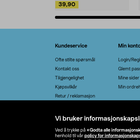
39,90
Legg i handlekurv
Bunntekst
Kundeservice
Min kont
Ofte stilte spørsmål
Login/Regi
Kontakt oss
Glemt pas
Tilgjengelighet
Mine sider
Kjøpsvilkår
Min ordreh
Retur / reklamasjon
EE-avfall
Cookie policy
Vi bruker informasjonskapsl
Leveringsalternativ
Ved å trykke på
«Godta alle informasjons
henhold til vår
policy for informasjonskap