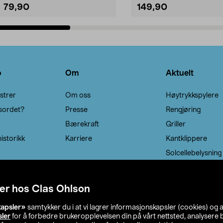
79,90
149,90
Legg i handlekurv
Legg i handlekurv
o
Om
Aktuelt
strer
Om oss
Høytrykkspylere
sordet?
Presse
Rengjøring
Bærekraft
Griller
istorikk
Karriere
Kantklippere
Solcellebelysning
er hos Clas Ohlson
kapsler»
samtykker du i at vi lagrer informasjonskapsler (cookies) og 
sler
for å forbedre brukeropplevelsen din på vårt nettsted, analysere b