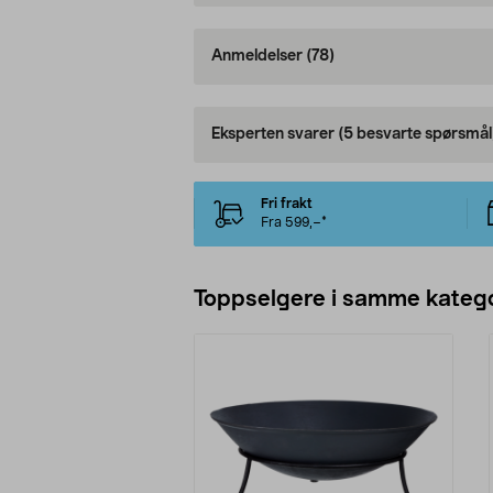
Anmeldelser
(78)
Eksperten svarer
(5 besvarte spørsmål
Fri frakt
Fra 599,–*
Toppselgere i samme katego