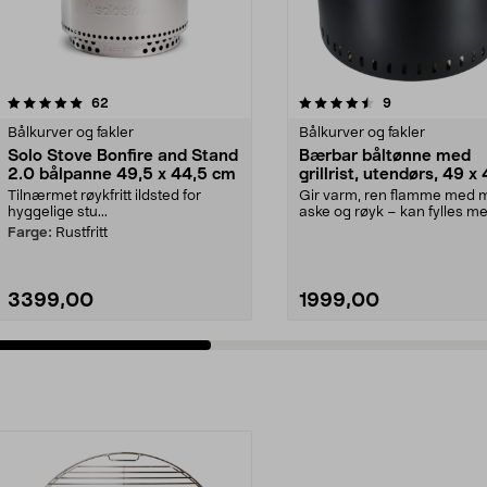
4.5 av 5 stjerner
anmeldelser
4.5 av 5 stjerner
anmeldelser
62
9
Bålkurver og fakler
Bålkurver og fakler
Solo Stove Bonfire and Stand
Bærbar båltønne med
2.0 bålpanne 49,5 x 44,5 cm
grillrist, utendørs, 49 x
cm
Tilnærmet røykfritt ildsted for
Gir varm, ren flamme med 
hyggelige stu...
aske og røyk – kan fylles m
eller pellets....
Farge:
Rustfritt
3399,00
1999,00