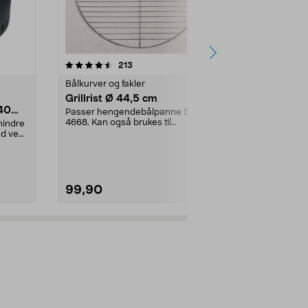
4.5 av 5 stjerner
anmeldelser
4.0
213
2
Bålkurver og fakler
Bålkurver og 
Grillrist Ø 44,5 cm
Metallbrett
 40
Passer hengendebålpanne 31-
Plasser bålku
4668. Kan også brukes til
du slipper as
mindre
kulegriller. Grillrist i fo...
Beskytter en..
ed ved
99,90
149,90