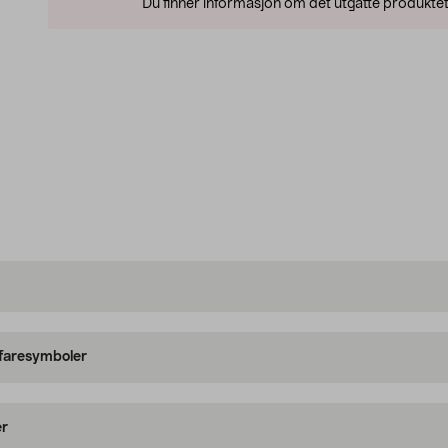
Du finner informasjon om det utgåtte produktet
 faresymboler
er