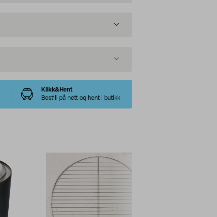
Klikk&Hent
Bestill på nett og hent i butikk