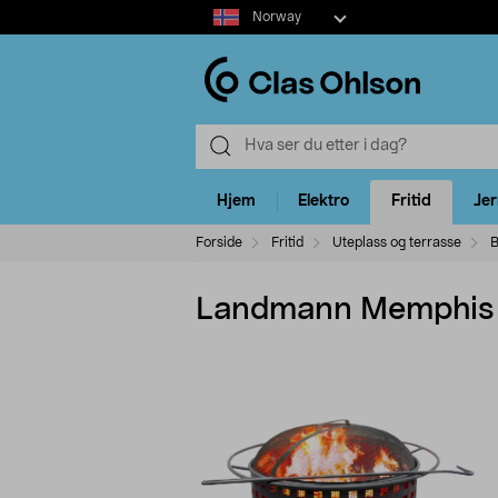
Select
Norway
market
Hjem
Elektro
Fritid
Je
Forside
Fritid
Uteplass og terrasse
B
Landmann Memphis 