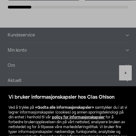
Bunntekst
Kundeservice
Min konto
Om
Product
+
quantity
Aktuelt
Våre selskaper
Vi bruker informasjonskapsler hos Clas Ohlson
Ved å trykke på
«Godta alle informasjonskapsler»
samtykker du i at vi
Finn din butikk
lagrer informasjonskapsler (cookies) og annen sporingsteknologi på
din enhet i henhold til vår
policy for informasjonskapsler
for å
forbedre brukeropplevelsen din på vårt nettsted, analysere bruken av
SE
NO
FI
nettstedet og for å tilpasse våre markedsføringstiltak. Vi bruker fire
typer informasjonskapsler: nødvendige, funksjonelle, analytiske og