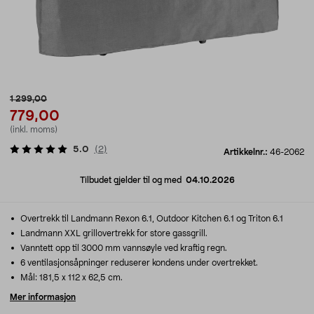
1 299,00
779,00
(inkl. moms)
5.0
(
2
)
Artikkelnr.:
46-2062
Tilbudet gjelder til og med
04.10.2026
Overtrekk til Landmann Rexon 6.1, Outdoor Kitchen 6.1 og Triton 6.1
Landmann XXL grillovertrekk for store gassgrill.
Vanntett opp til 3000 mm vannsøyle ved kraftig regn.
6 ventilasjonsåpninger reduserer kondens under overtrekket.
Mål: 181,5 x 112 x 62,5 cm.
Mer informasjon