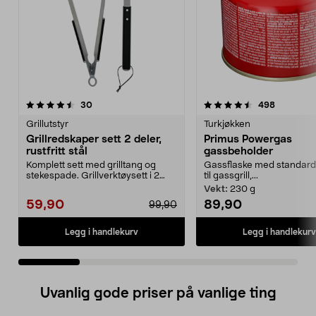
4.5 av 5 stjerner
anmeldelser
4.0 av 5 stjerner
anmeldels
30
498
Grillutstyr
Turkjøkken
Grillredskaper sett 2 deler,
Primus Powergas
rustfritt stål
gassbeholder
Komplett sett med grilltang og
Gassflaske med standard
stekespade. Grillverktøysett i 2
til gassgrill,...
deler av rustfri...
Vekt:
230 g
59,90
89,90
99,90
Legg i handlekurv
Legg i handlekurv
Uvanlig gode priser på vanlige ting