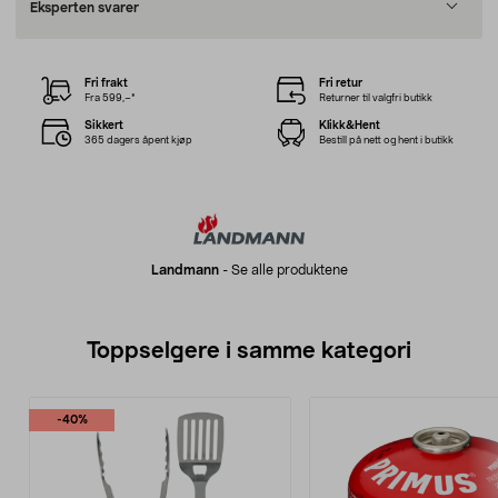
Eksperten svarer
Fri frakt
Fri retur
Fra 599,–*
Returner til valgfri butikk
Sikkert
Klikk&Hent
365 dagers åpent kjøp
Bestill på nett og hent i butikk
Landmann
-
Se alle produktene
Toppselgere i samme kategori
-40%