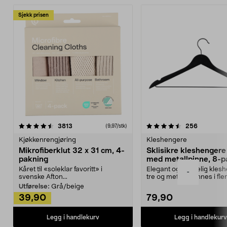
Sjekk prisen
4.5av 5 stjerner
anmeldelser
4.5av 5 stjerner
anmeldels
3813
256
(9,97/stk)
Kjøkkenrengjøring
Kleshengere
Mikrofiberklut 32 x 31 cm, 4-
Sklisikre kleshengere 
pakning
med metallpinne, 8-p
Kåret til «soleklar favoritt» i
Elegant og skikkelig kles
-
svenske Afton...
tre og metall – finnes i fle
Kleshe...
Utførelse:
Grå/beige
39,90
79,90
Legg i handlekurv
Legg i handlekurv