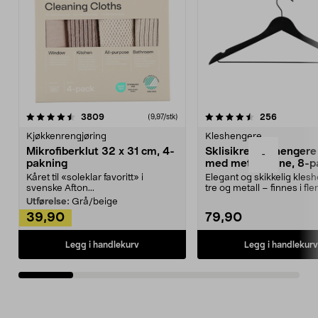
4.5av 5 stjerner
anmeldelser
4.5av 5 stjerner
anmeldels
3809
256
(9,97/stk)
Kjøkkenrengjøring
Kleshengere
Mikrofiberklut 32 x 31 cm, 4-
Sklisikre kleshengere 
-
pakning
med metallpinne, 8-p
Kåret til «soleklar favoritt» i
Elegant og skikkelig kles
svenske Afton...
tre og metall – finnes i fle
Kleshe...
Utførelse:
Grå/beige
39,90
79,90
Legg i handlekurv
Legg i handlekurv