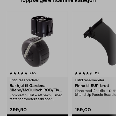
Toppselgere i samme kategori
4.5 av 5 stjerner
anmeldelser
5.0 av 5 stjerner
anmeldelse
245
112
Fritid reservedeler
Fritid reservedeler
Bakhjul til Gardena
Finne til SUP-brett
Sileno/McCulloch ROB/Flymo
Finne med låsekile til SUP
Easilife
(Stand Up Paddle Board):
Komplett hjulkit – ett bakhjul med
974331-2059, E11 Pa...
feste for robotgressklipper.
Bakhjul – reserv...
399,90
159,00