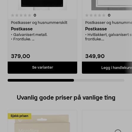
anmeldelser
anmeldelser
0
0
0.0 av 5 stjerner
0.0 av 5 stjerner
Postkasser og husnummerskilt
Postkasser og husnummer
Postkasse
Postkasse
• Galvanisert metall.
• Hvitlakkert, galvanisert 
• Frontluke.
frontluke.
• 2 nøkler.
• Praktisk løsning for å u
post.
• Plass for navnskilt og 2 n
379,00
349,90
Se varianter
Legg i handlekurv
Uvanlig gode priser på vanlige ting
Sjekk prisen