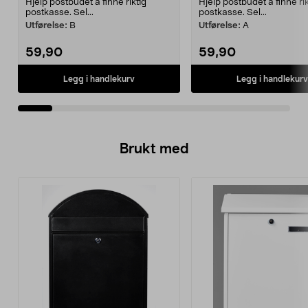
Hjelp postbudet å finne riktig
Hjelp postbudet å finne rik
postkasse. Sel...
postkasse. Sel...
Utførelse:
B
Utførelse:
A
59,90
59,90
Legg i handlekurv
Legg i handlekurv
Brukt med