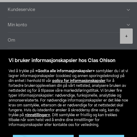
Bunntekst
Kundeservice
Min konto
Product
+
quantity
Om
Aktuelt
Vi bruker informasjonskapsler hos Clas Ohlson
Våre selskaper
Ved å trykke på
«Godta alle informasjonskapsler»
samtykker du i at vi
lagrer informasjonskapsler (cookies) og annen sporingsteknologi på
din enhet i henhold til vår
policy for informasjonskapsler
for å
Finn din butikk
forbedre brukeropplevelsen din på vårt nettsted, analysere bruken av
nettstedet og for å tilpasse våre markedsføringstiltak. Vi bruker fire
typer informasjonskapsler: nødvendige, funksjonelle, analytiske og
annonserelaterte. For nødvendige informasjonskapsler er det ikke noe
SE
NO
FI
krav om samtykke, ettersom de er nødvendige for at nettstedet skal
fungere. Hvis du istedenfor ønsker å skreddersy dine valg, kan du
trykke på
«Innstillinger»
. Ditt samtykke er frivillig og kan trekkes
tilbake når som helst ved å endre dine innstillinger for
informasjonskapsler eller kontakte oss for veiledning.