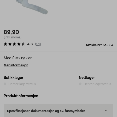
89,90
(inkl. moms)
4.6
(
21
)
Artikkelnr.:
51-664
Med 2 stk nøkler.
Mer informasjon
Butikklager
Nettlager
Henter lagerstatus...
Henter lagerstatus...
Produktinformasjon
Spesifikasjoner, dokumentasjon og ev. faresymboler