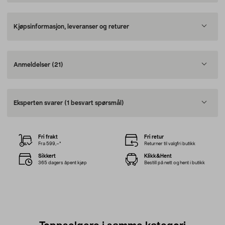
Kjøpsinformasjon, leveranser og returer
Anmeldelser
(21)
Eksperten svarer
(1 besvart spørsmål)
Fri frakt
Fri retur
Fra 599,–*
Returner til valgfri butikk
Sikkert
Klikk&Hent
365 dagers åpent kjøp
Bestill på nett og hent i butikk