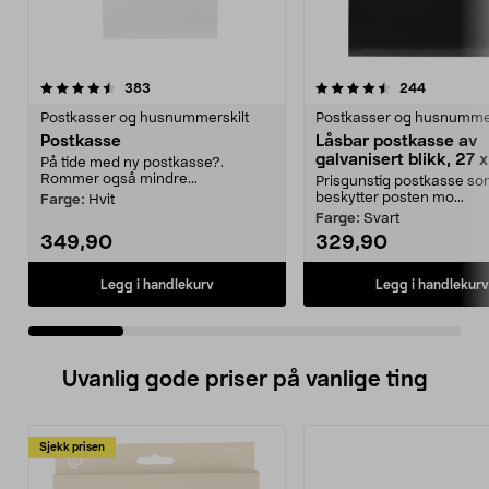
4.5 av 5 stjerner
anmeldelser
4.5 av 5 stjerner
anmeldels
383
244
Postkasser og husnummerskilt
Postkasser og husnummer
Postkasse
Låsbar postkasse av
galvanisert blikk, 27 
På tide med ny postkasse?.
Rommer også mindre...
Prisgunstig postkasse s
beskytter posten mo...
Farge:
Hvit
Farge:
Svart
349,90
329,90
Legg i handlekurv
Legg i handlekurv
Uvanlig gode priser på vanlige ting
Sjekk prisen