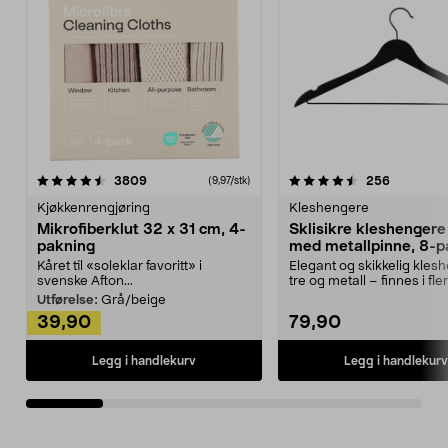
4.5av 5 stjerner
anmeldelser
4.5av 5 stjerner
anmeldels
3809
256
(9,97/stk)
Kjøkkenrengjøring
Kleshengere
Mikrofiberklut 32 x 31 cm, 4-
Sklisikre kleshengere 
pakning
med metallpinne, 8-p
Kåret til «soleklar favoritt» i
Elegant og skikkelig kles
svenske Afton...
tre og metall – finnes i fle
Kleshe...
Utførelse:
Grå/beige
39,90
79,90
Legg i handlekurv
Legg i handlekurv