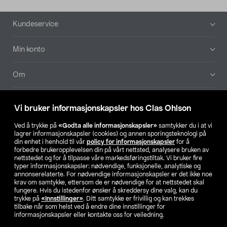
Bunntekst
Kundeservice
Min konto
Om
Aktuelt
Vi bruker informasjonskapsler hos Clas Ohlson
Våre selskaper
Ved å trykke på
«Godta alle informasjonskapsler»
samtykker du i at vi
lagrer informasjonskapsler (cookies) og annen sporingsteknologi på
din enhet i henhold til vår
policy for informasjonskapsler
for å
Finn din butikk
forbedre brukeropplevelsen din på vårt nettsted, analysere bruken av
nettstedet og for å tilpasse våre markedsføringstiltak. Vi bruker fire
typer informasjonskapsler: nødvendige, funksjonelle, analytiske og
annonserelaterte. For nødvendige informasjonskapsler er det ikke noe
SE
NO
FI
krav om samtykke, ettersom de er nødvendige for at nettstedet skal
fungere. Hvis du istedenfor ønsker å skreddersy dine valg, kan du
trykke på
«Innstillinger»
. Ditt samtykke er frivillig og kan trekkes
tilbake når som helst ved å endre dine innstillinger for
informasjonskapsler eller kontakte oss for veiledning.