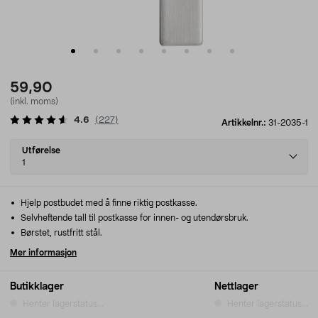
59,90
(inkl. moms)
4.6
(
227
)
Artikkelnr.:
31-2035-1
Select
Utførelse
variant
1
Hjelp postbudet med å finne riktig postkasse.
Selvheftende tall til postkasse for innen- og utendørsbruk.
Børstet, rustfritt stål.
Mer informasjon
Butikklager
Nettlager
Henter lagerstatus...
Henter lagerstatus...