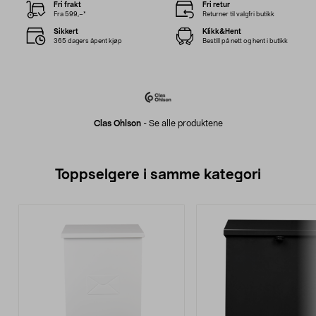
Fri frakt
Fri retur
Fra 599,–*
Returner til valgfri butikk
Sikkert
Klikk&Hent
365 dagers åpent kjøp
Bestill på nett og hent i butikk
Clas Ohlson
-
Se alle produktene
Toppselgere i samme kategori