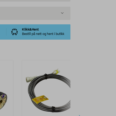
Klikk&Hent
Bestill på nett og hent i butikk