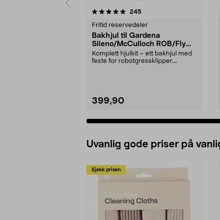
0 av 5 stjerner
4.5 av 5 stjerner
anmeldelser
245
Fritid reservedeler
Bakhjul til Gardena
Sileno/McCulloch ROB/Flymo
Easilife
Komplett hjulkit – ett bakhjul med
feste for robotgressklipper.
Bakhjul – reserv...
399,90
Uvanlig gode priser på vanli
Sjekk prisen