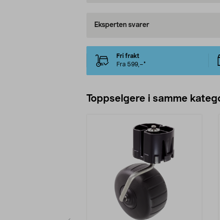
Eksperten svarer
Fri frakt
Fra 599,–*
Toppselgere i samme katego