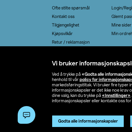
Ofte stilte spørsmål
Login/Regi
Kontakt oss
Glemt pas
Tilgjengelighet
Mine sider
Kjøpsvilkår
Min ordreh
Retur / reklamasjon
EE-avfall
Cookie policy
Vi bruker informasjonskapsl
Leveringsalternativ
Ved å trykke på
«Godta alle informasjons
henhold til vår
policy for informasjonskap
markedsføringstiltak. Vi bruker fire typer
informasjonskapsler er det ikke noe krav 
dine valg, kan du trykke på
«Innstillinger»
informasjonskapsler eller kontakte oss for 
© 2026 Clas Oh
Godta alle informasjonskapsler