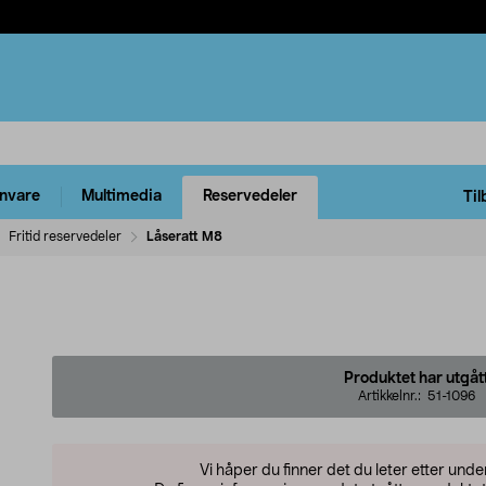
rnvare
Multimedia
Reservedeler
Til
Fritid reservedeler
Låseratt M8
Produktet har utgåt
Artikkelnr.:
51-1096
Vi håper du finner det du leter etter und