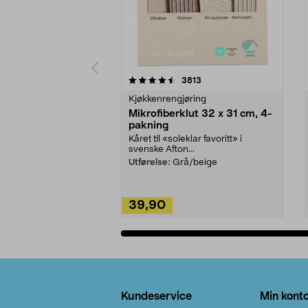
5av 5 stjerner
4.5av 5 stjerner
anmeldelser
3813
Kjøkkenrengjøring
Mikrofiberklut 32 x 31 cm, 4-
pakning
Kåret til «soleklar favoritt» i
svenske Afton...
Utførelse:
Grå/beige
39,90
Legg i handlekurv
Bunntekst
Kundeservice
Min kont