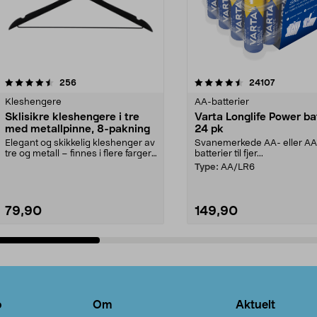
4.5av 5 stjerner
anmeldelser
4.5av 5 stjerner
anmeldels
256
24107
Kleshengere
AA-batterier
Sklisikre kleshengere i tre
Varta Longlife Power ba
med metallpinne, 8-pakning
24 pk
Elegant og skikkelig kleshenger av
Svanemerkede AA- eller A
tre og metall – finnes i flere farger.
batterier til fjer...
Kleshe...
Type:
AA/LR6
79,90
149,90
Legg i handlekurv
Legg i handlekurv
o
Om
Aktuelt