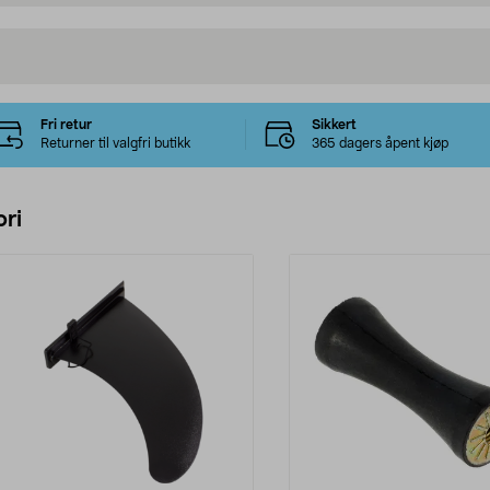
Fri retur
Sikkert
Returner til valgfri butikk
365 dagers åpent kjøp
ri