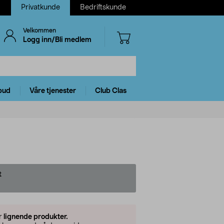
Privatkunde
Bedriftskunde
Velkommen
Logg inn/Bli medlem
bud
Våre tjenester
Club Clas
t
er
lignende produkter.