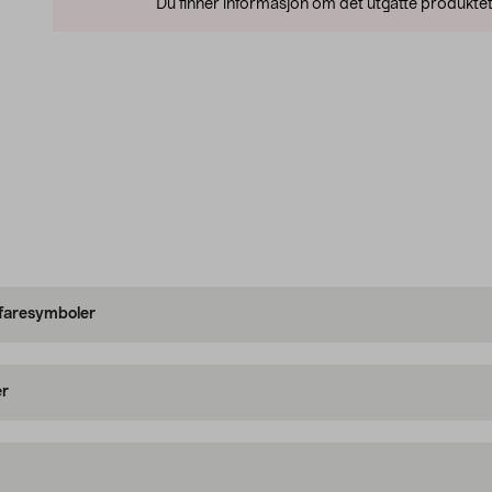
Du finner informasjon om det utgåtte produktet
 faresymboler
er