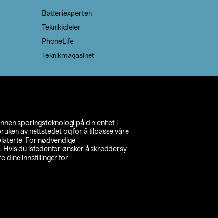
Batteriexperten
Teknikkdeler
PhoneLife
Teknikmagasinet
annen sporingsteknologi på din enhet i
ruken av nettstedet og for å tilpasse våre
relaterte. For nødvendige
. Hvis du istedenfor ønsker å skreddersy
e dine innstillinger for
inn din butikk