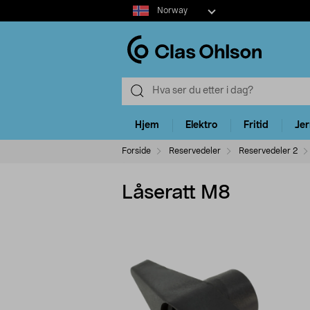
Select
Norway
market
Hjem
Elektro
Fritid
Je
Forside
Reservedeler
Reservedeler 2
Låseratt M8