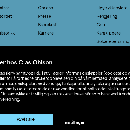
strer
Om oss
Høytrykkspylere
sordet?
Presse
Rengjøring
Bærekraft
Griller
istorikk
Karriere
Kantklippere
Solcellebelysning
er hos Clas Ohlson
kapsler»
samtykker du i at vi lagrer informasjonskapsler (cookies) og 
sler
for å forbedre brukeropplevelsen din på vårt nettsted, analysere b
 informasjonskapsler: nødvendige, funksjonelle, analytiske og annonse
om samtykke, ettersom de er nødvendige for at nettstedet skal fungere
. Ditt samtykke er frivillig og kan trekkes tilbake når som helst ved å endr
veiledning.
lson
Privacy statement
Medlemsvilkår
Kjøpsvilkår
F
Endre til priser ekskl. moms
Avvis alle
Innstillinger