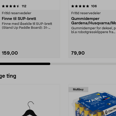
5.0 av 5 stjerner
anmeldelser
5.0 av 5 stjerner
anmeldelser
112
106
Fritid reservedeler
Fritid reservedeler
Finne til SUP-brett
Gummidemper
Gardena/Husqvarna/Mc
Finne med låsekile til SUP-brett
ch/Flymo
(Stand Up Paddle Board): 31-
Gummidemper for deksel, p
974331-2059, E11 Pa...
bl.a robotgressklippere fra
Gardena, Flymo og McC...
159,00
79,90
ge ting
Multibuy