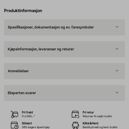
Produktinformasjon
Spesifikasjoner, dokumentasjon og ev. faresymboler
Kjøpsinformasjon, leveranser og returer
Anmeldelser
Eksperten svarer
Fri frakt
Fri retur
Fra 599,–*
Returner til valgfri butikk
Sikkert
Klikk&Hent
365 dagers åpent kjøp
Bestill på nett og hent i butikk