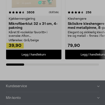
4.5av 5 stjerner
anmeldelser
4.5av 5 stjerner
anmeldels
3808
256
(9,97/stk)
Kjøkkenrengjøring
Kleshengere
Mikrofiberklut 32 x 31 cm, 4-
Sklisikre kleshengere 
pakning
med metallpinne, 8-p
Kåret til «soleklar favoritt» i
Elegant og skikkelig kles
svenske Afton...
tre og metall – finnes i fle
Kleshe...
Utførelse:
Grå/beige
39,90
79,90
Legg i handlekurv
Legg i handlekurv
Bunntekst
Kundeservice
Min konto