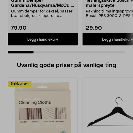
Gummidemper
Tetningsskive Bosch 
Gardena/Husqvarna/McCullo
malersprøyte
ch/Flymo
Gummidemper for deksel, passer
Pakning til malingssprøyt
bl.a robotgressklippere fra
Bosch PFS 3000-2, PFS 
Gardena, Flymo og McC...
og PFS 7000.
79,90
29,90
Legg i handlekurv
Legg i handlekurv
Uvanlig gode priser på vanlige ting
Sjekk prisen