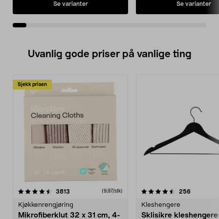
• Guidekabelen loser roboten til
til hjemmenettverket.
Se varianter
Se varianter
avgrensede klippeområder og
• Klipper jevnt og fint uten
tilbake til ladestasjonen.
etterlate spor på gresspl
Uvanlig gode priser på vanlige ting
Sjekk prisen
4.5av 5 stjerner
anmeldelser
4.5av 5 stjerner
anmeldels
3813
256
(9,97/stk)
Kjøkkenrengjøring
Kleshengere
Mikrofiberklut 32 x 31 cm, 4-
Sklisikre kleshengere 