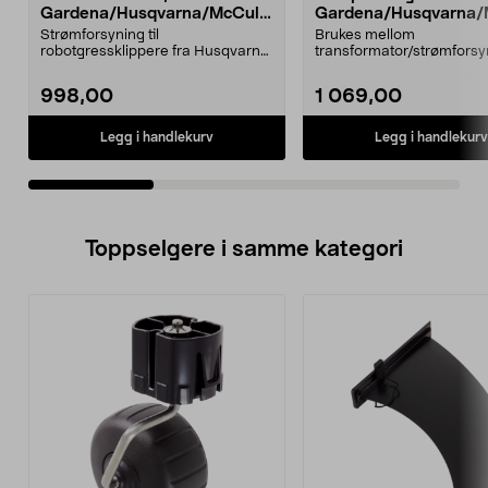
Gardena/Husqvarna/McCullo
Gardena/Husqvarna/
ch
ch/Flymo
Strømforsyning til
Brukes mellom
robotgressklippere fra Husqvarna,
transformator/strømforsy
Gardena og McCulloch. Kompa...
ladestasjon.Til bl.a. robotg
998,00
1 069,00
Legg i handlekurv
Legg i handlekurv
Toppselgere i samme kategori