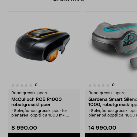
anmeldelser
anmeldelser
0
0
0.0 av 5 stjerner
0.0 av 5 stjerner
Robotgressklippere
Robotgressklippere
McCulloch ROB R1000
Gardena Smart Sileno
robotgressklipper
1000, robotgressklip
• Selvgående gressklipper for
• Selvgående gressklipper 
plenareal opp til ca 1000 m².
plener på opptil ca. 1000 
• Robotklipperen er stillegående,
• Styr, programmer og se
energigjerrig og utslippsfri.
til roboten i mobilen.
8 990,00
14 990,00
• Enkel å installere og bruke -
• Med innebygd WiFi og
tydelig LCD-display.
medfølgende gateway ko