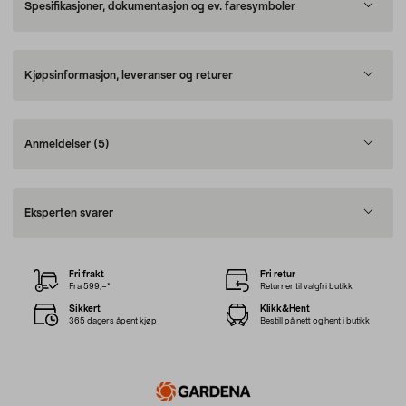
Spesifikasjoner, dokumentasjon og ev. faresymboler
Kjøpsinformasjon, leveranser og returer
Anmeldelser
(5)
Eksperten svarer
Fri frakt
Fri retur
Fra 599,–*
Returner til valgfri butikk
Sikkert
Klikk&Hent
365 dagers åpent kjøp
Bestill på nett og hent i butikk