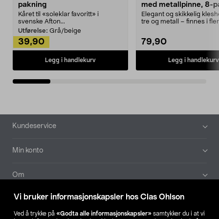
pakning
med metallpinne, 8-p
Kåret til «soleklar favoritt» i
Elegant og skikkelig kles
svenske Afton...
tre og metall – finnes i fle
Kleshe...
Utførelse:
Grå/beige
39,90
79,90
Legg i handlekurv
Legg i handlekurv
Bunntekst
Kundeservice
Min konto
Om
Vi bruker informasjonskapsler hos Clas Ohlson
Aktuelt
Ved å trykke på
«Godta alle informasjonskapsler»
samtykker du i at vi