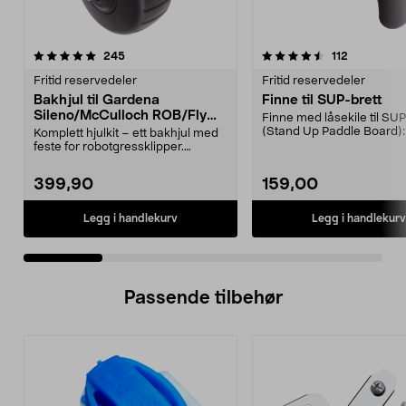
4.5 av 5 stjerner
anmeldelser
5.0 av 5 stjerner
anmeldelse
245
112
Fritid reservedeler
Fritid reservedeler
Bakhjul til Gardena
Finne til SUP-brett
Sileno/McCulloch ROB/Flymo
Finne med låsekile til SUP
Easilife
(Stand Up Paddle Board):
Komplett hjulkit – ett bakhjul med
974331-2059, E11 Pa...
feste for robotgressklipper.
Bakhjul – reserv...
399,90
159,00
Legg i handlekurv
Legg i handlekurv
Passende tilbehør