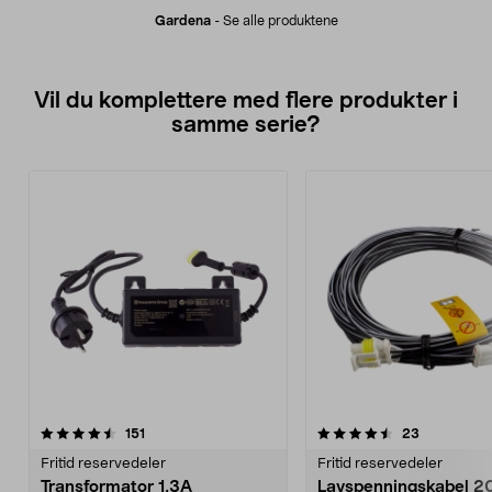
Gardena
-
Se alle produktene
Vil du komplettere med flere produkter i
samme serie?
4.5av 5 stjerner
anmeldelser
5.0av 5 stjerner
anmeldelse
151
23
Fritid reservedeler
Fritid reservedeler
Transformator 1,3A
Lavspenningskabel 2