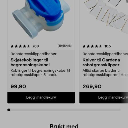
4.5av 5 stjerner
anmeldelser
3.0av 5 stjerner
anmeldels
769
105
(19,98/stk)
Robotgressklippertilbehør
Robotgressklippertilbehø
Skjøtekoblinger til
Kniver til Gardena
begrensningskabel
robotgressklipper
Koblinger til begrensningskabel til
Alltid skarpe blader til
robotgressklipper. 5-pack.
robotgressklipperen! Hol
gressplenen velstelt.
99,90
269,90
Legg i handlekurv
Legg i handlekurv
Brukt med