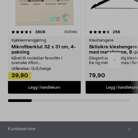
4.5av 5 stjerner
anmeldelser
4.5av 5 stjerner
anmeldels
3808
256
(9,97/stk)
Kjøkkenrengjøring
Kleshengere
Mikrofiberklut 32 x 31 cm, 4-
Sklisikre kleshengere 
pakning
med metallpinne, 8-p
Kåret til «soleklar favoritt» i
Elegant og skikkelig kles
-
svenske Afton...
tre og metall – finnes i fle
Kleshe...
Utførelse:
Grå/beige
39,90
79,90
Legg i handlekurv
Legg i handlekurv
Bunntekst
Kundeservice