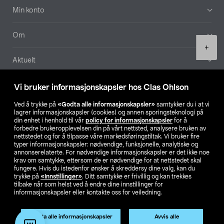
Min konto
Om
Product
+
quantity
Aktuelt
Våre selskaper
Vi bruker informasjonskapsler hos Clas Ohlson
Ved å trykke på
«Godta alle informasjonskapsler»
samtykker du i at vi
Finn din butikk
lagrer informasjonskapsler (cookies) og annen sporingsteknologi på
din enhet i henhold til vår
policy for informasjonskapsler
for å
forbedre brukeropplevelsen din på vårt nettsted, analysere bruken av
SE
NO
FI
nettstedet og for å tilpasse våre markedsføringstiltak. Vi bruker fire
typer informasjonskapsler: nødvendige, funksjonelle, analytiske og
annonserelaterte. For nødvendige informasjonskapsler er det ikke noe
krav om samtykke, ettersom de er nødvendige for at nettstedet skal
fungere. Hvis du istedenfor ønsker å skreddersy dine valg, kan du
trykke på
«Innstillinger»
. Ditt samtykke er frivillig og kan trekkes
tilbake når som helst ved å endre dine innstillinger for
informasjonskapsler eller kontakte oss for veiledning.
Privacy statement
Medlemsvilkår
Kjøpsvilkår
For bedrifter
Endre til priser ekskl. moms
Godta alle informasjonskapsler
Avvis alle
Legg i handlekurv
(1)