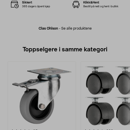
Sikkert
Klikk&Hent
365 dagers åpent kjøp
Bestill på nett og hent i butikk
Clas Ohlson
-
Se alle produktene
Toppselgere i samme kategori