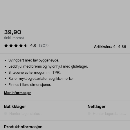
39,90
(inkl. moms)
4.6
(
307
)
Artikkelnr.:
41-4186
Svingbart med lav byggehøyde.
Leddhjul med brems og nylonhjul med glidelager.
Slitebane av termogummi (TPR).
Ruller mykt og etterlater seg ikke merker.
Finnes i flere dimensjoner.
Mer informasjon
Butikklager
Nettlager
Henter lagerstatus...
Henter lagerstatus...
Produktinformasjon