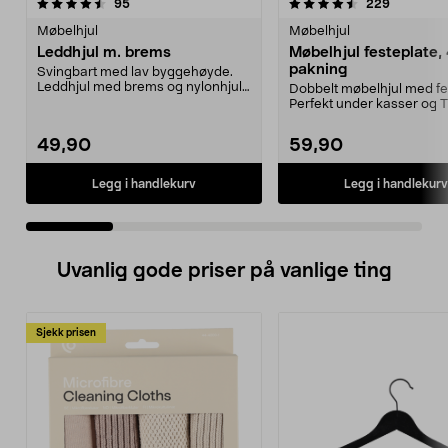
4.5 av 5 stjerner
anmeldelser
4.5 av 5 stjerner
anmeldels
95
229
Møbelhjul
Møbelhjul
Leddhjul m. brems
Møbelhjul festeplate,
pakning
Svingbart med lav byggehøyde.
Leddhjul med brems og nylonhjul
Dobbelt møbelhjul med fe
med glidelager. Sl...
Perfekt under kasser og 
møbler. Maks belast...
49,90
59,90
Legg i handlekurv
Legg i handlekurv
Uvanlig gode priser på vanlige ting
Sjekk prisen