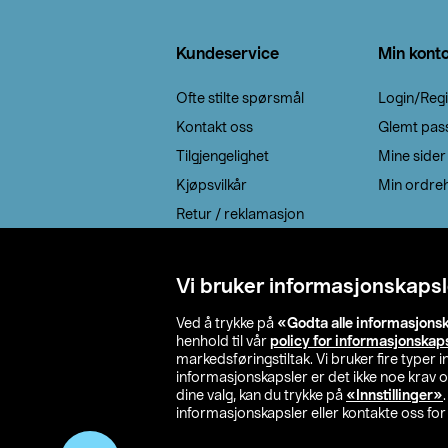
Bunntekst
Kundeservice
Min kont
Ofte stilte spørsmål
Login/Regi
Kontakt oss
Glemt pas
Tilgjengelighet
Mine sider
Kjøpsvilkår
Min ordreh
Retur / reklamasjon
EE-avfall
Cookie policy
Vi bruker informasjonskapsl
Leveringsalternativ
Ved å trykke på
«Godta alle informasjons
henhold til vår
policy for informasjonskap
markedsføringstiltak. Vi bruker fire typer
informasjonskapsler er det ikke noe krav 
dine valg, kan du trykke på
«Innstillinger»
informasjonskapsler eller kontakte oss for 
© 2026 Clas Oh