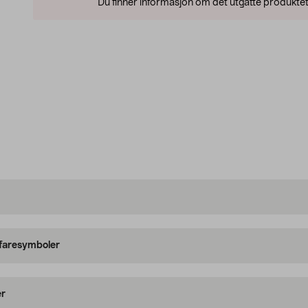
Du finner informasjon om det utgåtte produktet
 faresymboler
er