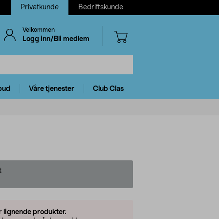
Privatkunde
Bedriftskunde
Velkommen
Logg inn/Bli medlem
bud
Våre tjenester
Club Clas
t
er
lignende produkter.