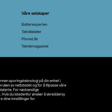
Våre selskaper
Batteriexperten
Teknikkdeler
PhoneLife
Teknikmagasinet
annen sporingsteknologi på din enhet i
ruken av nettstedet og for å tilpasse våre
relaterte. For nødvendige
. Hvis du istedenfor ønsker å skreddersy
e dine innstillinger for
inn din butikk