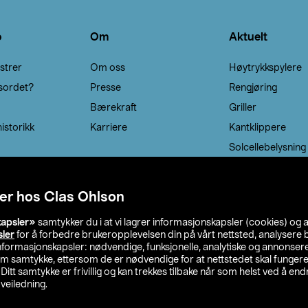
o
Om
Aktuelt
strer
Om oss
Høytrykkspylere
sordet?
Presse
Rengjøring
Bærekraft
Griller
istorikk
Karriere
Kantklippere
Solcellebelysning
er hos Clas Ohlson
kapsler»
samtykker du i at vi lagrer informasjonskapsler (cookies) og 
sler
for å forbedre brukeropplevelsen din på vårt nettsted, analysere b
 informasjonskapsler: nødvendige, funksjonelle, analytiske og annonse
om samtykke, ettersom de er nødvendige for at nettstedet skal fungere
. Ditt samtykke er frivillig og kan trekkes tilbake når som helst ved å endr
veiledning.
lson
Privacy statement
Medlemsvilkår
Kjøpsvilkår
F