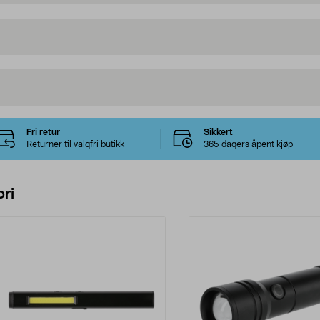
Fri retur
Sikkert
Returner til valgfri butikk
365 dagers åpent kjøp
ri