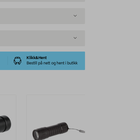
Klikk&Hent
Bestill på nett og hent i butikk