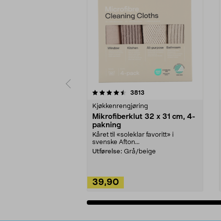
5av 5 stjerner
4.5av 5 stjerner
anmeldelser
3813
Kjøkkenrengjøring
Mikrofiberklut 32 x 31 cm, 4-
pakning
Kåret til «soleklar favoritt» i
svenske Afton...
Utførelse:
Grå/beige
39,90
Legg i handlekurv