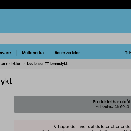
rnvare
Multimedia
Reservedeler
Til
Lommelykter
Ledlenser TT lommelykt
ykt
Produktet har utgåt
Artikkelnr.:
36-6043
Vi håper du finner det du leter etter und