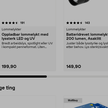
4.5 av 5 stjerner
anmeldelser
4.5 av 5 stjerner
anmeldelser
191
143
Lommelykter
Lommelykter
Oppladbar lommelykt med
Batteridrevet lommelyk
lyssterk LED og UV
200 lumen, Asaklitt
Bredt arbeidslys, spotlight eller UV
Juster både lysstyrke og lys
i kompakt penneformat. Liten
etter behov. Lys sterkt/svak
oppladbar lykt...
bredt/smalt. ...
199,90
149,90
ge ting
Multibuy