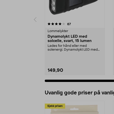
0 av 5 stjerner
4.5 av 5 stjerner
anmeldelser
67
Lommelykter
Dynamolykt LED med
solcelle, svart, 15 lumen
Lades for hånd eller med
solenergi. Dynamolykt LED med
solcelledrift – til bruk ...
149,90
Uvanlig gode priser på vanli
Sjekk prisen