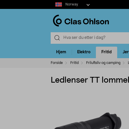
Select
Norway
market
Hjem
Elektro
Fritid
Je
Forside
Fritid
Friluftsliv og camping
Ledlenser TT lommel