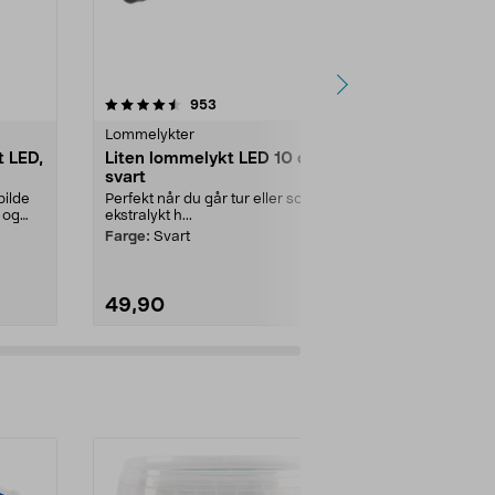
4.5 av 5 stjerner
anmeldelser
5.0
953
2
Lommelykter
Lommelykter
t LED,
Liten lommelykt LED 10 cm,
Oppladbar l
svart
arbeidslam
bilde
Perfekt når du går tur eller som
Kraftig justerb
t og
ekstralykt h...
camping, til u
beredsk...
Farge:
Svart
49,90
399,90