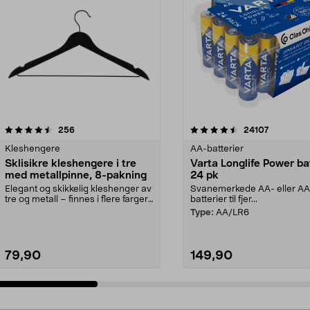
4.5av 5 stjerner
anmeldelser
4.5av 5 stjerner
anmeldels
256
24107
Kleshengere
AA-batterier
Sklisikre kleshengere i tre
Varta Longlife Power ba
med metallpinne, 8-pakning
24 pk
Elegant og skikkelig kleshenger av
Svanemerkede AA- eller A
tre og metall – finnes i flere farger.
batterier til fjer...
Kleshe...
Type:
AA/LR6
79,90
149,90
Legg i handlekurv
Legg i handlekurv