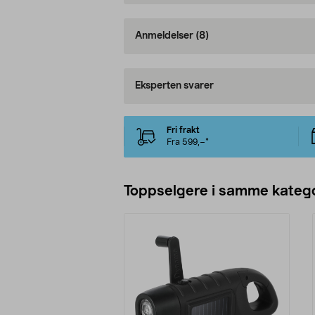
Anmeldelser
(8)
Eksperten svarer
Fri frakt
Fra 599,–*
Toppselgere i samme katego