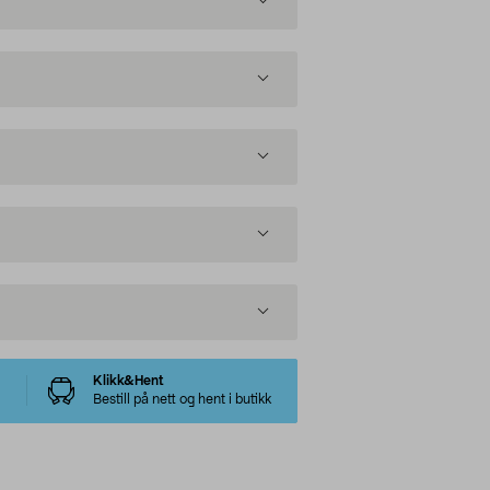
Klikk&Hent
Bestill på nett og hent i butikk