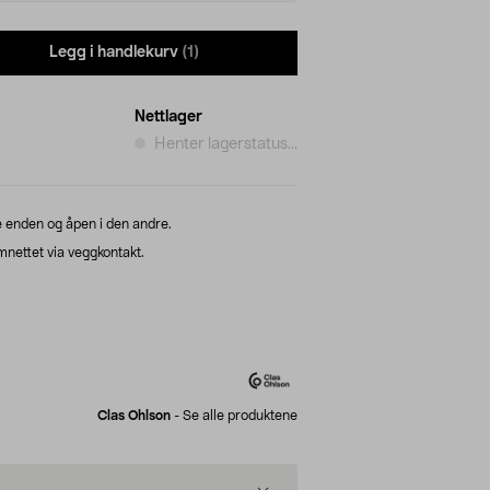
Legg i handlekurv
(1)
Nettlager
Henter lagerstatus...
 enden og åpen i den andre.
mnettet via veggkontakt.
Clas Ohlson
-
Se alle produktene