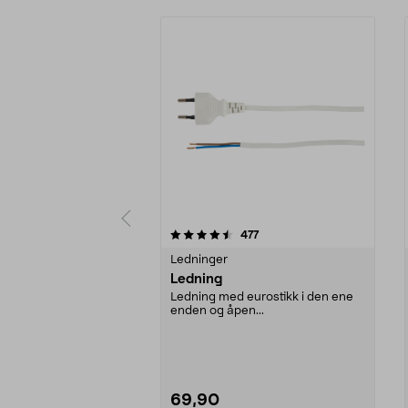
5 av 5 stjerner
4.5 av 5 stjerner
anmeldelser
477
Ledninger
Ledning
Ledning med eurostikk i den ene
enden og åpen...
69,90