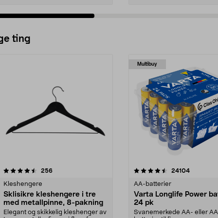
ge ting
Multibuy
4.5av 5 stjerner
anmeldelser
4.5av 5 stjerner
anmeldels
256
24104
Kleshengere
AA-batterier
Sklisikre kleshengere i tre
Varta Longlife Power ba
med metallpinne, 8-pakning
24 pk
Elegant og skikkelig kleshenger av
Svanemerkede AA- eller A