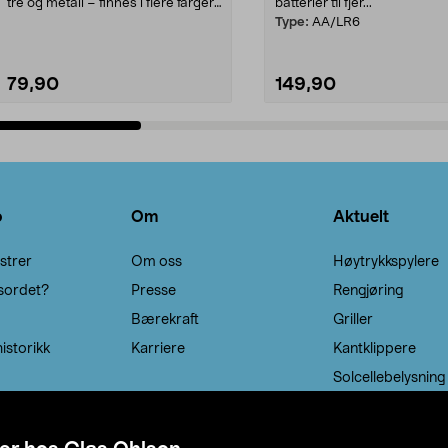
tre og metall – finnes i flere farger.
batterier til fjer...
Kleshe...
Type:
AA/LR6
79,90
149,90
Legg i handlekurv
Legg i handlekurv
o
Om
Aktuelt
strer
Om oss
Høytrykkspylere
sordet?
Presse
Rengjøring
Bærekraft
Griller
istorikk
Karriere
Kantklippere
Solcellebelysning