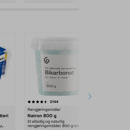
er
4.0av 5 stjerner
anmeldelser
4.5
2144
4
Rengjøringsmidler
Levende lys
tteri
Natron 800 g
Telys steari
prosent ste
Et allsidig og naturlig
rengjøringsmiddel. 800 gram
AA-
100 % stearin