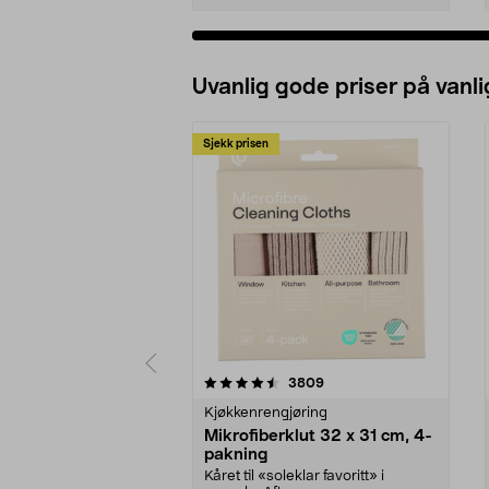
Uvanlig gode priser på vanli
Sjekk prisen
5av 5 stjerner
4.5av 5 stjerner
anmeldelser
3809
Kjøkkenrengjøring
Mikrofiberklut 32 x 31 cm, 4-
pakning
Kåret til «soleklar favoritt» i