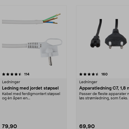
4.5 av 5 stjerner
anmeldelser
4.5 av 5 stjerner
anmeldelser
114
160
Ledninger
Ledninger
Ledning med jordet støpsel
Apparatledning C7, 1,8 
Kabel med ferdigmontert støpsel
Passer de fleste apparater
og èn åpen en...
løs strømledning, som f.eks. 
kassettbåndsp...
79,90
69,90