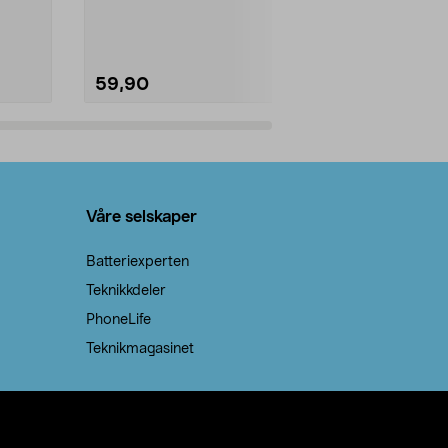
natron – til rengjøring både...
råvarer. Produ
brenner med e
59,90
69,90
Legg i handlekurv
Legg 
Våre selskaper
Batteriexperten
Teknikkdeler
PhoneLife
Teknikmagasinet