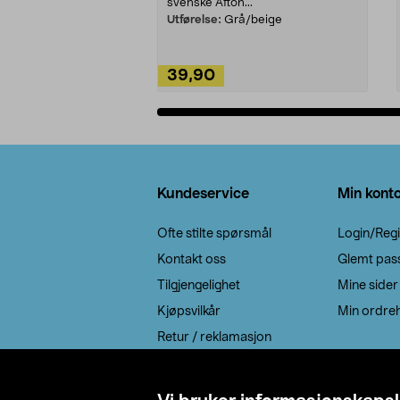
svenske Afton...
Utførelse:
Grå/beige
39,90
Legg i handlekurv
Bunntekst
Kundeservice
Min kont
Ofte stilte spørsmål
Login/Regi
Kontakt oss
Glemt pas
Tilgjengelighet
Mine sider
Kjøpsvilkår
Min ordreh
Retur / reklamasjon
EE-avfall
Cookie policy