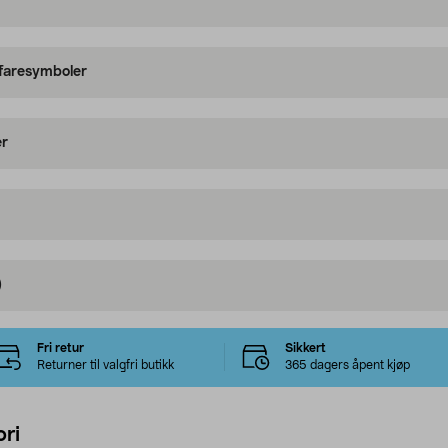
 faresymboler
er
)
Fri retur
Sikkert
Returner til valgfri butikk
365 dagers åpent kjøp
ri