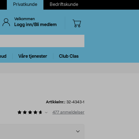
Privatkunde
Bedriftskunde
Velkommen
Logg inn/Bli medlem
bud
Våre tjenester
Club Clas
Artikkelnr.:
32-4343-1
477
anmeldelser