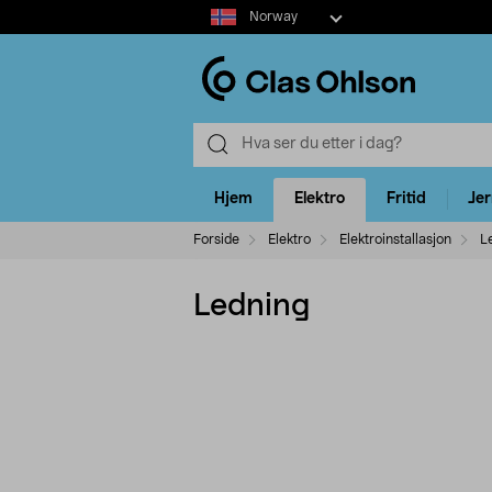
Select
Norway
market
Hjem
Elektro
Fritid
Je
Forside
Elektro
Elektroinstallasjon
L
Ledning