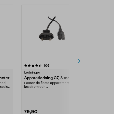
4.5 av 5 stjerner
anmeldelser
4.5
106
5
Ledninger
Lampeledning
meter
Apparatledning C7, 3 meter
DCL lampep
 med
Passer de fleste apparater med
Lampekontak
radio,
løs strømledni...
påmontert ledn
f.eks. taklamp
79,90
69,90