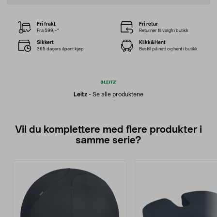
Fri frakt
Fri retur
Fra 599,–*
Returner til valgfri butikk
Sikkert
Klikk&Hent
365 dagers åpent kjøp
Bestill på nett og hent i butikk
Leitz
-
Se alle produktene
Vil du komplettere med flere produkter i
samme serie?