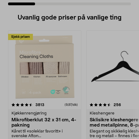
Uvanlig gode priser på vanlige ting
Sjekk prisen
4.5av 5 stjerner
anmeldelser
4.5av 5 stjerner
anmeldels
3813
256
(9,97/stk)
Kjøkkenrengjøring
Kleshengere
Mikrofiberklut 32 x 31 cm, 4-
Sklisikre kleshengere 
pakning
med metallpinne, 8-p
Kåret til «soleklar favoritt» i
Elegant og skikkelig kles
svenske Afton...
tre og metall – finnes i fle